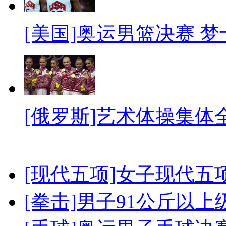
[美国]奥运男篮决赛 
[俄罗斯]艺术体操集体
[现代五项]女子现代五
[拳击]男子91公斤以上