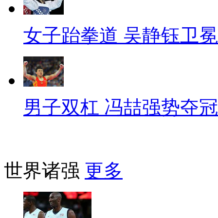
女子跆拳道 吴静钰卫冕
男子双杠 冯喆强势夺冠
世界诸强
更多