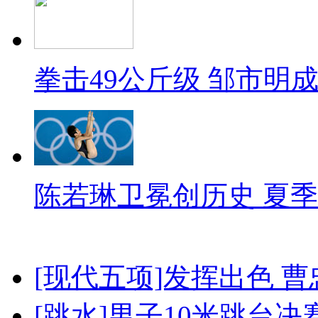
拳击49公斤级 邹市明
陈若琳卫冕创历史 夏季
[现代五项]发挥出色 
[跳水]男子10米跳台决