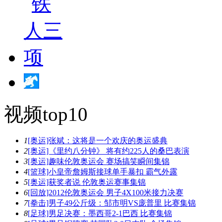
视频top10
1
[奥运]张斌：这将是一个欢庆的奥运盛典
2
[奥运]《里约八分钟》 将有约225人的桑巴表演
3
[奥运]趣味伦敦奥运会 赛场搞笑瞬间集锦
4
[篮球]小皇帝詹姆斯接球单手暴扣 霸气外露
5
[奥运]获奖者说 伦敦奥运赛事集锦
6
[回放]2012伦敦奥运会 男子4X100米接力决赛
7
[拳击]男子49公斤级：邹市明VS庞普里 比赛集锦
8
[足球]男足决赛：墨西哥2-1巴西 比赛集锦