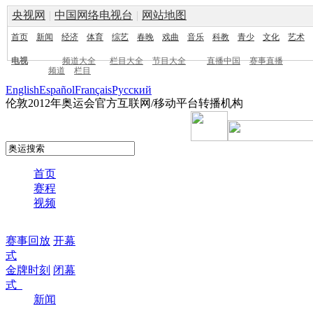
央视网
|
中国网络电视台
|
网站地图
首页
新闻
经济
体育
综艺
春晚
戏曲
音乐
科教
青少
文化
艺术
电视
频道大全
栏目大全
节目大全
直播中国
赛事直播
频道
栏目
English
Español
Français
Pусский
伦敦2012年奥运会官方互联网/移动平台转播机构
首页
赛程
视频
赛事回放
开幕
式
金牌时刻
闭幕
式
新闻