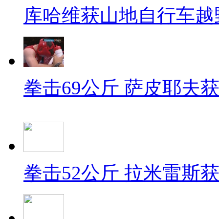
库哈维获山地自行车越
拳击69公斤 萨皮耶夫
拳击52公斤 拉米雷斯