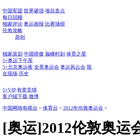
中国军团
世界诸强
项目盘点
每日回顾
独家评论
奥运画报
比赛场馆
伦敦攻略
原创
独家策划
中国骄傲
巅峰时刻
体育之星
5+奥运下午茶
5+北京奥运夜
全景奥运会
奥运风云会
我
在现场
历史
5+VIP
有奖竞猜
客户端下载
微博
中国网络电视台
>
体育台
>
2012年伦敦奥运会
>
[奥运]2012伦敦奥运