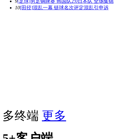
9
[足球]男足铜牌赛 韩国队2:0日本队 全场集锦
10
[田径]混乱一幕 链球名次评定混乱引申诉
多终端
更多
5+客户端