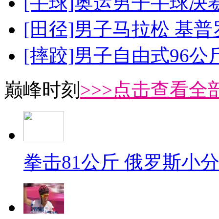
[手球]奥运男子手球决
[田径]男子马拉松 基
[摔跤]男子自由式96公
巅峰时刻
>>>点击查看全部
拳击81公斤 俄罗斯小