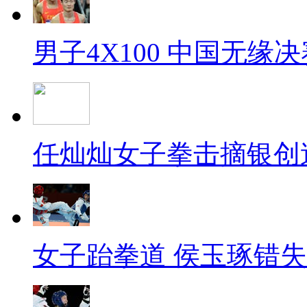
男子4X100 中国无缘决
任灿灿女子拳击摘银创
女子跆拳道 侯玉琢错