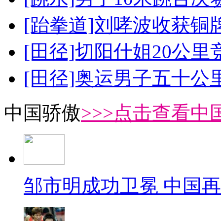
[跆拳道]刘哮波收获铜
[田径]切阳什姐20公
[田径]奥运男子五十公
中国骄傲
>>>点击查看中
邹市明成功卫冕 中国