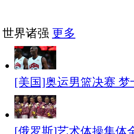
世界诸强
更多
[美国]奥运男篮决赛 
[俄罗斯]艺术体操集体