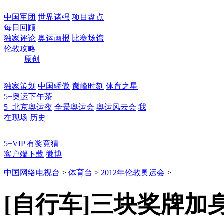
中国军团
世界诸强
项目盘点
每日回顾
独家评论
奥运画报
比赛场馆
伦敦攻略
原创
独家策划
中国骄傲
巅峰时刻
体育之星
5+奥运下午茶
5+北京奥运夜
全景奥运会
奥运风云会
我
在现场
历史
5+VIP
有奖竞猜
客户端下载
微博
中国网络电视台
>
体育台
>
2012年伦敦奥运会
>
[自行车]三块奖牌加