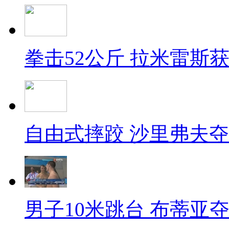
拳击52公斤 拉米雷斯
自由式摔跤 沙里弗夫
男子10米跳台 布蒂亚