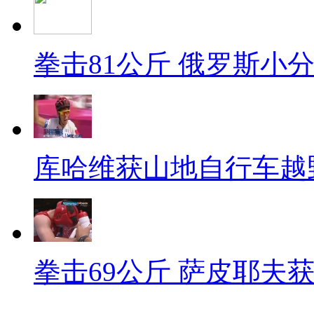
拳击81公斤 俄罗斯小
库哈维获山地自行车越
拳击69公斤 萨皮耶夫