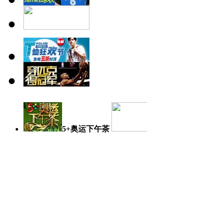
5+奥运下午茶
奥运日记