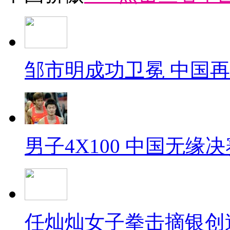
邹市明成功卫冕 中国
男子4X100 中国无缘决
任灿灿女子拳击摘银创