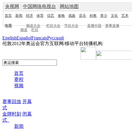
央视网
|
中国网络电视台
|
网站地图
首页
新闻
经济
体育
综艺
春晚
戏曲
音乐
科教
青少
文化
艺术
电视
频道大全
栏目大全
节目大全
直播中国
赛事直播
频道
栏目
English
Español
Français
Pусский
伦敦2012年奥运会官方互联网/移动平台转播机构
首页
赛程
视频
赛事回放
开幕
式
金牌时刻
闭幕
式
新闻