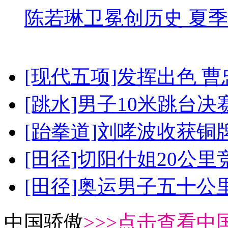
陈若琳卫冕创历史 夏季
[现代五项]发挥出色 
[跳水]男子10米跳台决
[跆拳道]刘哮波收获铜
[田径]切阳什姐20公
[田径]奥运男子五十公
中国骄傲
>>>点击查看中