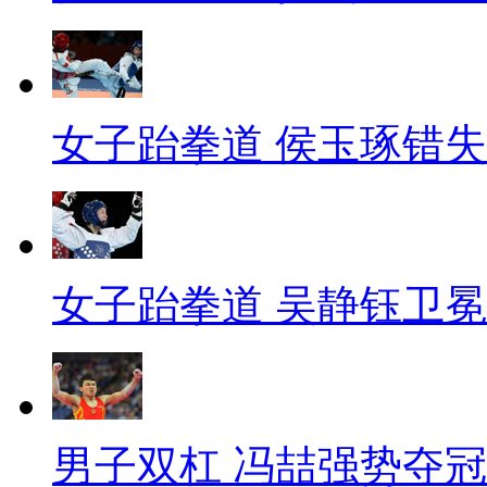
女子跆拳道 侯玉琢错
女子跆拳道 吴静钰卫冕
男子双杠 冯喆强势夺冠