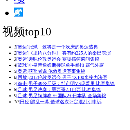
视频top10
1
[奥运]张斌：这将是一个欢庆的奥运盛典
2
[奥运]《里约八分钟》 将有约225人的桑巴表演
3
[奥运]趣味伦敦奥运会 赛场搞笑瞬间集锦
4
[篮球]小皇帝詹姆斯接球单手暴扣 霸气外露
5
[奥运]获奖者说 伦敦奥运赛事集锦
6
[回放]2012伦敦奥运会 男子4X100米接力决赛
7
[拳击]男子49公斤级：邹市明VS庞普里 比赛集锦
8
[足球]男足决赛：墨西哥2-1巴西 比赛集锦
9
[足球]男足铜牌赛 韩国队2:0日本队 全场集锦
10
[田径]混乱一幕 链球名次评定混乱引申诉