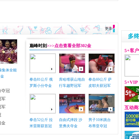
更多
多
巅峰时刻
>>>点击查看全部302金
5+客
体操集体全能
摘金
拳击81公斤 俄
库哈维获山地自
拳击69公斤 萨
5+VIP
罗斯小分夺金
行车越野冠军
皮耶夫获冠军
特夺冠
冠军
冠军
互动商
冠
拳击52公斤 拉
自由式摔跤 沙
男子10米跳台
摘金
米雷斯获首冠
里弗夫夺金
布蒂亚夺冠