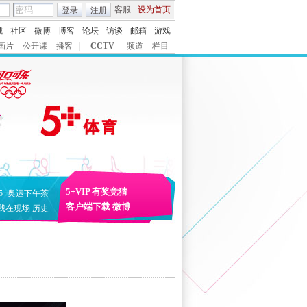
客服
设为首页
登录
注册
城
社区
微博
博客
论坛
访谈
邮箱
游戏
画片
公开课
播客
|
CCTV
频道
栏目
5+VIP
有奖竞猜
5+奥运下午茶
客户端下载
微博
我在现场
历史