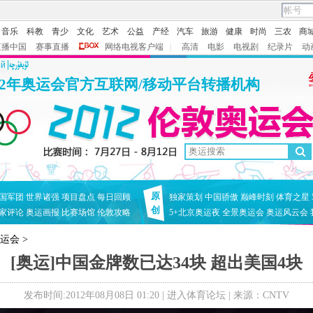
音乐
科教
青少
文化
艺术
公益
产经
汽车
旅游
健康
时尚
三农
商
直播中国
赛事直播
网络电视客户端
|
高清
电影
电视剧
纪录片
动
ий
12年奥运会官方互联网/移动平台转播机构
原
国军团
世界诸强
项目盘点
每日回顾
独家策划
中国骄傲
巅峰时刻
体育之星
创
家评论
奥运画报
比赛场馆
伦敦攻略
5+北京奥运夜
全景奥运会
奥运风云会
奥运会
>
[奥运]中国金牌数已达34块 超出美国4块
发布时间:2012年08月08日 01:20 |
进入体育论坛
| 来源：CNTV