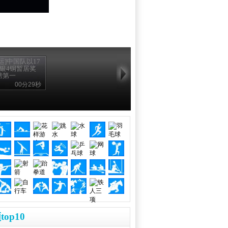
运]中国队以17
9银4铜暂居奖
榜第一
00分29秒
top10