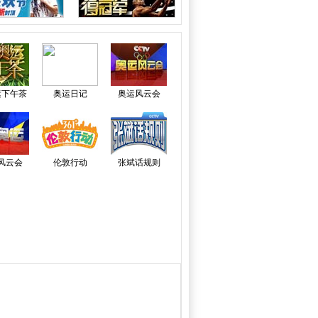
运下午茶
奥运日记
奥运风云会
风云会
伦敦行动
张斌话规则