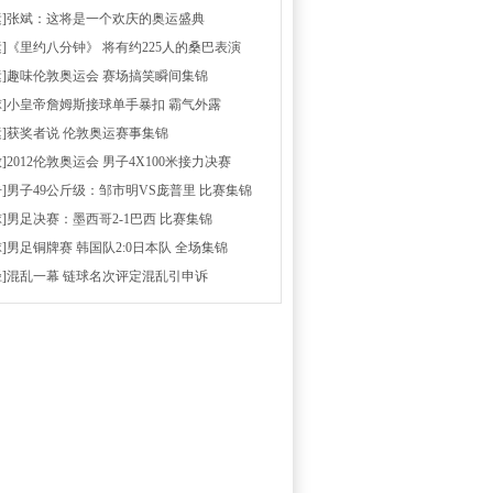
运]张斌：这将是一个欢庆的奥运盛典
运]《里约八分钟》 将有约225人的桑巴表演
运]趣味伦敦奥运会 赛场搞笑瞬间集锦
球]小皇帝詹姆斯接球单手暴扣 霸气外露
运]获奖者说 伦敦奥运赛事集锦
放]2012伦敦奥运会 男子4X100米接力决赛
击]男子49公斤级：邹市明VS庞普里 比赛集锦
球]男足决赛：墨西哥2-1巴西 比赛集锦
球]男足铜牌赛 韩国队2:0日本队 全场集锦
径]混乱一幕 链球名次评定混乱引申诉