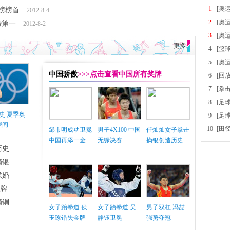
1
[奥
榜榜首
2012-8-4
2
[奥
榜第一
2012-8-2
3
[奥
更多
4
[篮
5
[奥
中国骄傲
>>>点击查看中国所有奖牌
6
[回
7
[拳
8
[足
史 夏季奥
9
[足
瞬间
10
[田
邹市明成功卫冕
男子4X100 中国
任灿灿女子拳击
中国再添一金
无缘决赛
摘银创造历史
历史
摘银
求婚
铜牌
摘铜
女子跆拳道 侯
女子跆拳道 吴
男子双杠 冯喆
玉琢错失金牌
静钰卫冕
强势夺冠