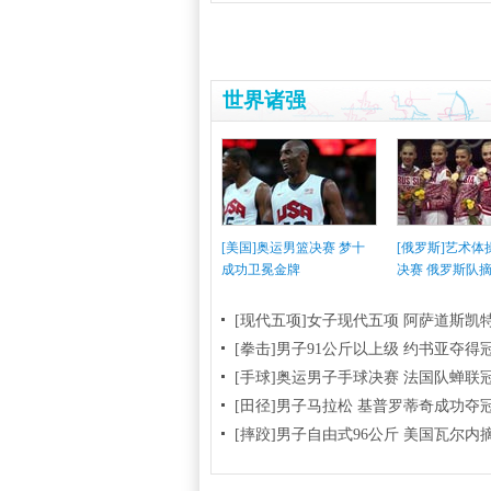
世界诸强
[美国]奥运男篮决赛 梦十
[俄罗斯]艺术
成功卫冕金牌
决赛 俄罗斯队
[现代五项]女子现代五项 阿萨道斯凯
[拳击]男子91公斤以上级 约书亚夺得
[手球]奥运男子手球决赛 法国队蝉联
[田径]男子马拉松 基普罗蒂奇成功夺
[摔跤]男子自由式96公斤 美国瓦尔内