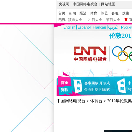
央视网
|
中国网络电视台
|
网站地图
首页
新闻
经济
体育
综艺
春晚
戏曲
电视
频道大全
栏目大全
节目大全
English
Español
Français
Pусск
伦敦20
首页
视
新
赛事回放
开幕式
中
频
闻
赛程
金牌时刻
闭幕式
独
中国网络电视台
>
体育台
>
2012年伦敦