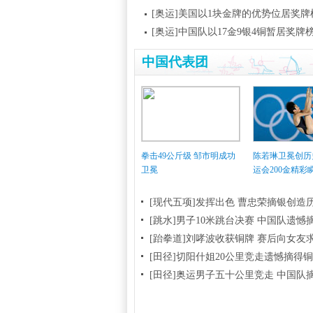
[奥运]美国以1块金牌的优势位居奖牌
[奥运]中国队以17金9银4铜暂居奖牌
中国代表团
拳击49公斤级 邹市明成功
陈若琳卫冕创历
卫冕
运会200金精彩
[现代五项]发挥出色 曹忠荣摘银创造
[跳水]男子10米跳台决赛
中国队遗憾
[跆拳道]刘哮波收获铜牌 赛后向女友
[田径]切阳什姐20公里竞走遗憾摘得
[田径]奥运男子五十公里竞走 中国队