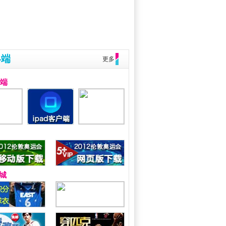
终端
更多
户端
城