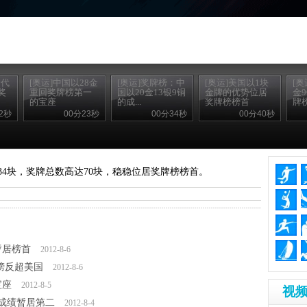
运代
[奥运]中国以28金
[奥运]奖牌榜：中
[奥运]美国以1块
[奥
奖
重回奖牌榜第一
国以20金13银9铜
金牌的优势位居
金
的宝座
的成...
奖牌榜榜首
牌
2秒
00分23秒
00分34秒
00分40秒
34块，奖牌总数高达70块，稳稳位居奖牌榜榜首。
暂居榜首
2012-8-6
榜反超美国
2012-8-6
宝座
2012-8-5
视频
的成绩暂居第二
2012-8-4