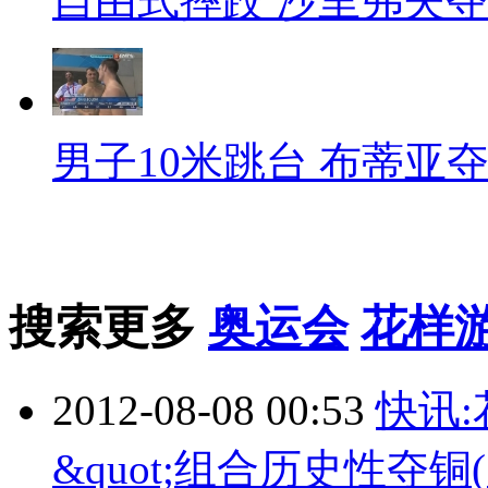
自由式摔跤 沙里弗夫
男子10米跳台 布蒂亚
搜索更多
奥运会
花样
2012-08-08 00:53
快讯:
&quot;组合历史性夺铜(