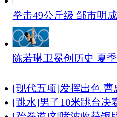
拳击49公斤级 邹市明
陈若琳卫冕创历史 夏季
[现代五项]发挥出色 
[跳水]男子10米跳台决
[跆拳道]刘哮波收获铜