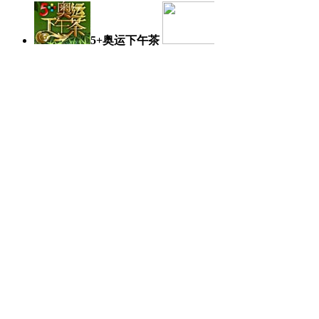
5+奥运下午茶
奥运日记