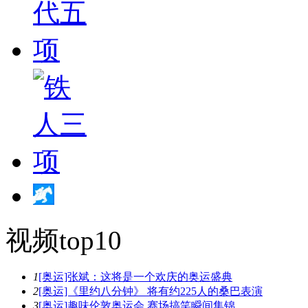
视频top10
1
[奥运]张斌：这将是一个欢庆的奥运盛典
2
[奥运]《里约八分钟》 将有约225人的桑巴表演
3
[奥运]趣味伦敦奥运会 赛场搞笑瞬间集锦