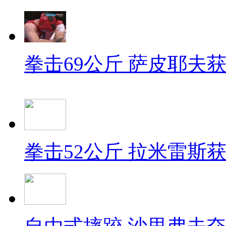
拳击69公斤 萨皮耶夫
拳击52公斤 拉米雷斯