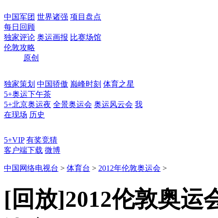
中国军团
世界诸强
项目盘点
每日回顾
独家评论
奥运画报
比赛场馆
伦敦攻略
原创
独家策划
中国骄傲
巅峰时刻
体育之星
5+奥运下午茶
5+北京奥运夜
全景奥运会
奥运风云会
我
在现场
历史
5+VIP
有奖竞猜
客户端下载
微博
中国网络电视台
>
体育台
>
2012年伦敦奥运会
>
[回放]2012伦敦奥