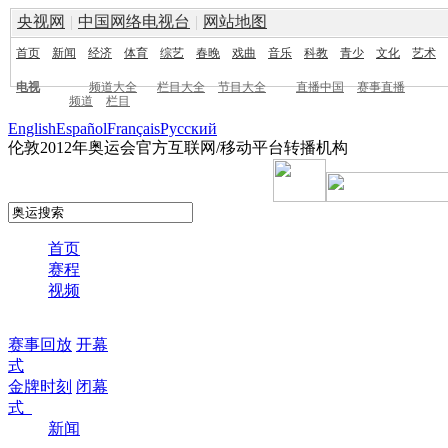
央视网
|
中国网络电视台
|
网站地图
首页
新闻
经济
体育
综艺
春晚
戏曲
音乐
科教
青少
文化
艺术
电视
频道大全
栏目大全
节目大全
直播中国
赛事直播
频道
栏目
English
Español
Français
Pусский
伦敦2012年奥运会官方互联网/移动平台转播机构
首页
赛程
视频
赛事回放
开幕
式
金牌时刻
闭幕
式
新闻