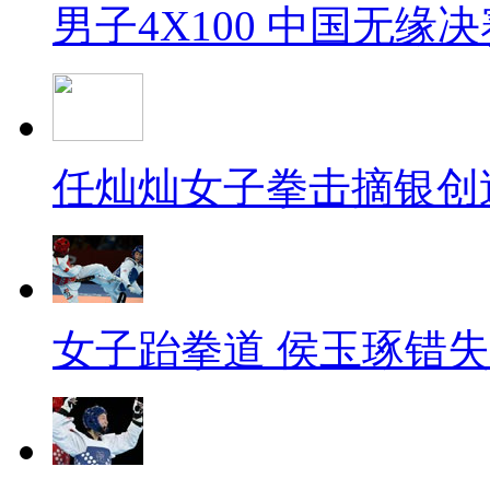
男子4X100 中国无缘决
任灿灿女子拳击摘银创
女子跆拳道 侯玉琢错