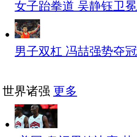
女子跆拳道 吴静钰卫冕
男子双杠 冯喆强势夺冠
世界诸强
更多