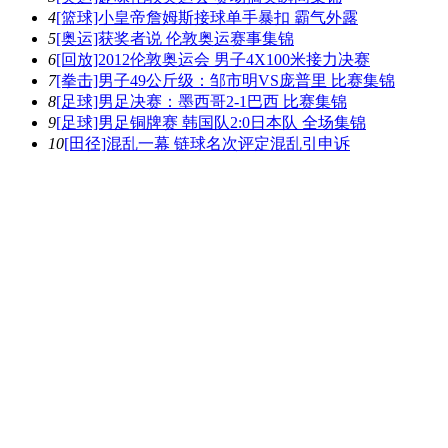
4
[篮球]小皇帝詹姆斯接球单手暴扣 霸气外露
5
[奥运]获奖者说 伦敦奥运赛事集锦
6
[回放]2012伦敦奥运会 男子4X100米接力决赛
7
[拳击]男子49公斤级：邹市明VS庞普里 比赛集锦
8
[足球]男足决赛：墨西哥2-1巴西 比赛集锦
9
[足球]男足铜牌赛 韩国队2:0日本队 全场集锦
10
[田径]混乱一幕 链球名次评定混乱引申诉