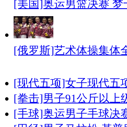
[美国]奥运男篮决赛 
[俄罗斯]艺术体操集体
[现代五项]女子现代五
[拳击]男子91公斤以上
[手球]奥运男子手球决