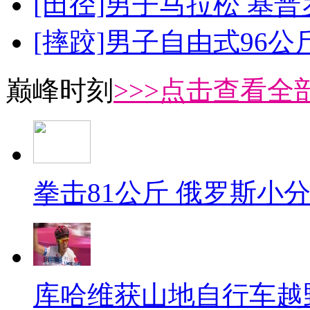
[田径]男子马拉松 基
[摔跤]男子自由式96公
巅峰时刻
>>>点击查看全部
拳击81公斤 俄罗斯小
库哈维获山地自行车越