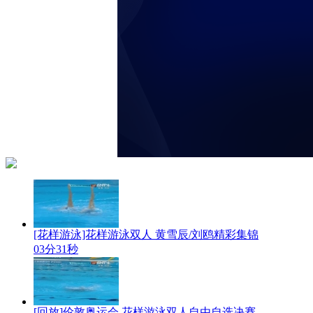
[花样游泳]花样游泳双人 黄雪辰/刘鸥精彩集锦
03分31秒
[回放]伦敦奥运会 花样游泳双人自由自选决赛