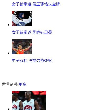
女子跆拳道 侯玉琢错失金牌
女子跆拳道 吴静钰卫冕
男子双杠 冯喆强势夺冠
世界诸强
更多