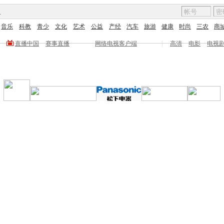
图
音乐
科教
青少
文化
艺术
公益
产经
汽车
旅游
健康
时尚
三农
商
直播中国
赛事直播
网络电视客户端
|
高清
电影
电视