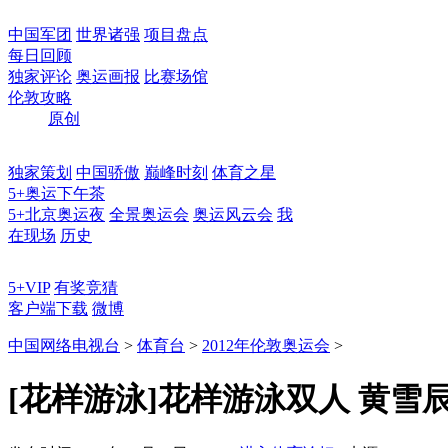
中国军团
世界诸强
项目盘点
每日回顾
独家评论
奥运画报
比赛场馆
伦敦攻略
原创
独家策划
中国骄傲
巅峰时刻
体育之星
5+奥运下午茶
5+北京奥运夜
全景奥运会
奥运风云会
我
在现场
历史
5+VIP
有奖竞猜
客户端下载
微博
中国网络电视台
>
体育台
>
2012年伦敦奥运会
>
[花样游泳]花样游泳双人 黄雪