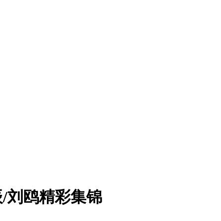
辰/刘鸥精彩集锦