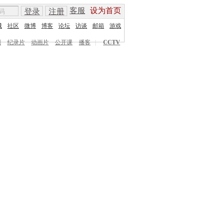
客服
设为首页
登录
注册
城
社区
微博
博客
论坛
访谈
邮箱
游戏
剧
纪录片
动画片
公开课
播客
|
CCTV