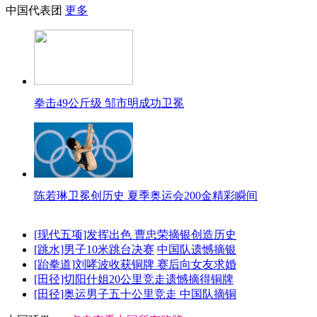
中国代表团
更多
拳击49公斤级 邹市明成功卫冕
陈若琳卫冕创历史 夏季奥运会200金精彩瞬间
[现代五项]发挥出色 曹忠荣摘银创造历史
[跳水]男子10米跳台决赛
中国队遗憾摘银
[跆拳道]刘哮波收获铜牌 赛后向女友求婚
[田径]切阳什姐20公里竞走遗憾摘得铜牌
[田径]奥运男子五十公里竞走 中国队摘铜