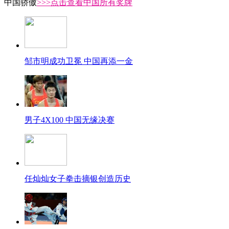
中国骄傲
>>>点击查看中国所有奖牌
邹市明成功卫冕 中国再添一金
男子4X100 中国无缘决赛
任灿灿女子拳击摘银创造历史