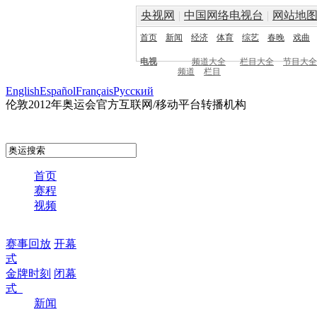
央视网
|
中国网络电视台
|
网站地
首页
新闻
经济
体育
综艺
春晚
戏曲
电视
频道大全
栏目大全
节目大全
频道
栏目
English
Español
Français
Pусский
伦敦2012年奥运会官方互联网/移动平台转播机构
首页
赛程
视频
赛事回放
开幕
式
金牌时刻
闭幕
式
新闻