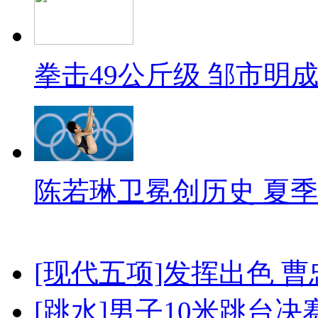
拳击49公斤级 邹市明
陈若琳卫冕创历史 夏季
[现代五项]发挥出色 
[跳水]男子10米跳台决