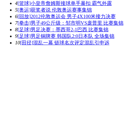
4
[篮球]小皇帝詹姆斯接球单手暴扣 霸气外露
5
[奥运]获奖者说 伦敦奥运赛事集锦
6
[回放]2012伦敦奥运会 男子4X100米接力决赛
7
[拳击]男子49公斤级：邹市明VS庞普里 比赛集锦
8
[足球]男足决赛：墨西哥2-1巴西 比赛集锦
9
[足球]男足铜牌赛 韩国队2:0日本队 全场集锦
10
[田径]混乱一幕 链球名次评定混乱引申诉