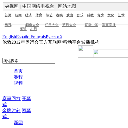
央视网
|
中国网络电视台
|
网站地图
首页
新闻
经济
体育
综艺
春晚
戏曲
音乐
科教
青少
文化
艺术
电视
频道大全
栏目大全
节目大全
直播中国
赛事直播
频道
栏目
English
Español
Français
Pусский
伦敦2012年奥运会官方互联网/移动平台转播机构
首页
赛程
视频
赛事回放
开幕
式
金牌时刻
闭幕
式
新闻