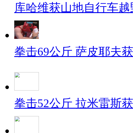
库哈维获山地自行车越
拳击69公斤 萨皮耶夫
拳击52公斤 拉米雷斯