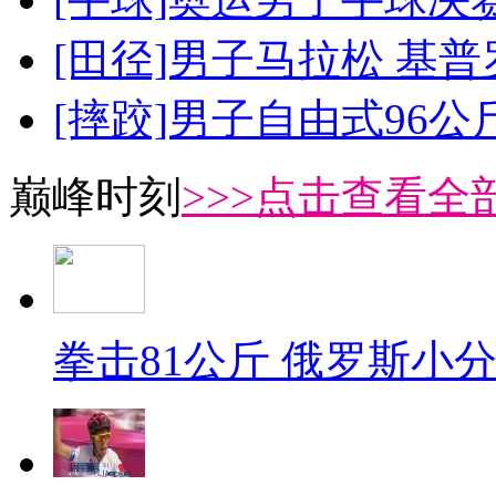
[田径]男子马拉松 基
[摔跤]男子自由式96公
巅峰时刻
>>>点击查看全部
拳击81公斤 俄罗斯小