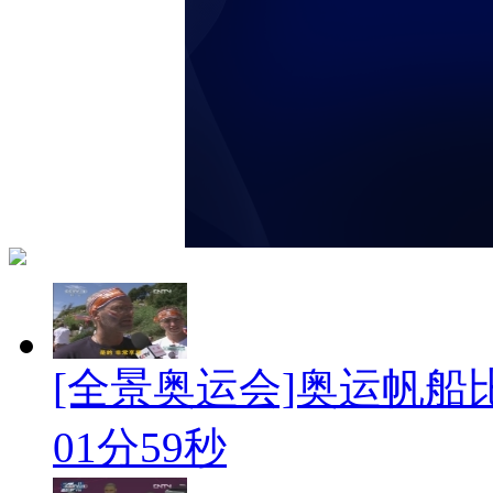
[全景奥运会]奥运帆船
01分59秒