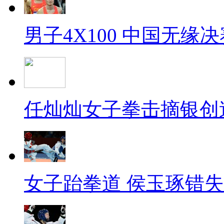
男子4X100 中国无缘决
任灿灿女子拳击摘银创
女子跆拳道 侯玉琢错