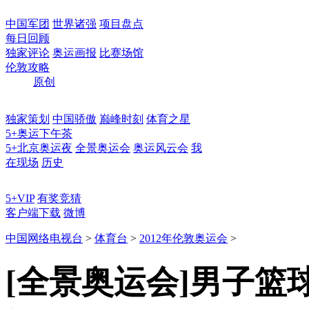
中国军团
世界诸强
项目盘点
每日回顾
独家评论
奥运画报
比赛场馆
伦敦攻略
原创
独家策划
中国骄傲
巅峰时刻
体育之星
5+奥运下午茶
5+北京奥运夜
全景奥运会
奥运风云会
我
在现场
历史
5+VIP
有奖竞猜
客户端下载
微博
中国网络电视台
>
体育台
>
2012年伦敦奥运会
>
[全景奥运会]男子篮