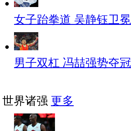
女子跆拳道 吴静钰卫冕
男子双杠 冯喆强势夺冠
世界诸强
更多