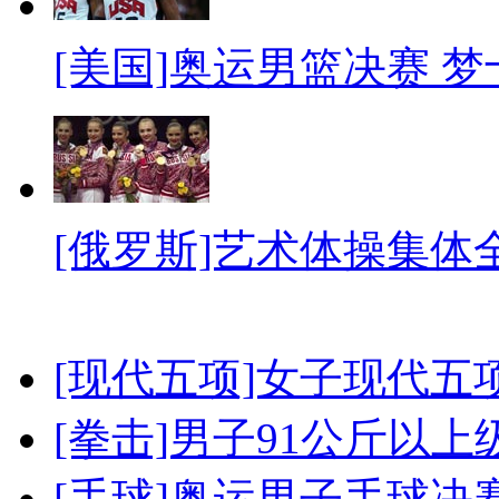
[美国]奥运男篮决赛 
[俄罗斯]艺术体操集体
[现代五项]女子现代五
[拳击]男子91公斤以上
[手球]奥运男子手球决