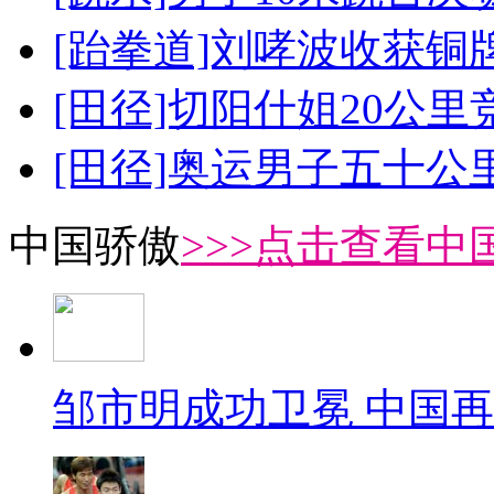
[跆拳道]刘哮波收获铜
[田径]切阳什姐20公
[田径]奥运男子五十公
中国骄傲
>>>点击查看中
邹市明成功卫冕 中国