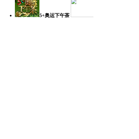
5+奥运下午茶
奥运日记