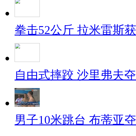
拳击52公斤 拉米雷斯
自由式摔跤 沙里弗夫
男子10米跳台 布蒂亚