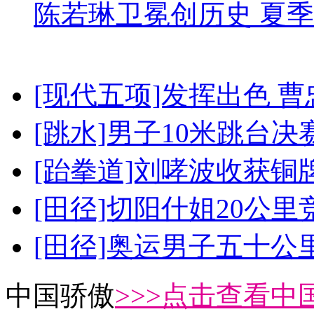
陈若琳卫冕创历史 夏季
[现代五项]发挥出色 
[跳水]男子10米跳台决
[跆拳道]刘哮波收获铜
[田径]切阳什姐20公
[田径]奥运男子五十公
中国骄傲
>>>点击查看中