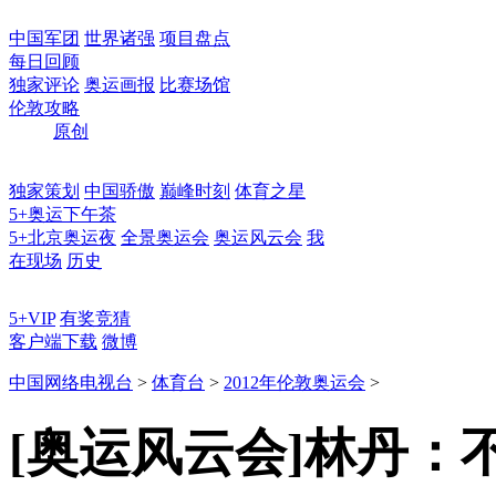
中国军团
世界诸强
项目盘点
每日回顾
独家评论
奥运画报
比赛场馆
伦敦攻略
原创
独家策划
中国骄傲
巅峰时刻
体育之星
5+奥运下午茶
5+北京奥运夜
全景奥运会
奥运风云会
我
在现场
历史
5+VIP
有奖竞猜
客户端下载
微博
中国网络电视台
>
体育台
>
2012年伦敦奥运会
>
[奥运风云会]林丹：