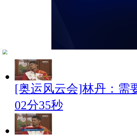
[奥运风云会]林丹：需
02分35秒