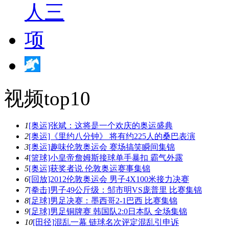
视频top10
1
[奥运]张斌：这将是一个欢庆的奥运盛典
2
[奥运]《里约八分钟》 将有约225人的桑巴表演
3
[奥运]趣味伦敦奥运会 赛场搞笑瞬间集锦
4
[篮球]小皇帝詹姆斯接球单手暴扣 霸气外露
5
[奥运]获奖者说 伦敦奥运赛事集锦
6
[回放]2012伦敦奥运会 男子4X100米接力决赛
7
[拳击]男子49公斤级：邹市明VS庞普里 比赛集锦
8
[足球]男足决赛：墨西哥2-1巴西 比赛集锦
9
[足球]男足铜牌赛 韩国队2:0日本队 全场集锦
10
[田径]混乱一幕 链球名次评定混乱引申诉