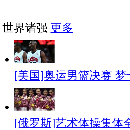
世界诸强
更多
[美国]奥运男篮决赛 
[俄罗斯]艺术体操集体