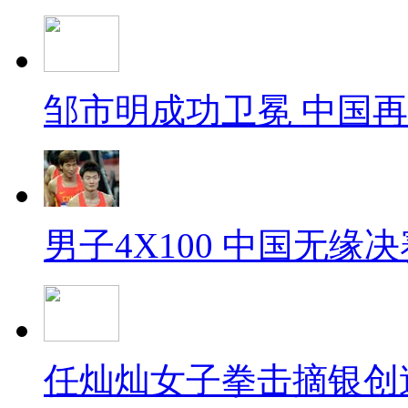
邹市明成功卫冕 中国
男子4X100 中国无缘决
任灿灿女子拳击摘银创