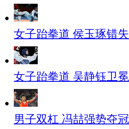
女子跆拳道 侯玉琢错
女子跆拳道 吴静钰卫冕
男子双杠 冯喆强势夺冠