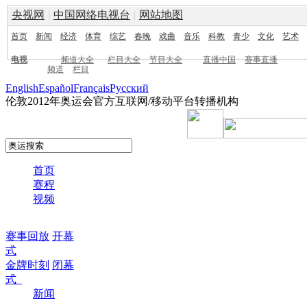
央视网
|
中国网络电视台
|
网站地图
首页
新闻
经济
体育
综艺
春晚
戏曲
音乐
科教
青少
文化
艺术
电视
频道大全
栏目大全
节目大全
直播中国
赛事直播
频道
栏目
English
Español
Français
Pусский
伦敦2012年奥运会官方互联网/移动平台转播机构
首页
赛程
视频
赛事回放
开幕
式
金牌时刻
闭幕
式
新闻