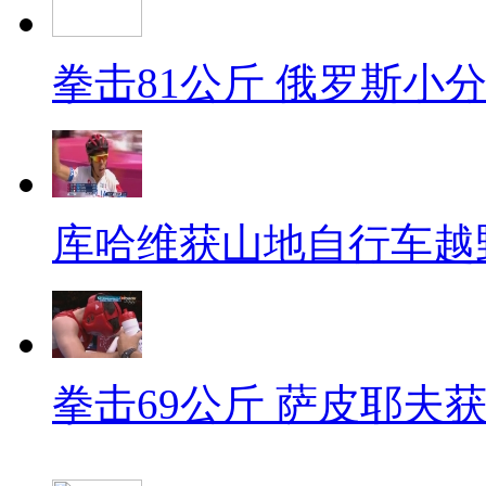
拳击81公斤 俄罗斯小
库哈维获山地自行车越
拳击69公斤 萨皮耶夫