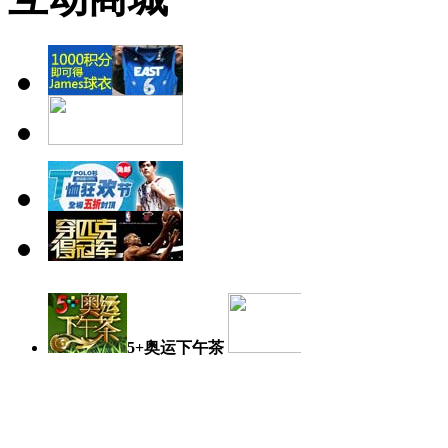
5+奥运下午茶
奥运日记