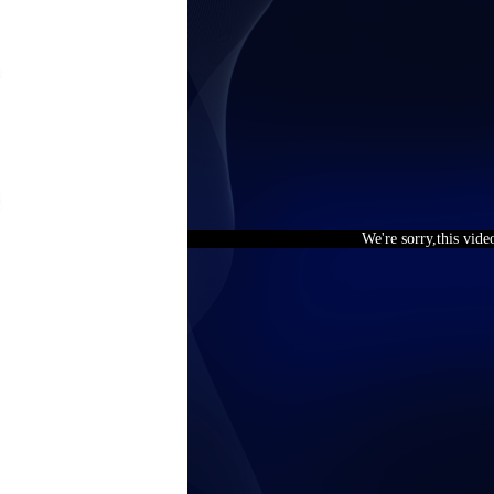
We're sorry,this vide