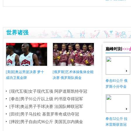
世界诸强
巅峰时刻
>>
[美国]奥运男篮决赛 梦十
[俄罗斯]艺术体操集体全能
成功卫冕金牌
决赛 俄罗斯队摘金
拳击81公斤 俄
罗斯小分夺金
[现代五项]女子现代五项 阿萨道斯凯特夺冠
[拳击]男子91公斤以上级 约书亚夺得冠军
[手球]奥运男子手球决赛 法国队蝉联冠军
[田径]男子马拉松 基普罗蒂奇成功夺冠
拳击52公斤 拉
[摔跤]男子自由式96公斤 美国瓦尔内摘金
米雷斯获首冠