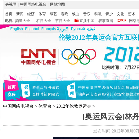
央视网
|
中国网络电视台
|
网站地图
首页
新闻
经济
体育
综艺
春晚
戏曲
音乐
科教
青少
文化
艺术
电视
频道大全
栏目大全
节目大全
直播中国
赛事直播
网络
English
Español
Français
Pусский
伦敦2012年奥运会官方互
首页
视
新
赛事回放
开幕式
中国军团
世界诸强
项目盘点
每日回
频
闻
赛程
金牌时刻
闭幕式
独家评论
奥运画报
比赛场馆
伦敦攻
中国网络电视台
>
体育台
>
2012年伦敦奥运会
>
[奥运风云会]林
发布时间:2012年08月07日 