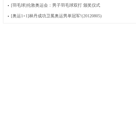
[羽毛球]伦敦奥运会：男子羽毛球双打 颁奖仪式
[奥运1+1]林丹成功卫冕奥运男单冠军!(20120805)