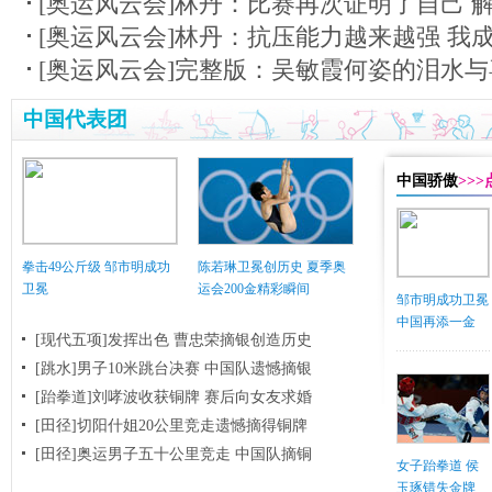
[奥运风云会]林丹：比赛再次证明了自己 
[奥运风云会]林丹：抗压能力越来越强 我
[奥运风云会]完整版：吴敏霞何姿的泪水与
中国代表团
中国骄傲
>>
拳击49公斤级 邹市明成功
陈若琳卫冕创历史 夏季奥
卫冕
运会200金精彩瞬间
邹市明成功卫冕
中国再添一金
[现代五项]发挥出色 曹忠荣摘银创造历史
[跳水]男子10米跳台决赛
中国队遗憾摘银
[跆拳道]刘哮波收获铜牌 赛后向女友求婚
[田径]切阳什姐20公里竞走遗憾摘得铜牌
[田径]奥运男子五十公里竞走 中国队摘铜
女子跆拳道 侯
玉琢错失金牌