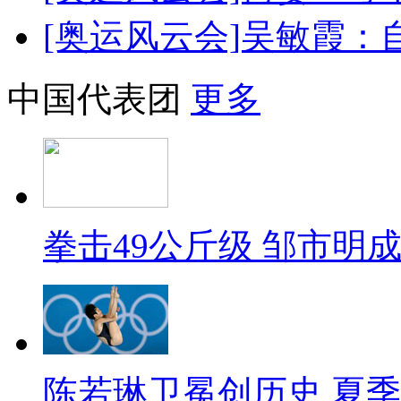
[奥运风云会]吴敏霞
中国代表团
更多
拳击49公斤级 邹市明
陈若琳卫冕创历史 夏季