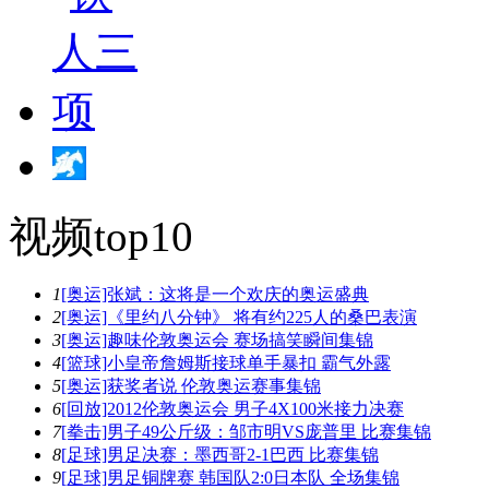
视频top10
1
[奥运]张斌：这将是一个欢庆的奥运盛典
2
[奥运]《里约八分钟》 将有约225人的桑巴表演
3
[奥运]趣味伦敦奥运会 赛场搞笑瞬间集锦
4
[篮球]小皇帝詹姆斯接球单手暴扣 霸气外露
5
[奥运]获奖者说 伦敦奥运赛事集锦
6
[回放]2012伦敦奥运会 男子4X100米接力决赛
7
[拳击]男子49公斤级：邹市明VS庞普里 比赛集锦
8
[足球]男足决赛：墨西哥2-1巴西 比赛集锦
9
[足球]男足铜牌赛 韩国队2:0日本队 全场集锦