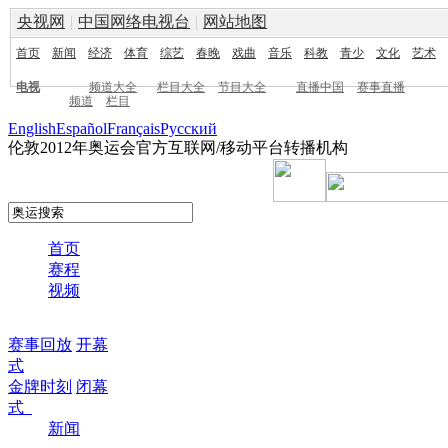
央视网
|
中国网络电视台
|
网站地图
首页
新闻
经济
体育
综艺
春晚
戏曲
音乐
科教
青少
文化
艺术
电视
频道大全
栏目大全
节目大全
直播中国
赛事直播
频道
栏目
English
Español
Français
Pусский
伦敦2012年奥运会官方互联网/移动平台转播机构
首页
赛程
视频
赛事回放
开幕
式
金牌时刻
闭幕
式
新闻