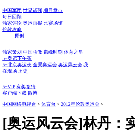
中国军团
世界诸强
项目盘点
每日回顾
独家评论
奥运画报
比赛场馆
伦敦攻略
原创
独家策划
中国骄傲
巅峰时刻
体育之星
5+奥运下午茶
5+北京奥运夜
全景奥运会
奥运风云会
我
在现场
历史
5+VIP
有奖竞猜
客户端下载
微博
中国网络电视台
>
体育台
>
2012年伦敦奥运会
>
[奥运风云会]林丹：