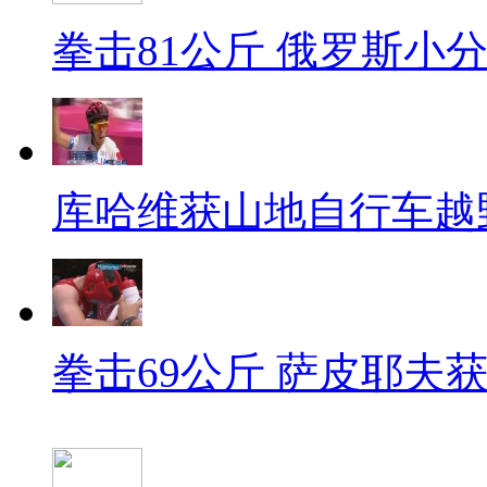
拳击81公斤 俄罗斯小
库哈维获山地自行车越
拳击69公斤 萨皮耶夫