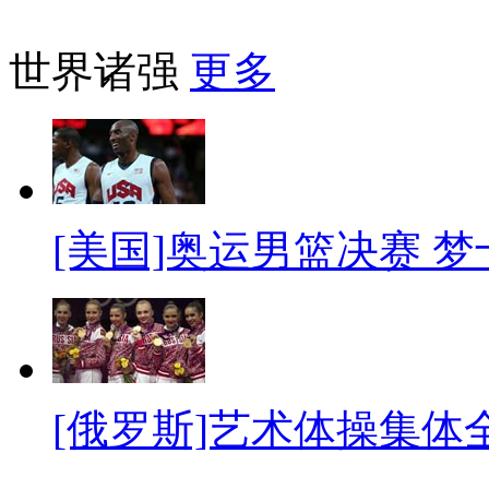
世界诸强
更多
[美国]奥运男篮决赛 
[俄罗斯]艺术体操集体