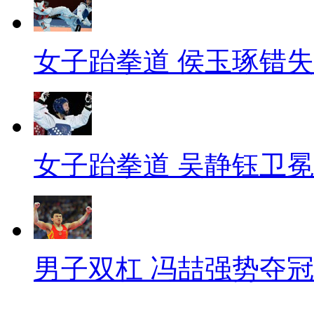
女子跆拳道 侯玉琢错
女子跆拳道 吴静钰卫冕
男子双杠 冯喆强势夺冠