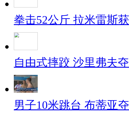
拳击52公斤 拉米雷斯
自由式摔跤 沙里弗夫
男子10米跳台 布蒂亚