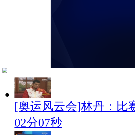
[奥运风云会]林丹：比
02分07秒