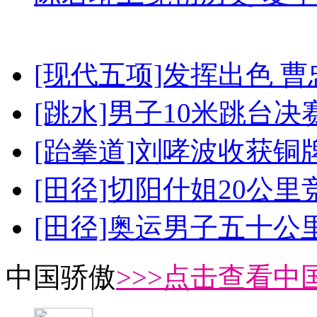
[现代五项]发挥出色 
[跳水]男子10米跳台决
[跆拳道]刘哮波收获铜
[田径]切阳什姐20公
[田径]奥运男子五十公
中国骄傲
>>>点击查看中