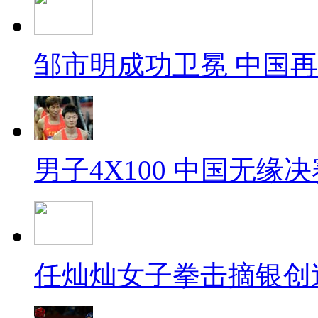
邹市明成功卫冕 中国
男子4X100 中国无缘决
任灿灿女子拳击摘银创