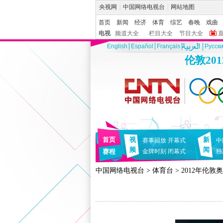
央视网
|
中国网络电视台
|
网站地图
首页
新闻
经济
体育
综艺
春晚
戏曲
电视
频道大全
栏目大全
节目大全
English
Español
Français
Pусск
伦敦20
首页
视
新
赛事回放
开幕式
中
频
闻
赛程
金牌时刻
闭幕式
独
中国网络电视台
>
体育台
>
2012年伦敦