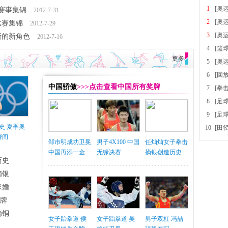
1
[奥
日赛事集锦
2012-7-31
2
[奥
比赛集锦
2012-7-29
3
[奥
斯的新角色
2012-7-16
4
[篮
更多
5
[奥
6
[回
中国骄傲
>>>点击查看中国所有奖牌
7
[拳
8
[足
9
[足
史 夏季奥
10
[田
瞬间
邹市明成功卫冕
男子4X100 中国
任灿灿女子拳击
中国再添一金
无缘决赛
摘银创造历史
历史
摘银
求婚
铜牌
摘铜
女子跆拳道 侯
女子跆拳道 吴
男子双杠 冯喆