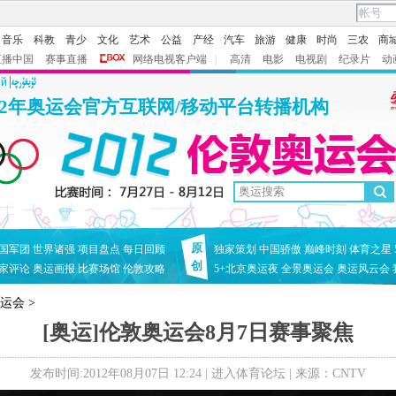
音乐
科教
青少
文化
艺术
公益
产经
汽车
旅游
健康
时尚
三农
商
直播中国
赛事直播
网络电视客户端
|
高清
电影
电视剧
纪录片
动
ий
12年奥运会官方互联网/移动平台转播机构
原
国军团
世界诸强
项目盘点
每日回顾
独家策划
中国骄傲
巅峰时刻
体育之星
创
家评论
奥运画报
比赛场馆
伦敦攻略
5+北京奥运夜
全景奥运会
奥运风云会
奥运会
>
[奥运]伦敦奥运会8月7日赛事聚焦
发布时间:2012年08月07日 12:24 |
进入体育论坛
| 来源：CNTV