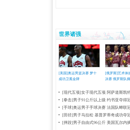
世界诸强
[美国]奥运男篮决赛 梦十
[俄罗斯]艺术
成功卫冕金牌
决赛 俄罗斯队
[现代五项]女子现代五项 阿萨道斯凯
[拳击]男子91公斤以上级 约书亚夺得
[手球]奥运男子手球决赛 法国队蝉联
[田径]男子马拉松 基普罗蒂奇成功夺
[摔跤]男子自由式96公斤 美国瓦尔内