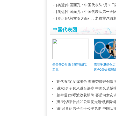
[奥运]中国面孔：中国代表队7月30
[奥运]中国面孔：中国代表队第一天
[奥运]伦敦前奏之面孔：老将霍尔姆
中国代表团
拳击49公斤级 邹市明成功
陈若琳卫冕创历
卫冕
运会200金精彩
[现代五项]发挥出色 曹忠荣摘银创造
[跳水]男子10米跳台决赛
中国队遗憾
[跆拳道]刘哮波收获铜牌 赛后向女友
[田径]切阳什姐20公里竞走遗憾摘得
[田径]奥运男子五十公里竞走 中国队