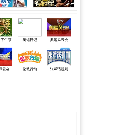
运下午茶
奥运日记
奥运风云会
风云会
伦敦行动
张斌话规则