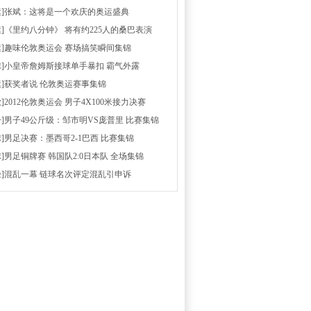
运]张斌：这将是一个欢庆的奥运盛典
运]《里约八分钟》 将有约225人的桑巴表演
运]趣味伦敦奥运会 赛场搞笑瞬间集锦
球]小皇帝詹姆斯接球单手暴扣 霸气外露
运]获奖者说 伦敦奥运赛事集锦
放]2012伦敦奥运会 男子4X100米接力决赛
击]男子49公斤级：邹市明VS庞普里 比赛集锦
球]男足决赛：墨西哥2-1巴西 比赛集锦
球]男足铜牌赛 韩国队2:0日本队 全场集锦
径]混乱一幕 链球名次评定混乱引申诉