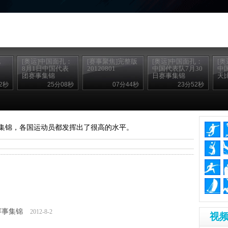
孔
[奥运]中国面孔：
[赛事聚焦]完整版
[奥运]中国面孔：
[
8月1日中国代表
20120801
中国代表队7月30
中
团赛事集锦
日赛事集锦
天
2秒
25分08秒
07分44秒
23分52秒
赛事集锦，各国运动员都发挥出了很高的水平。
赛事集锦
2012-8-2
视频