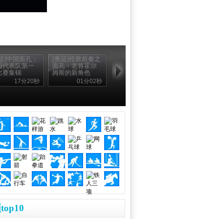
奥运]中国面孔：
[奥运]伦敦前奏之
国代表队第一
面孔：老将霍尔
比赛集锦
姆斯的新角色
17分20秒
01分02秒
top10