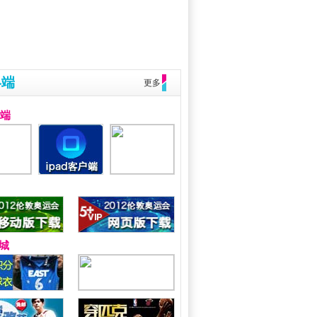
终端
更多
户端
城