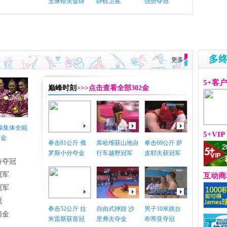
玉琢错失金牌
静钰卫冕
强势夺冠
多
更多
5+客
巅峰时刻
>>>点击查看全部302金
体操集体全能
5+VIP
摘金
拳击81公斤 俄
库哈维获山地自
拳击69公斤 萨
罗斯小分夺金
行车越野冠军
皮耶夫获冠军
特夺冠
冠军
互动商
冠军
冠
拳击52公斤 拉
自由式摔跤 沙
男子10米跳台
摘金
米雷斯获首冠
里弗夫夺金
布蒂亚夺冠