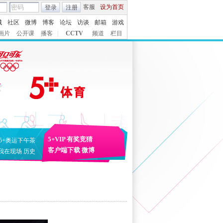
客服
设为首页
登录
注册
城
社区
微博
博客
论坛
访谈
邮箱
游戏
画片
公开课
播客
|
CCTV
频道
栏目
5+VIP
有奖竞猜
5+奥运下午茶
客户端下载
微博
我在现场
历史