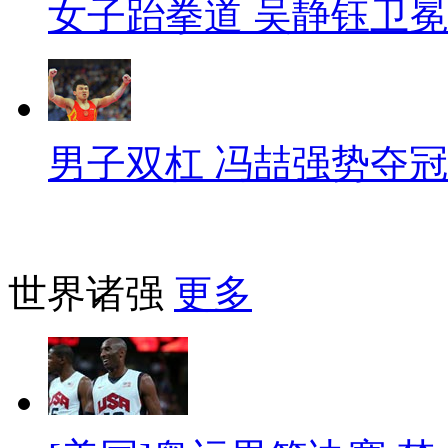
女子跆拳道 吴静钰卫冕
男子双杠 冯喆强势夺冠
世界诸强
更多