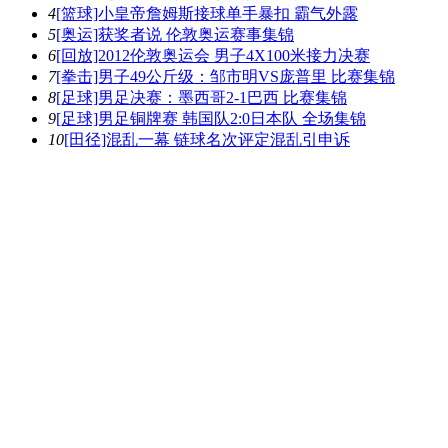
4
[篮球]小皇帝詹姆斯接球单手暴扣 霸气外露
5
[奥运]获奖者说 伦敦奥运赛事集锦
6
[回放]2012伦敦奥运会 男子4X100米接力决赛
7
[拳击]男子49公斤级：邹市明VS庞普里 比赛集锦
8
[足球]男足决赛：墨西哥2-1巴西 比赛集锦
9
[足球]男足铜牌赛 韩国队2:0日本队 全场集锦
10
[田径]混乱一幕 链球名次评定混乱引申诉