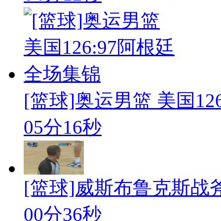
[篮球]奥运男篮 美国126:
05分16秒
[篮球]威斯布鲁克斯战
00分36秒