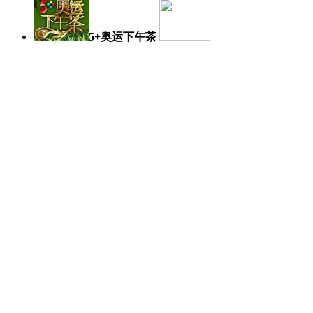
5+奥运下午茶
奥运日记