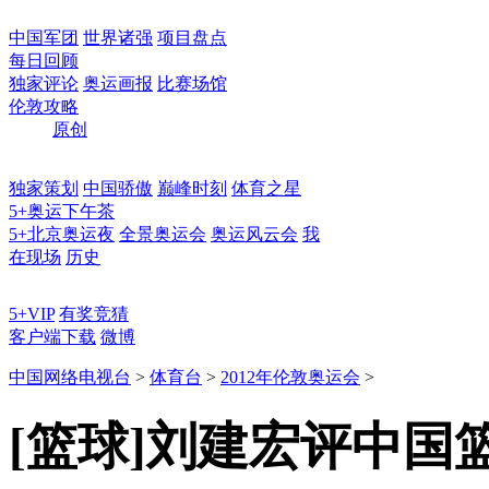
中国军团
世界诸强
项目盘点
每日回顾
独家评论
奥运画报
比赛场馆
伦敦攻略
原创
独家策划
中国骄傲
巅峰时刻
体育之星
5+奥运下午茶
5+北京奥运夜
全景奥运会
奥运风云会
我
在现场
历史
5+VIP
有奖竞猜
客户端下载
微博
中国网络电视台
>
体育台
>
2012年伦敦奥运会
>
[篮球]刘建宏评中国