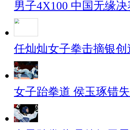
男子4X100 中国无缘决
任灿灿女子拳击摘银创
女子跆拳道 侯玉琢错