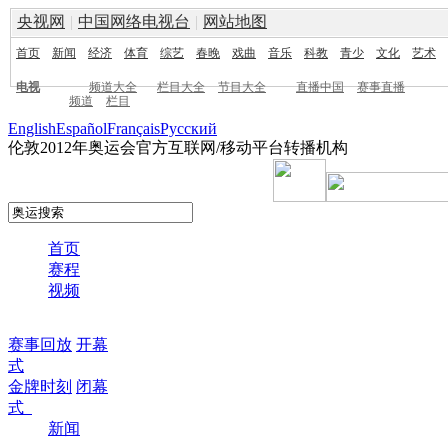
央视网
|
中国网络电视台
|
网站地图
首页
新闻
经济
体育
综艺
春晚
戏曲
音乐
科教
青少
文化
艺术
电视
频道大全
栏目大全
节目大全
直播中国
赛事直播
频道
栏目
English
Español
Français
Pусский
伦敦2012年奥运会官方互联网/移动平台转播机构
首页
赛程
视频
赛事回放
开幕
式
金牌时刻
闭幕
式
新闻