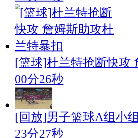
[篮球]杜兰特抢断快攻
00分26秒
[回放]男子篮球A组小组赛
23分27秒