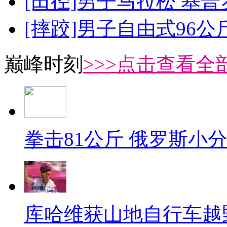
[田径]男子马拉松 基
[摔跤]男子自由式96公
巅峰时刻
>>>点击查看全部
拳击81公斤 俄罗斯小
库哈维获山地自行车越