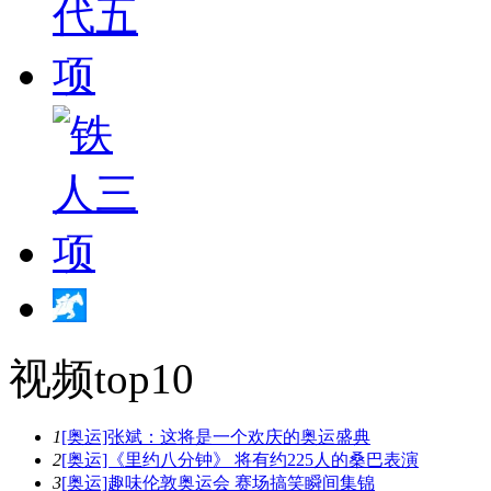
视频top10
1
[奥运]张斌：这将是一个欢庆的奥运盛典
2
[奥运]《里约八分钟》 将有约225人的桑巴表演
3
[奥运]趣味伦敦奥运会 赛场搞笑瞬间集锦