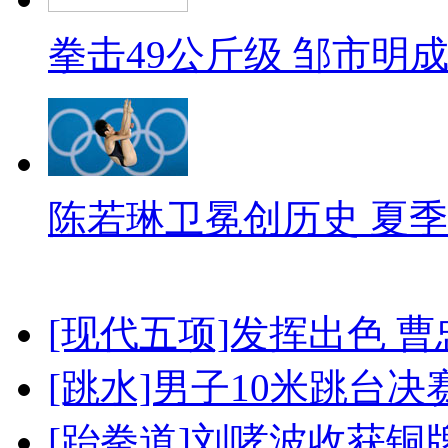
拳击49公斤级 邹市明
陈若琳卫冕创历史 夏季
[现代五项]发挥出色 
[跳水]男子10米跳台决
[跆拳道]刘哮波收获铜