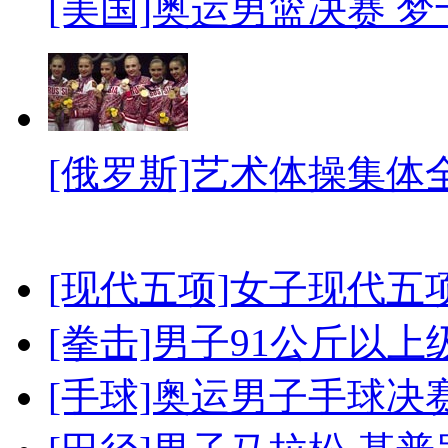
[美国]奥运男篮决赛 
[俄罗斯]艺术体操集体
[现代五项]女子现代五
[拳击]男子91公斤以上
[手球]奥运男子手球决