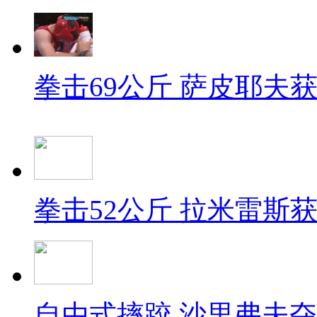
拳击69公斤 萨皮耶夫
拳击52公斤 拉米雷斯
自由式摔跤 沙里弗夫