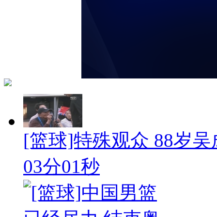
[篮球]特殊观众 88
03分01秒