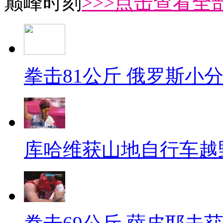
巅峰时刻
>>>点击查看全部
拳击81公斤 俄罗斯小
库哈维获山地自行车越