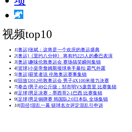
视频top10
1
[奥运]张斌：这将是一个欢庆的奥运盛典
2
[奥运]《里约八分钟》 将有约225人的桑巴表演
3
[奥运]趣味伦敦奥运会 赛场搞笑瞬间集锦
4
[篮球]小皇帝詹姆斯接球单手暴扣 霸气外露
5
[奥运]获奖者说 伦敦奥运赛事集锦
6
[回放]2012伦敦奥运会 男子4X100米接力决赛
7
[拳击]男子49公斤级：邹市明VS庞普里 比赛集锦
8
[足球]男足决赛：墨西哥2-1巴西 比赛集锦
9
[足球]男足铜牌赛 韩国队2:0日本队 全场集锦
10
[田径]混乱一幕 链球名次评定混乱引申诉