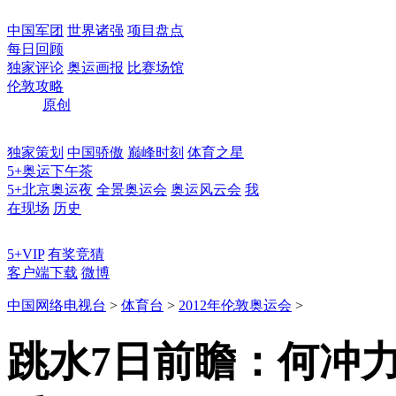
中国军团
世界诸强
项目盘点
每日回顾
独家评论
奥运画报
比赛场馆
伦敦攻略
原创
独家策划
中国骄傲
巅峰时刻
体育之星
5+奥运下午茶
5+北京奥运夜
全景奥运会
奥运风云会
我
在现场
历史
5+VIP
有奖竞猜
客户端下载
微博
中国网络电视台
>
体育台
>
2012年伦敦奥运会
>
跳水7日前瞻：何冲力