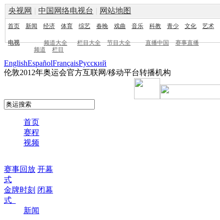
央视网
|
中国网络电视台
|
网站地图
首页
新闻
经济
体育
综艺
春晚
戏曲
音乐
科教
青少
文化
艺术
电视
频道大全
栏目大全
节目大全
直播中国
赛事直播
频道
栏目
English
Español
Français
Pусский
伦敦2012年奥运会官方互联网/移动平台转播机构
首页
赛程
视频
赛事回放
开幕
式
金牌时刻
闭幕
式
新闻