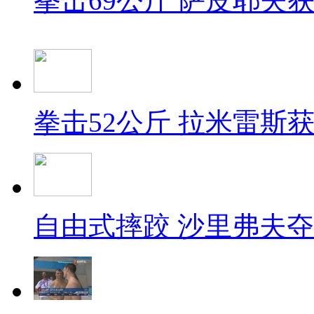
拳击69公斤 萨皮耶夫
拳击52公斤 拉米雷斯
自由式摔跤 沙里弗夫