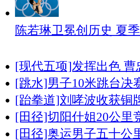
陈若琳卫冕创历史 夏季
[现代五项]发挥出色 
[跳水]男子10米跳台决
[跆拳道]刘哮波收获铜
[田径]切阳什姐20公
[田径]奥运男子五十公