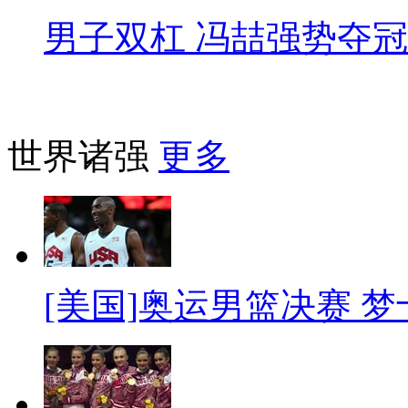
男子双杠 冯喆强势夺冠
世界诸强
更多
[美国]奥运男篮决赛 