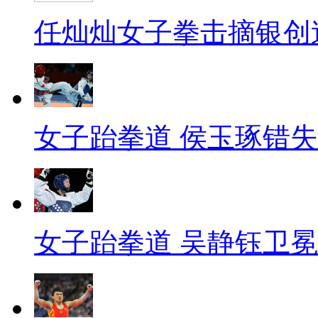
任灿灿女子拳击摘银创
女子跆拳道 侯玉琢错
女子跆拳道 吴静钰卫冕