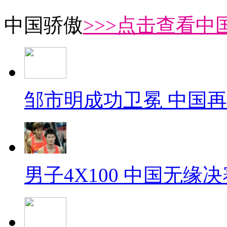
中国骄傲
>>>点击查看中
邹市明成功卫冕 中国
男子4X100 中国无缘决