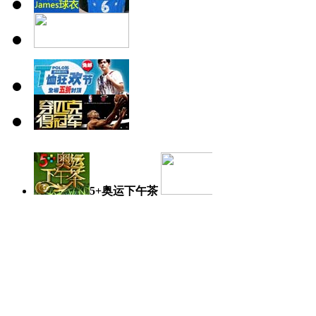
5+奥运下午茶
奥运日记