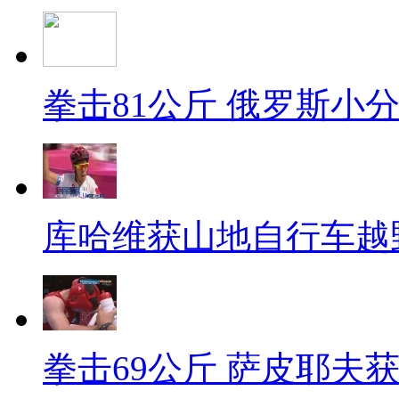
拳击81公斤 俄罗斯小
库哈维获山地自行车越
拳击69公斤 萨皮耶夫