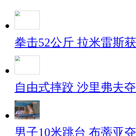
拳击52公斤 拉米雷斯
自由式摔跤 沙里弗夫
男子10米跳台 布蒂亚