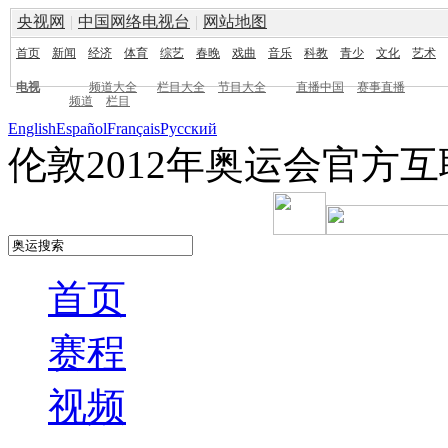
央视网
|
中国网络电视台
|
网站地图
首页
新闻
经济
体育
综艺
春晚
戏曲
音乐
科教
青少
文化
艺术
电视
频道大全
栏目大全
节目大全
直播中国
赛事直播
频道
栏目
English
Español
Français
Pусский
伦敦2012年奥运会官方
首页
赛程
视频