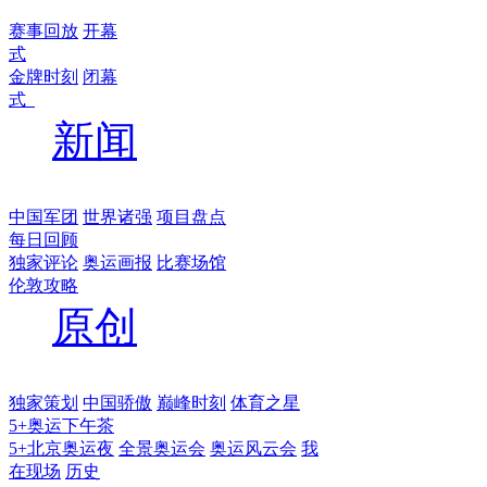
赛事回放
开幕
式
金牌时刻
闭幕
式
新闻
中国军团
世界诸强
项目盘点
每日回顾
独家评论
奥运画报
比赛场馆
伦敦攻略
原创
独家策划
中国骄傲
巅峰时刻
体育之星
5+奥运下午茶
5+北京奥运夜
全景奥运会
奥运风云会
我
在现场
历史