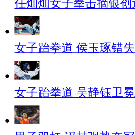
任灿灿女子拳击摘银创
女子跆拳道 侯玉琢错
女子跆拳道 吴静钰卫冕