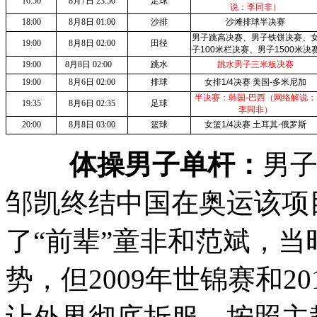
16:50
8
月
7
日
23:50
足球
说：李同非）
18:00
8
月
8
日
01:00
沙排
沙滩排球半决赛
男子跳高决赛、男子铁饼决赛、
19:00
8
月
8
日
02:00
田径
子
100
米
栏决赛、男子
1500
米
决
19:00
8
月
8
日
02:00
跳水
跳水男子
三米
板决赛
19:00
8
月
6
日
02:00
排球
女排
1/4
决赛
美国
-
多米尼加
半决赛：韩国
-
巴西（网络解说：
19:35
8
月
6
日
02:35
足球
李同非）
20:00
8
月
8
日
03:00
篮球
女篮
1/4
决赛
土耳其
-
俄罗斯
体操男子单杆：
男子
邹凯终结中国在奥运该项
了“前辈”童非和范斌，
势，但2009年世锦赛和2