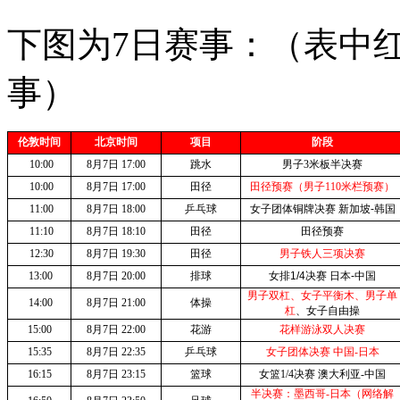
下图为7日赛事：（表中
事）
伦敦时间
北京时间
项目
阶段
10:00
8
月
7
日
17:00
跳水
男子
3
米
板半决赛
10:00
8
月
7
日
17:00
田径
田径预赛（男子
110
米
栏预赛）
11:00
8
月
7
日
18:00
乒乓球
女子团体铜牌决赛
新加坡
-
韩国
11:10
8
月
7
日
18:10
田径
田径预赛
12:30
8
月
7
日
19:30
田径
男子铁人三项决赛
13:00
8
月
7
日
20:00
排球
女排
1/4
决赛
日本
-
中国
男子双杠、女子平衡木、男子单
14:00
8
月
7
日
21:00
体操
杠
、女子自由操
15:00
8
月
7
日
22:00
花游
花样游泳双人决赛
15:35
8
月
7
日
22:35
乒乓球
女子团体决赛 中国
-
日本
16:15
8
月
7
日
23:15
篮球
女篮1/4决赛 澳大利亚-中国
半决赛：墨西哥-日本（网络解