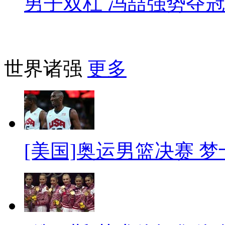
男子双杠 冯喆强势夺冠
世界诸强
更多
[美国]奥运男篮决赛 