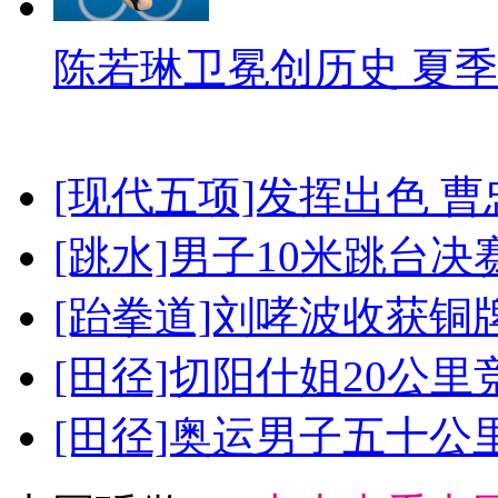
陈若琳卫冕创历史 夏季
[现代五项]发挥出色 
[跳水]男子10米跳台决
[跆拳道]刘哮波收获铜
[田径]切阳什姐20公
[田径]奥运男子五十公