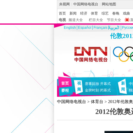
央视网
|
中国网络电视台
|
网站地图
首页
新闻
经济
体育
综艺
春晚
戏曲
电视
频道大全
栏目大全
节目大全
English
Español
Français
Pусск
伦敦20
首页
视
新
赛事回放
开幕式
中
频
闻
赛程
金牌时刻
闭幕式
独
中国网络电视台
>
体育台
>
2012年伦敦
2012伦敦奥