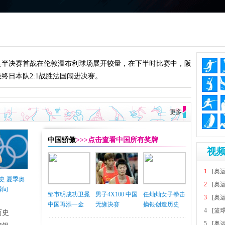
女足半决赛首战在伦敦温布利球场展开较量，在下半时比赛中，阪
终日本队2:1战胜法国闯进决赛。
更多
中国骄傲
>>>点击查看中国所有奖牌
视频
1
[奥
史 夏季奥
2
[奥
瞬间
邹市明成功卫冕
男子4X100 中国
任灿灿女子拳击
3
[奥
中国再添一金
无缘决赛
摘银创造历史
4
[篮
历史
5
[奥