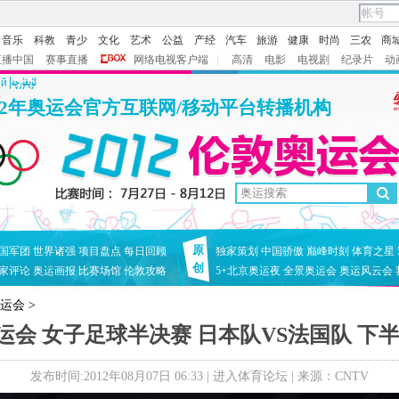
音乐
科教
青少
文化
艺术
公益
产经
汽车
旅游
健康
时尚
三农
商
直播中国
赛事直播
网络电视客户端
|
高清
电影
电视剧
纪录片
动
ий
12年奥运会官方互联网/移动平台转播机构
原
国军团
世界诸强
项目盘点
每日回顾
独家策划
中国骄傲
巅峰时刻
体育之星
创
家评论
奥运画报
比赛场馆
伦敦攻略
5+北京奥运夜
全景奥运会
奥运风云会
奥运会
>
运会 女子足球半决赛 日本队VS法国队 下半场 
发布时间:2012年08月07日 06:33 |
进入体育论坛
| 来源：CNTV