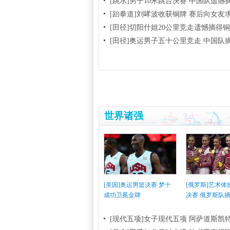
[跳水]男子10米跳台决赛
中国队遗憾
[跆拳道]刘哮波收获铜牌 赛后向女友
[田径]切阳什姐20公里竞走遗憾摘得
[田径]奥运男子五十公里竞走 中国队
世界诸强
[美国]奥运男篮决赛 梦十
[俄罗斯]艺术
成功卫冕金牌
决赛 俄罗斯队
[现代五项]女子现代五项 阿萨道斯凯