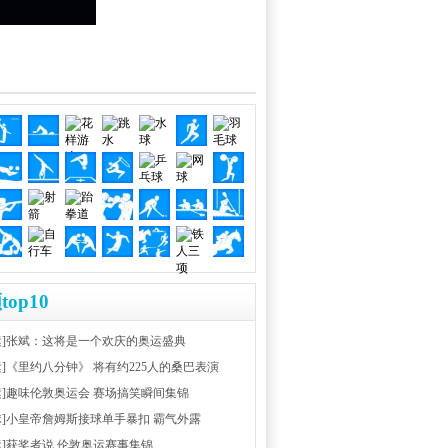
top10
运]张斌：这将是一个欢庆的奥运盛典
运]《里约八分钟》 将有约225人的桑巴表演
运]趣味伦敦奥运会 赛场搞笑瞬间集锦
球]小皇帝詹姆斯接球单手暴扣 霸气外露
运]获奖者说 伦敦奥运赛事集锦