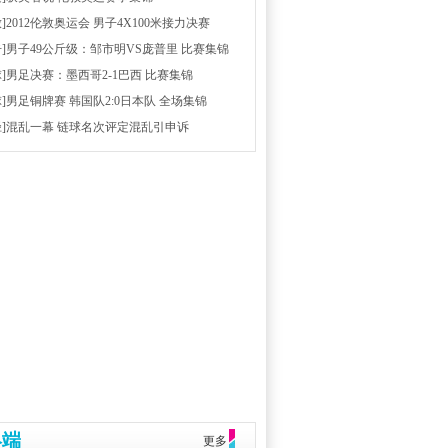
放]2012伦敦奥运会 男子4X100米接力决赛
击]男子49公斤级：邹市明VS庞普里 比赛集锦
球]男足决赛：墨西哥2-1巴西 比赛集锦
球]男足铜牌赛 韩国队2:0日本队 全场集锦
径]混乱一幕 链球名次评定混乱引申诉
终端
更多