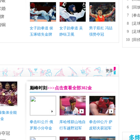
摘银
6
[回
求婚
7
[拳
铜牌
8
[足
摘铜
女子跆拳道 侯
女子跆拳道 吴
男子双杠 冯喆
9
[足
玉琢错失金牌
静钰卫冕
强势夺冠
10
[田
更多
巅峰时刻
>>>点击查看全部302金
体操集体全能
摘金
拳击81公斤 俄
库哈维获山地自
拳击69公斤 萨
罗斯小分夺金
行车越野冠军
皮耶夫获冠军
特夺冠
多