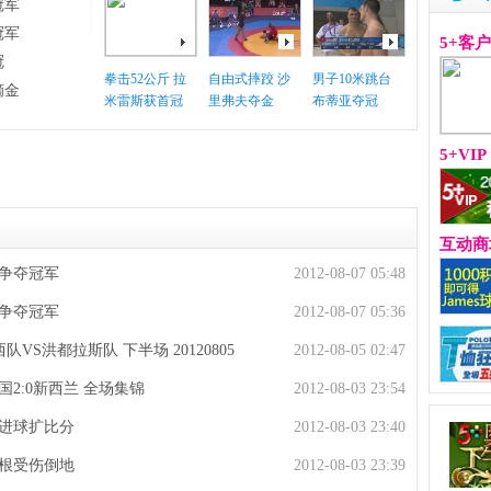
冠军
冠军
5+客
冠
拳击52公斤 拉
自由式摔跤 沙
男子10米跳台
摘金
米雷斯获首冠
里弗夫夺金
布蒂亚夺冠
5+VIP
互动商
争夺冠军
2012-08-07 05:48
争夺冠军
2012-08-07 05:36
队VS洪都拉斯队 下半场 20120805
2012-08-05 02:47
美国2:0新西兰 全场集锦
2012-08-03 23:54
松进球扩比分
2012-08-03 23:40
 摩根受伤倒地
2012-08-03 23:39