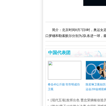
简介：北京时间8月7日0时，奥运
口梦穗和勒索默尔分别为2队各进一球，最
中国代表团
拳击49公斤级 邹市明成功
陈若琳卫冕创历
卫冕
运会200金精彩
[现代五项]发挥出色 曹忠荣摘银创造