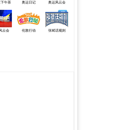
运下午茶
奥运日记
奥运风云会
风云会
伦敦行动
张斌话规则