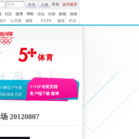
客服
设为首页
登录
注册
城
社区
微博
博客
论坛
访谈
邮箱
游戏
画片
公开课
播客
|
CCTV
频道
栏目
5+VIP
有奖竞猜
5+奥运下午茶
客户端下载
微博
我在现场
历史
20120807