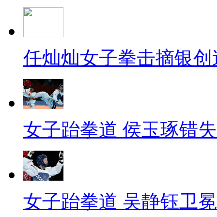
任灿灿女子拳击摘银创
女子跆拳道 侯玉琢错
女子跆拳道 吴静钰卫冕