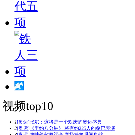
视频top10
1
[奥运]张斌：这将是一个欢庆的奥运盛典
2
[奥运]《里约八分钟》 将有约225人的桑巴表演
3
[奥运]趣味伦敦奥运会 赛场搞笑瞬间集锦