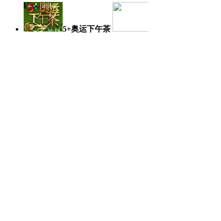
5+奥运下午茶
奥运日记