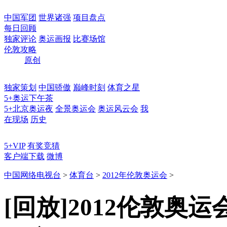
中国军团
世界诸强
项目盘点
每日回顾
独家评论
奥运画报
比赛场馆
伦敦攻略
原创
独家策划
中国骄傲
巅峰时刻
体育之星
5+奥运下午茶
5+北京奥运夜
全景奥运会
奥运风云会
我
在现场
历史
5+VIP
有奖竞猜
客户端下载
微博
中国网络电视台
>
体育台
>
2012年伦敦奥运会
>
[回放]2012伦敦奥