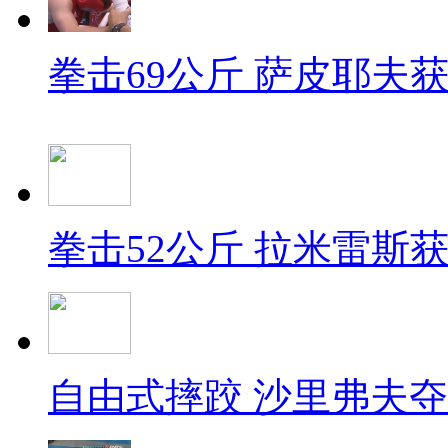
拳击69公斤 萨皮耶夫
拳击52公斤 拉米雷斯
自由式摔跤 沙里弗夫