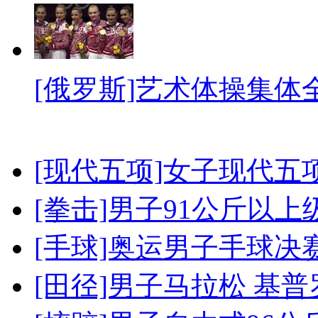
[俄罗斯]艺术体操集体
[现代五项]女子现代五
[拳击]男子91公斤以上
[手球]奥运男子手球决
[田径]男子马拉松 基