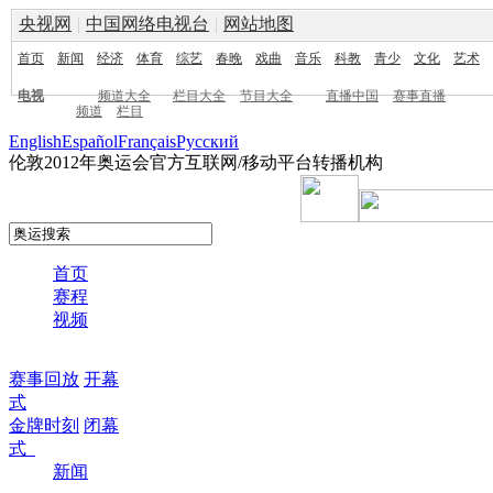
央视网
|
中国网络电视台
|
网站地图
首页
新闻
经济
体育
综艺
春晚
戏曲
音乐
科教
青少
文化
艺术
电视
频道大全
栏目大全
节目大全
直播中国
赛事直播
频道
栏目
English
Español
Français
Pусский
伦敦2012年奥运会官方互联网/移动平台转播机构
首页
赛程
视频
赛事回放
开幕
式
金牌时刻
闭幕
式
新闻