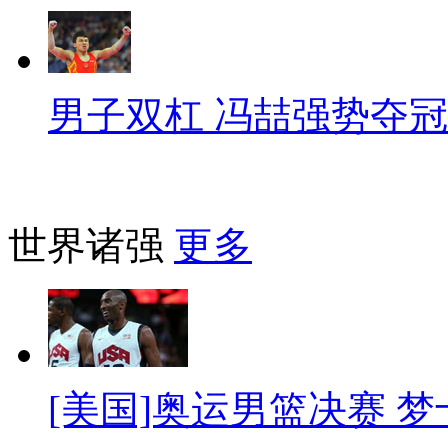
男子双杠 冯喆强势夺冠
世界诸强
更多
[美国]奥运男篮决赛 