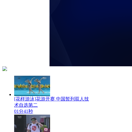
[花样游泳]花游开赛 中国暂列双人技
术自选第二
01分41秒