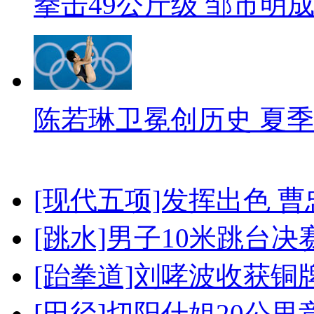
拳击49公斤级 邹市明
陈若琳卫冕创历史 夏季
[现代五项]发挥出色 
[跳水]男子10米跳台决
[跆拳道]刘哮波收获铜
[田径]切阳什姐20公