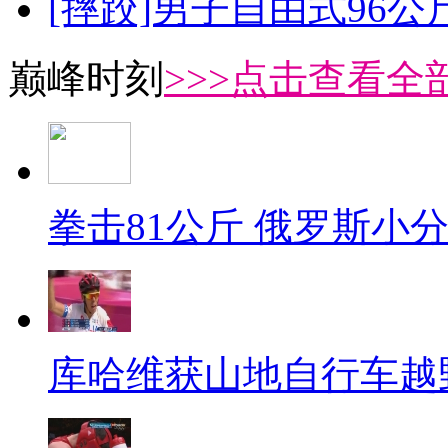
[摔跤]男子自由式96公
巅峰时刻
>>>点击查看全部
拳击81公斤 俄罗斯小
库哈维获山地自行车越