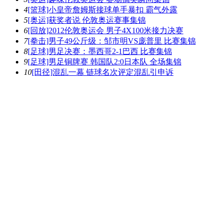
4
[篮球]小皇帝詹姆斯接球单手暴扣 霸气外露
5
[奥运]获奖者说 伦敦奥运赛事集锦
6
[回放]2012伦敦奥运会 男子4X100米接力决赛
7
[拳击]男子49公斤级：邹市明VS庞普里 比赛集锦
8
[足球]男足决赛：墨西哥2-1巴西 比赛集锦
9
[足球]男足铜牌赛 韩国队2:0日本队 全场集锦
10
[田径]混乱一幕 链球名次评定混乱引申诉