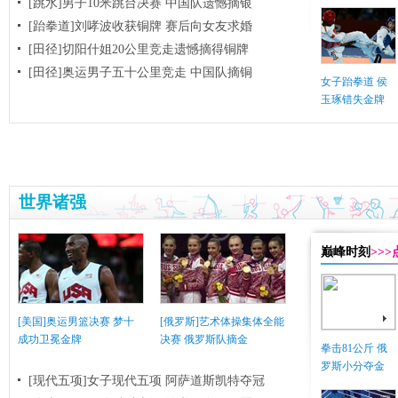
[跳水]男子10米跳台决赛
中国队遗憾摘银
[跆拳道]刘哮波收获铜牌 赛后向女友求婚
[田径]切阳什姐20公里竞走遗憾摘得铜牌
[田径]奥运男子五十公里竞走 中国队摘铜
女子跆拳道 侯
玉琢错失金牌
世界诸强
巅峰时刻
>>
[美国]奥运男篮决赛 梦十
[俄罗斯]艺术体操集体全能
成功卫冕金牌
决赛 俄罗斯队摘金
拳击81公斤 俄
罗斯小分夺金
[现代五项]女子现代五项 阿萨道斯凯特夺冠