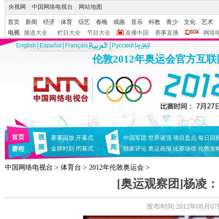
央视网
|
中国网络电视台
|
网站地图
首页
新闻
经济
体育
综艺
春晚
戏曲
音乐
科教
青少
文化
艺术
电视
频道大全
栏目大全
节目大全
直播中国
赛事直播
网络
English
Español
Français
Pусский
伦敦2012年奥运会官方互
首页
视
新
赛事回放
开幕式
中国军团
世界诸强
项目盘点
每日回
频
闻
赛程
金牌时刻
闭幕式
独家评论
奥运画报
比赛场馆
伦敦攻
中国网络电视台
>
体育台
>
2012年伦敦奥运会
>
[奥运观察团]杨凌
发布时间:2012年08月07日 