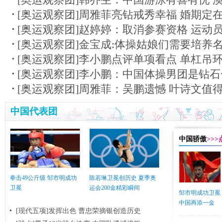
[奥运观察团]周雅菲亮钻戒秀幸福 婚期定在
[奥运观察团]赵婷婷：取消参赛资格 运动
[奥运观察团]金宝成:体操姑娘们需要培养
[奥运观察团]李小鹏点评单项看点 单杠吊
[奥运观察团]李小鹏：中国体操男团是钻石
[奥运观察团]周雅菲：吴鹏遗憾 叶诗文值
中国代表团
中国骄傲
>>
拳击49公斤级 邹市明成功
陈若琳卫冕创历史 夏季奥
卫冕
运会200金精彩瞬间
邹市明成功卫冕
中国再添一金
[现代五项]发挥出色 曹忠荣摘银创造历史