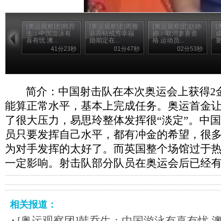
[奥运观察团]韩乔
[奥运观察团]周雅
[奥运观察团]赵婷
[
生：中国游泳有
菲亮钻戒秀幸福
婷：取消参赛资
喜有忧 澳...
婚期定在...
格 运动员...
要
41分23秒
01分47秒
02分53秒
简介：中国射击队在本次奥运会上获得2金
能算正常水平，基本上完成任务。奥运首金
了很大压力，易思玲整体发挥很“淡定”。中
员只要发挥自己水平，都有冲金的希望，很
为对手发挥的太好了。而英国整个场馆过于
一定影响。射击队部分队员在奥运会后已经
相关报道：
[奥运观察团]韩乔生：中国游泳有喜有忧 