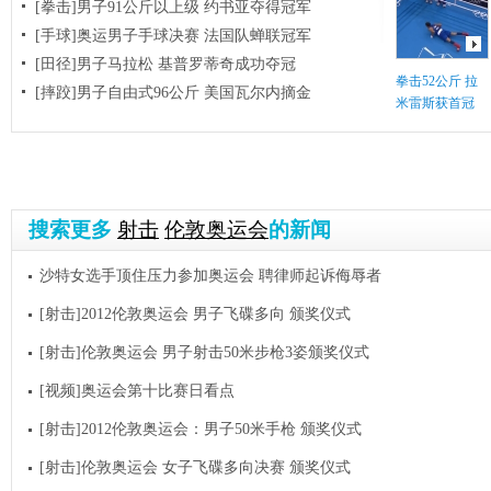
[拳击]男子91公斤以上级 约书亚夺得冠军
[手球]奥运男子手球决赛 法国队蝉联冠军
[田径]男子马拉松 基普罗蒂奇成功夺冠
拳击52公斤 拉
[摔跤]男子自由式96公斤 美国瓦尔内摘金
米雷斯获首冠
搜索更多
射击
伦敦奥运会
的新闻
沙特女选手顶住压力参加奥运会 聘律师起诉侮辱者
[射击]2012伦敦奥运会 男子飞碟多向 颁奖仪式
[射击]伦敦奥运会 男子射击50米步枪3姿颁奖仪式
[视频]奥运会第十比赛日看点
[射击]2012伦敦奥运会：男子50米手枪 颁奖仪式
[射击]伦敦奥运会 女子飞碟多向决赛 颁奖仪式