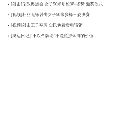
[射击]伦敦奥运会 女子50米步枪3种姿势 颁奖仪式
[视频]杜丽无缘射击女子50米步枪三姿决赛
[视频]射击王子夺牌 全民免费煲电话粥
[奥运日记]“不以金牌论”不是贬损金牌的价值