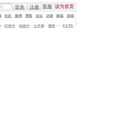
客服
设为首页
登录
注册
城
社区
微博
博客
论坛
访谈
邮箱
游戏
剧
纪录片
动画片
公开课
播客
|
CCTV