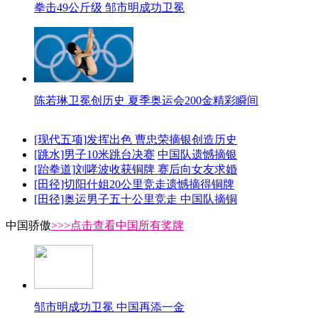
拳击49公斤级 邹市明成功卫冕
陈若琳卫冕创历史 夏季奥运会200金精彩瞬间
[现代五项]发挥出色 曹忠荣摘银创造历史
[跳水]男子10米跳台决赛
中国队遗憾摘银
[跆拳道]刘哮波收获铜牌 赛后向女友求婚
[田径]切阳什姐20公里竞走遗憾摘得铜牌
[田径]奥运男子五十公里竞走 中国队摘铜
中国骄傲
>>>点击查看中国所有奖牌
邹市明成功卫冕 中国再添一金