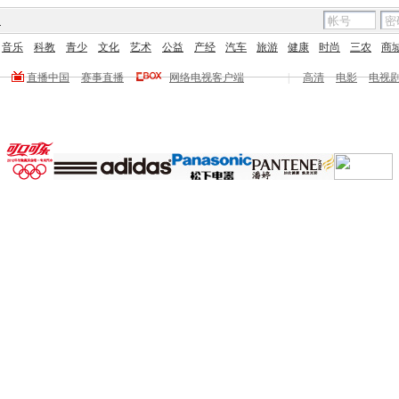
图
音乐
科教
青少
文化
艺术
公益
产经
汽车
旅游
健康
时尚
三农
商
直播中国
赛事直播
网络电视客户端
|
高清
电影
电视