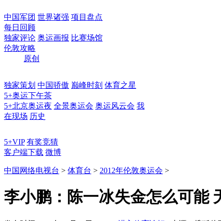
中国军团
世界诸强
项目盘点
每日回顾
独家评论
奥运画报
比赛场馆
伦敦攻略
原创
独家策划
中国骄傲
巅峰时刻
体育之星
5+奥运下午茶
5+北京奥运夜
全景奥运会
奥运风云会
我
在现场
历史
5+VIP
有奖竞猜
客户端下载
微博
中国网络电视台
>
体育台
>
2012年伦敦奥运会
>
李小鹏：陈一冰失金怎么可能 