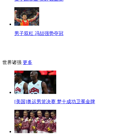
男子双杠 冯喆强势夺冠
世界诸强
更多
[美国]奥运男篮决赛 梦十成功卫冕金牌