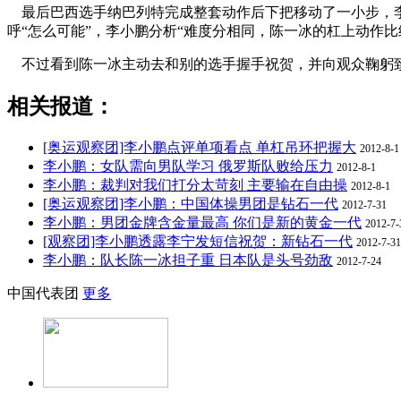
最后巴西选手纳巴列特完成整套动作后下把移动了一小步，李小
呼“怎么可能”，李小鹏分析“难度分相同，陈一冰的杠上动作
不过看到陈一冰主动去和别的选手握手祝贺，并向观众鞠躬致
相关报道：
[奥运观察团]李小鹏点评单项看点 单杠吊环把握大
2012-8-1
李小鹏：女队需向男队学习 俄罗斯队败给压力
2012-8-1
李小鹏：裁判对我们打分太苛刻 主要输在自由操
2012-8-1
[奥运观察团]李小鹏：中国体操男团是钻石一代
2012-7-31
李小鹏：男团金牌含金量最高 你们是新的黄金一代
2012-7-
[观察团]李小鹏透露李宁发短信祝贺：新钻石一代
2012-7-31
李小鹏：队长陈一冰担子重 日本队是头号劲敌
2012-7-24
中国代表团
更多