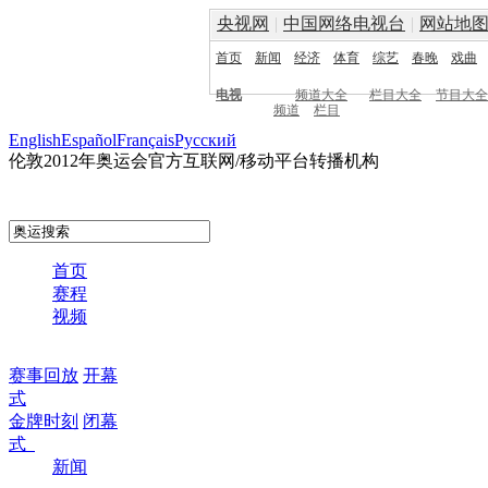
央视网
|
中国网络电视台
|
网站地
首页
新闻
经济
体育
综艺
春晚
戏曲
电视
频道大全
栏目大全
节目大全
频道
栏目
English
Español
Français
Pусский
伦敦2012年奥运会官方互联网/移动平台转播机构
首页
赛程
视频
赛事回放
开幕
式
金牌时刻
闭幕
式
新闻