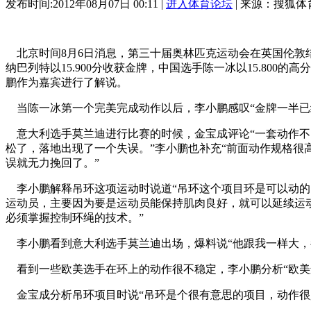
发布时间:2012年08月07日 00:11 |
进入体育论坛
| 来源：搜狐体
北京时间8月6日消息，第三十届奥林匹克运动会在英国伦敦
纳巴列特以15.900分收获金牌，中国选手陈一冰以15.800
鹏作为嘉宾进行了解说。
当陈一冰第一个完美完成动作以后，李小鹏感叹“金牌一半已
意大利选手莫兰迪进行比赛的时候，金宝成评论“一套动作不
松了，落地出现了一个失误。”李小鹏也补充“前面动作规格
误就无力挽回了。”
李小鹏解释吊环这项运动时说道“吊环这个项目环是可以动的
运动员，主要因为要是运动员能保持肌肉良好，就可以延续运
必须掌握控制环绳的技术。”
李小鹏看到意大利选手莫兰迪出场，爆料说“他跟我一样大，都
看到一些欧美选手在环上的动作很不稳定，李小鹏分析“欧美
金宝成分析吊环项目时说“吊环是个很有意思的项目，动作很