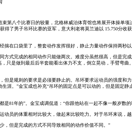
育
结束第八个比赛日的较量，北格林威治体育馆也将展开体操单项
的高分获得了男子吊环比赛的亚军，意大利老将莫兰迪以 15.750分
经揣在口袋里了，整套动作发挥很好，静止力量动作保持两秒以
同方式完成的相同动作只能做两次。难度分虽然很高，但是完成
很高，只是做到最后后半套能看出体力不支，倒立晃动，手臂弯曲
，但是规则的要求是必须要静止的。吊环要求运动员的强度和力
动生涯。”金宝成也补充“吊环的固定点是可以动的，但是固定静
是81年的”。金宝成调侃道：“你跟他站在一起不像一般岁数的
运动员的体重相对比较大，做起来比较吃力。对于吊环来说，越
少，但是完成的方式不同导致相同的动作价值不同。”