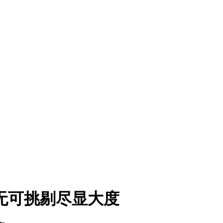
无可挑剔尽显大度