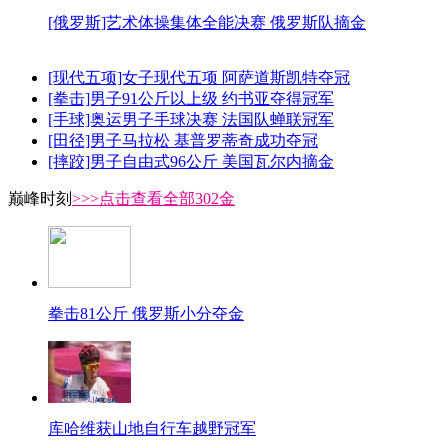
[俄罗斯]艺术体操集体全能决赛 俄罗斯队摘金
[现代五项]女子现代五项 阿萨道斯凯特夺冠
[拳击]男子91公斤以上级 约书亚夺得冠军
[手球]奥运男子手球决赛 法国队蝉联冠军
[田径]男子马拉松 基普罗蒂奇成功夺冠
[摔跤]男子自由式96公斤 美国瓦尔内摘金
巅峰时刻
>>>点击查看全部302金
拳击81公斤 俄罗斯小分夺金
库哈维获山地自行车越野冠军