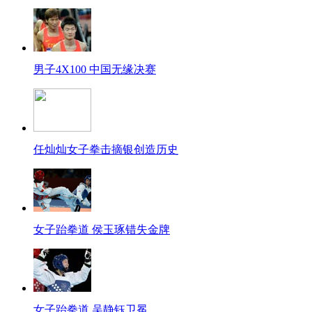
男子4X100 中国无缘决赛
任灿灿女子拳击摘银创造历史
女子跆拳道 侯玉琢错失金牌
女子跆拳道 吴静钰卫冕