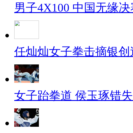
男子4X100 中国无缘决
任灿灿女子拳击摘银创
女子跆拳道 侯玉琢错