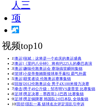
视频top10
1
[奥运]张斌：这将是一个欢庆的奥运盛典
2
[奥运]《里约八分钟》 将有约225人的桑巴表演
3
[奥运]趣味伦敦奥运会 赛场搞笑瞬间集锦
4
[篮球]小皇帝詹姆斯接球单手暴扣 霸气外露
5
[奥运]获奖者说 伦敦奥运赛事集锦
6
[回放]2012伦敦奥运会 男子4X100米接力决赛
7
[拳击]男子49公斤级：邹市明VS庞普里 比赛集锦
8
[足球]男足决赛：墨西哥2-1巴西 比赛集锦
9
[足球]男足铜牌赛 韩国队2:0日本队 全场集锦
10
[田径]混乱一幕 链球名次评定混乱引申诉