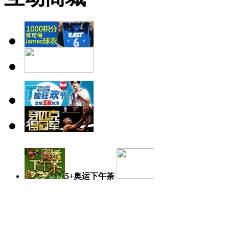
5+奥运下午茶
奥运日记