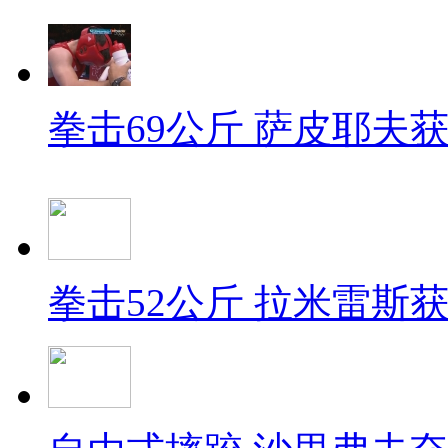
拳击69公斤 萨皮耶夫
拳击52公斤 拉米雷斯