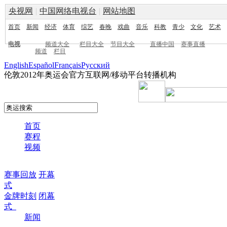
央视网
|
中国网络电视台
|
网站地图
首页
新闻
经济
体育
综艺
春晚
戏曲
音乐
科教
青少
文化
艺术
电视
频道大全
栏目大全
节目大全
直播中国
赛事直播
频道
栏目
English
Español
Français
Pусский
伦敦2012年奥运会官方互联网/移动平台转播机构
首页
赛程
视频
赛事回放
开幕
式
金牌时刻
闭幕
式
新闻