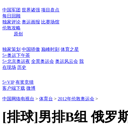
中国军团
世界诸强
项目盘点
每日回顾
独家评论
奥运画报
比赛场馆
伦敦攻略
原创
独家策划
中国骄傲
巅峰时刻
体育之星
5+奥运下午茶
5+北京奥运夜
全景奥运会
奥运风云会
我
在现场
历史
5+VIP
有奖竞猜
客户端下载
微博
中国网络电视台
>
体育台
>
2012年伦敦奥运会
>
[排球]男排B组 俄罗