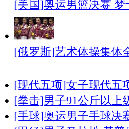
[美国]奥运男篮决赛 
[俄罗斯]艺术体操集体
[现代五项]女子现代五
[拳击]男子91公斤以上
[手球]奥运男子手球决