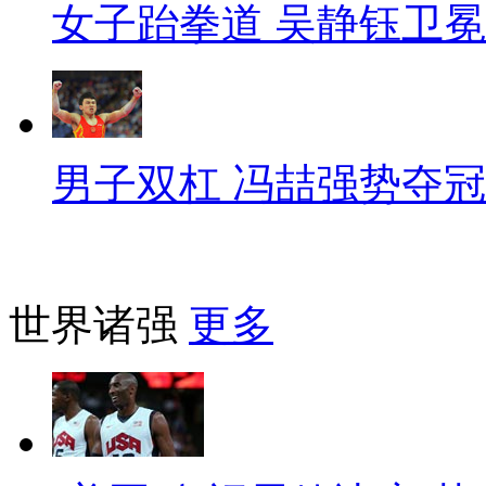
女子跆拳道 吴静钰卫冕
男子双杠 冯喆强势夺冠
世界诸强
更多