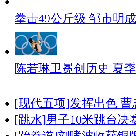
拳击49公斤级 邹市明
陈若琳卫冕创历史 夏季
[现代五项]发挥出色 
[跳水]男子10米跳台决
[跆拳道]刘哮波收获铜