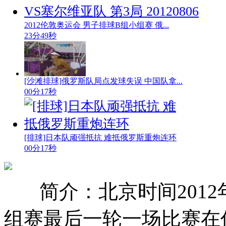
2012伦敦奥运会 男子排球B组小组赛 俄...
23分49秒
[沙滩排球]俄罗斯队局点发球失误 中国队拿...
00分17秒
[排球]日本队顽强抵抗 难抵俄罗斯重炮连环
00分17秒
简介：北京时间201
组赛最后一轮一场比赛在