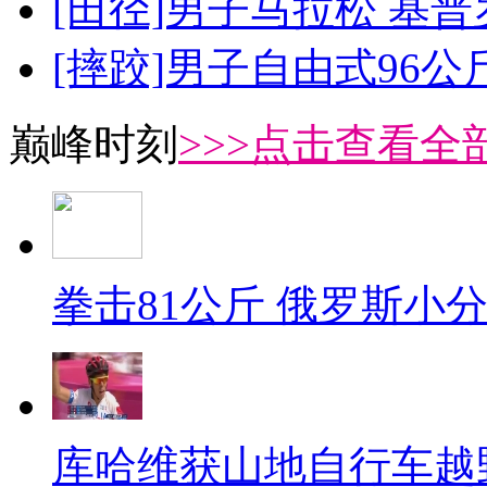
[田径]男子马拉松 基
[摔跤]男子自由式96公
巅峰时刻
>>>点击查看全部
拳击81公斤 俄罗斯小
库哈维获山地自行车越