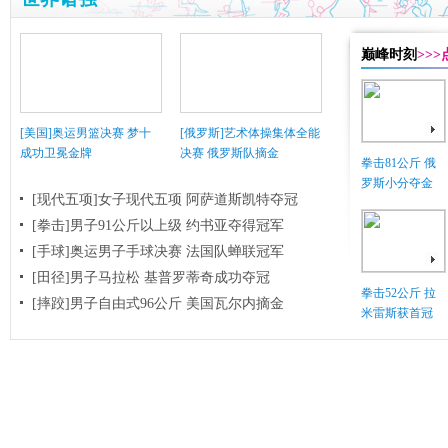
巅峰时刻
>>
[美国]奥运男篮决赛 梦十
[俄罗斯]艺术体操集体全能
成功卫冕金牌
决赛 俄罗斯队摘金
拳击81公斤 俄
罗斯小分夺金
[现代五项]女子现代五项 阿萨道斯凯特夺冠
[拳击]男子91公斤以上级 约书亚夺得冠军
[手球]奥运男子手球决赛 法国队蝉联冠军
[田径]男子马拉松 基普罗蒂奇成功夺冠
拳击52公斤 拉
[摔跤]男子自由式96公斤 美国瓦尔内摘金
米雷斯获首冠