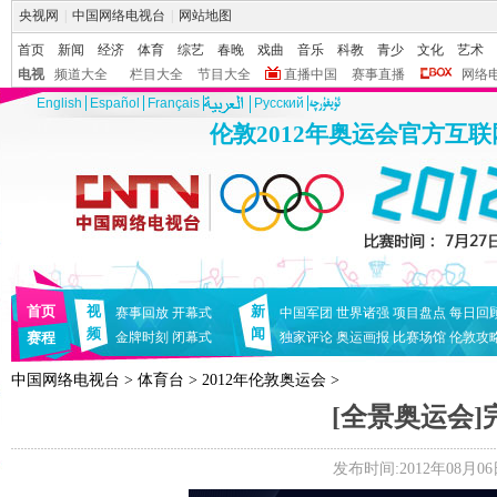
央视网
|
中国网络电视台
|
网站地图
首页
新闻
经济
体育
综艺
春晚
戏曲
音乐
科教
青少
文化
艺术
电视
频道大全
栏目大全
节目大全
直播中国
赛事直播
网络
English
Español
Français
Pусский
伦敦2012年奥运会官方互
首页
视
新
赛事回放
开幕式
中国军团
世界诸强
项目盘点
每日回
频
闻
赛程
金牌时刻
闭幕式
独家评论
奥运画报
比赛场馆
伦敦攻
中国网络电视台
>
体育台
>
2012年伦敦奥运会
>
[全景奥运会]完
发布时间:2012年08月06日 