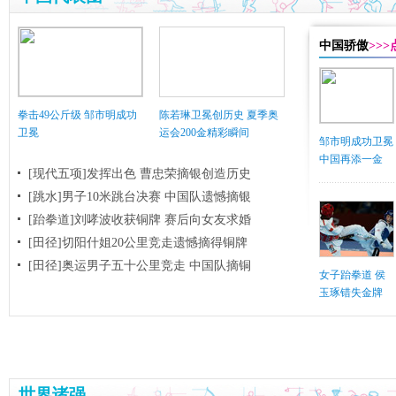
中国骄傲
>>
拳击49公斤级 邹市明成功
陈若琳卫冕创历史 夏季奥
卫冕
运会200金精彩瞬间
邹市明成功卫冕
中国再添一金
[现代五项]发挥出色 曹忠荣摘银创造历史
[跳水]男子10米跳台决赛
中国队遗憾摘银
[跆拳道]刘哮波收获铜牌 赛后向女友求婚
[田径]切阳什姐20公里竞走遗憾摘得铜牌
[田径]奥运男子五十公里竞走 中国队摘铜
女子跆拳道 侯
玉琢错失金牌
世界诸强