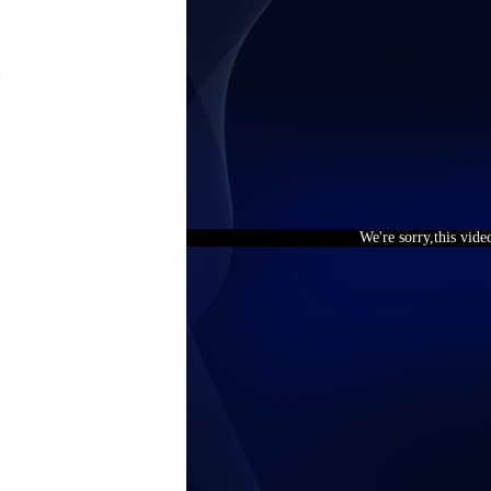
We're sorry,this vide