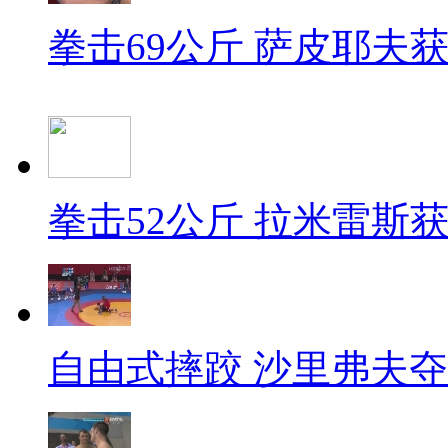
拳击69公斤 萨皮耶夫
拳击52公斤 拉米雷斯
自由式摔跤 沙里弗夫