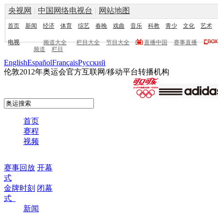
央视网
|
中国网络电视台
|
网站地图
首页
新闻
经济
体育
综艺
春晚
戏曲
音乐
科教
青少
文化
艺术
电视
频道大全
栏目大全
节目大全
直播中国
赛事直播
频道
栏目
English
Español
Français
Pусский
伦敦2012年奥运会官方互联网/移动平台转播机构
首页
赛程
视频
赛事回放
开幕
式
金牌时刻
闭幕
式
新闻