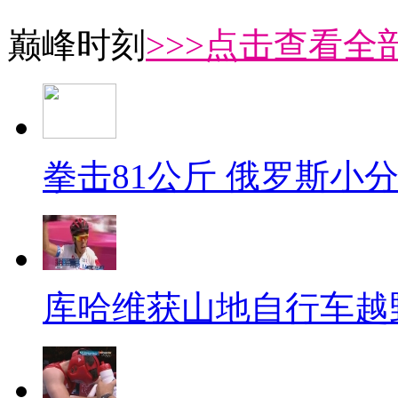
巅峰时刻
>>>点击查看全部
拳击81公斤 俄罗斯小
库哈维获山地自行车越