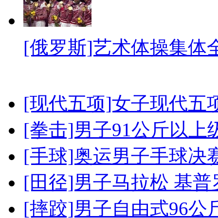
[俄罗斯]艺术体操集体
[现代五项]女子现代五
[拳击]男子91公斤以上
[手球]奥运男子手球决
[田径]男子马拉松 基
[摔跤]男子自由式96公