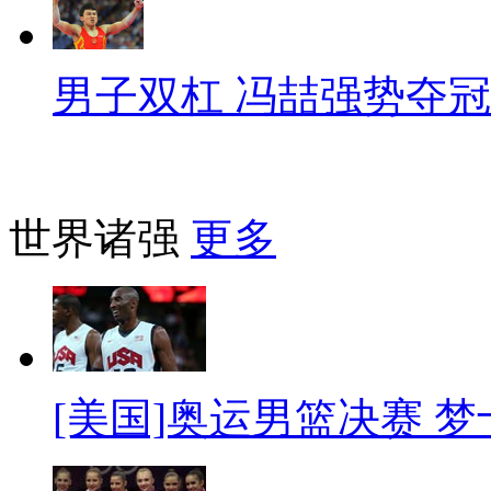
男子双杠 冯喆强势夺冠
世界诸强
更多
[美国]奥运男篮决赛 