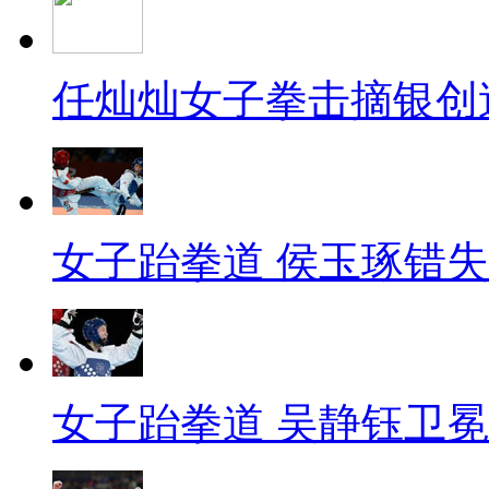
任灿灿女子拳击摘银创
女子跆拳道 侯玉琢错
女子跆拳道 吴静钰卫冕