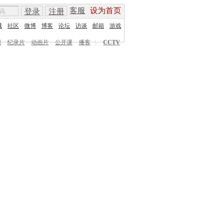
客服
设为首页
登录
注册
城
社区
微博
博客
论坛
访谈
邮箱
游戏
剧
纪录片
动画片
公开课
播客
|
CCTV