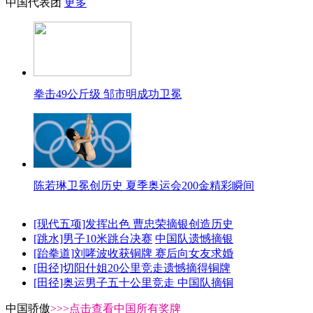
中国代表团
更多
拳击49公斤级 邹市明成功卫冕
陈若琳卫冕创历史 夏季奥运会200金精彩瞬间
[现代五项]发挥出色 曹忠荣摘银创造历史
[跳水]男子10米跳台决赛
中国队遗憾摘银
[跆拳道]刘哮波收获铜牌 赛后向女友求婚
[田径]切阳什姐20公里竞走遗憾摘得铜牌
[田径]奥运男子五十公里竞走 中国队摘铜
中国骄傲
>>>点击查看中国所有奖牌