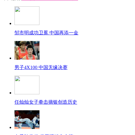
邹市明成功卫冕 中国再添一金
男子4X100 中国无缘决赛
任灿灿女子拳击摘银创造历史