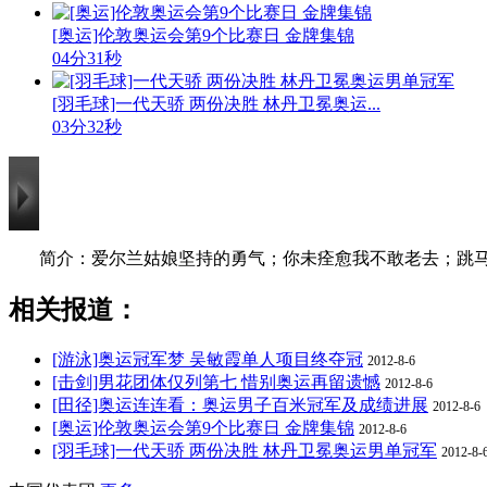
[奥运]伦敦奥运会第9个比赛日 金牌集锦
04分31秒
[羽毛球]一代天骄 两份决胜 林丹卫冕奥运...
03分32秒
简介：爱尔兰姑娘坚持的勇气；你未痊愈我不敢老去；跳
相关报道：
[游泳]奥运冠军梦 吴敏霞单人项目终夺冠
2012-8-6
[击剑]男花团体仅列第七 惜别奥运再留遗憾
2012-8-6
[田径]奥运连连看：奥运男子百米冠军及成绩进展
2012-8-6
[奥运]伦敦奥运会第9个比赛日 金牌集锦
2012-8-6
[羽毛球]一代天骄 两份决胜 林丹卫冕奥运男单冠军
2012-8-