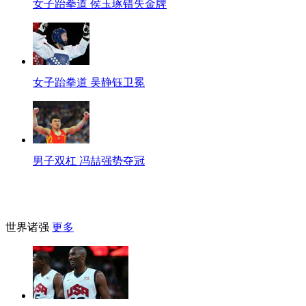
女子跆拳道 侯玉琢错失金牌
女子跆拳道 吴静钰卫冕
男子双杠 冯喆强势夺冠
世界诸强
更多