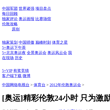
中国军团
世界诸强
项目盘点
每日回顾
独家评论
奥运画报
比赛场馆
伦敦攻略
原创
独家策划
中国骄傲
巅峰时刻
体育之星
5+奥运下午茶
5+北京奥运夜
全景奥运会
奥运风云会
我
在现场
历史
5+VIP
有奖竞猜
客户端下载
微博
中国网络电视台
>
体育台
>
2012年伦敦奥运会
>
[奥运]精彩伦敦24小时 只为激