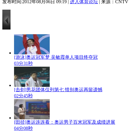
发布时间:2012年08月06日 09:19 |
进入体育论坛
| 来源：CNTV
[游泳]奥运冠军梦 吴敏霞单人项目终夺冠
03分31秒
[击剑]男花团体仅列第七 惜别奥运再留遗憾
02分45秒
[田径]奥运连连看：奥运男子百米冠军及成绩进展
04分08秒