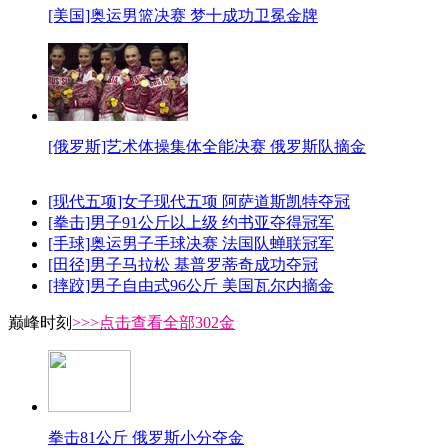
[美国]奥运男篮决赛 梦十成功卫冕金牌
[俄罗斯]艺术体操集体全能决赛 俄罗斯队摘金
[现代五项]女子现代五项 阿萨道斯凯特夺冠
[拳击]男子91公斤以上级 约书亚夺得冠军
[手球]奥运男子手球决赛 法国队蝉联冠军
[田径]男子马拉松 基普罗蒂奇成功夺冠
[摔跤]男子自由式96公斤 美国瓦尔内摘金
巅峰时刻
>>>点击查看全部302金
拳击81公斤 俄罗斯小分夺金