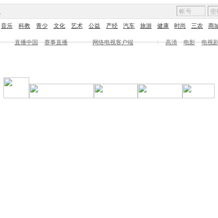
图
音乐
科教
青少
文化
艺术
公益
产经
汽车
旅游
健康
时尚
三农
商
直播中国
赛事直播
网络电视客户端
|
高清
电影
电视