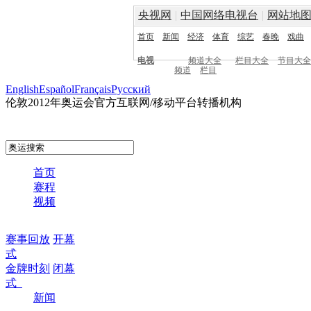
央视网
|
中国网络电视台
|
网站地
首页
新闻
经济
体育
综艺
春晚
戏曲
电视
频道大全
栏目大全
节目大全
频道
栏目
English
Español
Français
Pусский
伦敦2012年奥运会官方互联网/移动平台转播机构
首页
赛程
视频
赛事回放
开幕
式
金牌时刻
闭幕
式
新闻