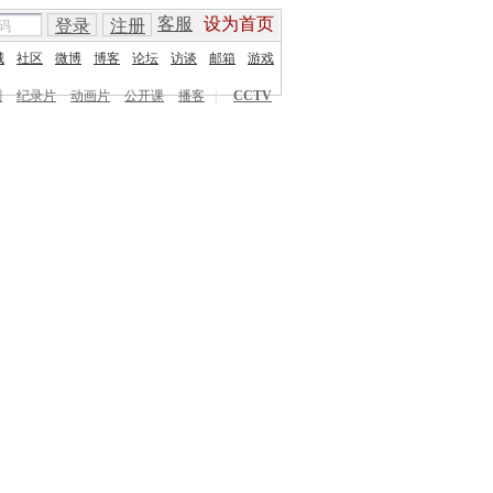
客服
设为首页
登录
注册
城
社区
微博
博客
论坛
访谈
邮箱
游戏
剧
纪录片
动画片
公开课
播客
|
CCTV