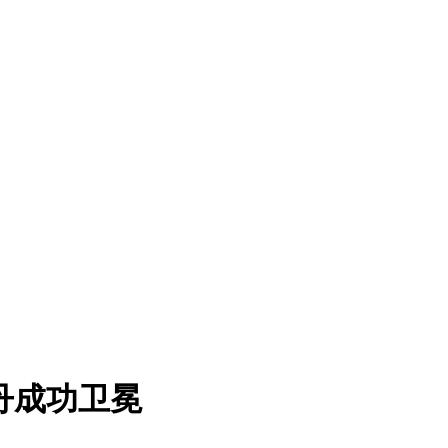
林丹成功卫冕