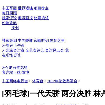
中国军团
世界诸强
项目盘点
每日回顾
独家评论
奥运画报
比赛场馆
伦敦攻略
原创
独家策划
中国骄傲
巅峰时刻
体育之星
5+奥运下午茶
5+北京奥运夜
全景奥运会
奥运风云会
我
在现场
历史
5+VIP
有奖竞猜
客户端下载
微博
中国网络电视台
>
体育台
>
2012年伦敦奥运会
>
[羽毛球]一代天骄 两分决胜 