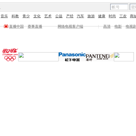
图
音乐
科教
青少
文化
艺术
公益
产经
汽车
旅游
健康
时尚
三农
商
直播中国
赛事直播
网络电视客户端
|
高清
电影
电视