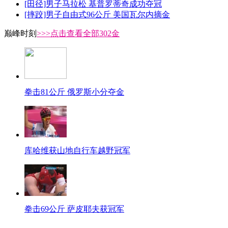
[田径]男子马拉松 基普罗蒂奇成功夺冠
[摔跤]男子自由式96公斤 美国瓦尔内摘金
巅峰时刻
>>>点击查看全部302金
拳击81公斤 俄罗斯小分夺金
库哈维获山地自行车越野冠军
拳击69公斤 萨皮耶夫获冠军