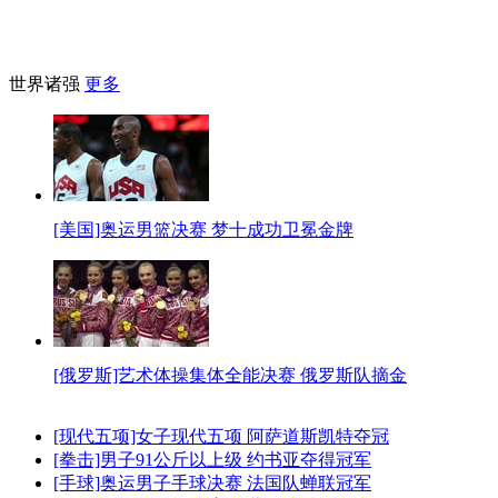
世界诸强
更多
[美国]奥运男篮决赛 梦十成功卫冕金牌
[俄罗斯]艺术体操集体全能决赛 俄罗斯队摘金
[现代五项]女子现代五项 阿萨道斯凯特夺冠
[拳击]男子91公斤以上级 约书亚夺得冠军
[手球]奥运男子手球决赛 法国队蝉联冠军