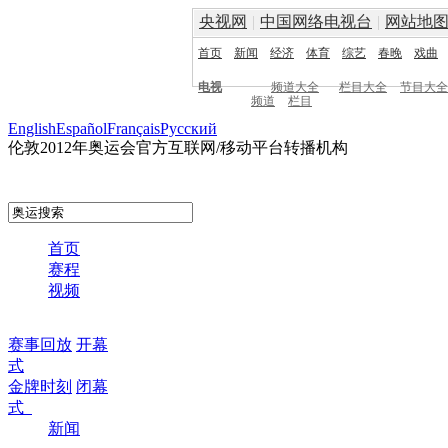
央视网
|
中国网络电视台
|
网站地
首页
新闻
经济
体育
综艺
春晚
戏曲
电视
频道大全
栏目大全
节目大全
频道
栏目
English
Español
Français
Pусский
伦敦2012年奥运会官方互联网/移动平台转播机构
首页
赛程
视频
赛事回放
开幕
式
金牌时刻
闭幕
式
新闻