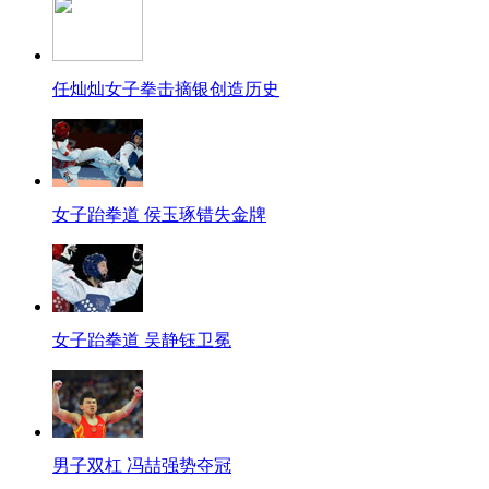
任灿灿女子拳击摘银创造历史
女子跆拳道 侯玉琢错失金牌
女子跆拳道 吴静钰卫冕
男子双杠 冯喆强势夺冠