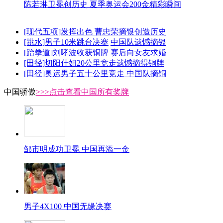
陈若琳卫冕创历史 夏季奥运会200金精彩瞬间
[现代五项]发挥出色 曹忠荣摘银创造历史
[跳水]男子10米跳台决赛
中国队遗憾摘银
[跆拳道]刘哮波收获铜牌 赛后向女友求婚
[田径]切阳什姐20公里竞走遗憾摘得铜牌
[田径]奥运男子五十公里竞走 中国队摘铜
中国骄傲
>>>点击查看中国所有奖牌
邹市明成功卫冕 中国再添一金
男子4X100 中国无缘决赛