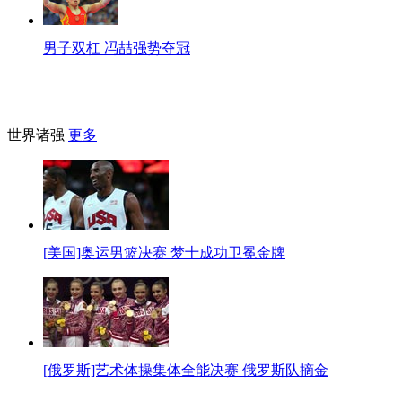
男子双杠 冯喆强势夺冠
世界诸强
更多
[美国]奥运男篮决赛 梦十成功卫冕金牌
[俄罗斯]艺术体操集体全能决赛 俄罗斯队摘金