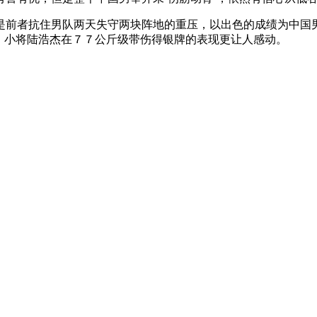
前者抗住男队两天失守两块阵地的重压，以出色的成绩为中国男
，小将陆浩杰在７７公斤级带伤得银牌的表现更让人感动。