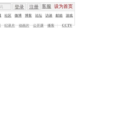
客服
设为首页
登录
注册
城
社区
微博
博客
论坛
访谈
邮箱
游戏
剧
纪录片
动画片
公开课
播客
|
CCTV