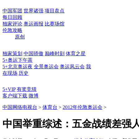
中国军团
世界诸强
项目盘点
每日回顾
独家评论
奥运画报
比赛场馆
伦敦攻略
原创
独家策划
中国骄傲
巅峰时刻
体育之星
5+奥运下午茶
5+北京奥运夜
全景奥运会
奥运风云会
我
在现场
历史
5+VIP
有奖竞猜
客户端下载
微博
中国网络电视台
>
体育台
>
2012年伦敦奥运会
>
中国举重综述：五金战绩差强人