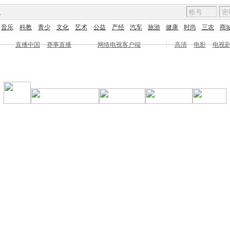
图
音乐
科教
青少
文化
艺术
公益
产经
汽车
旅游
健康
时尚
三农
商
直播中国
赛事直播
网络电视客户端
|
高清
电影
电视