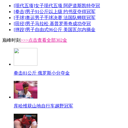
[现代五项]女子现代五项 阿萨道斯凯特夺冠
[拳击]男子91公斤以上级 约书亚夺得冠军
[手球]奥运男子手球决赛 法国队蝉联冠军
[田径]男子马拉松 基普罗蒂奇成功夺冠
[摔跤]男子自由式96公斤 美国瓦尔内摘金
巅峰时刻
>>>点击查看全部302金
拳击81公斤 俄罗斯小分夺金
库哈维获山地自行车越野冠军