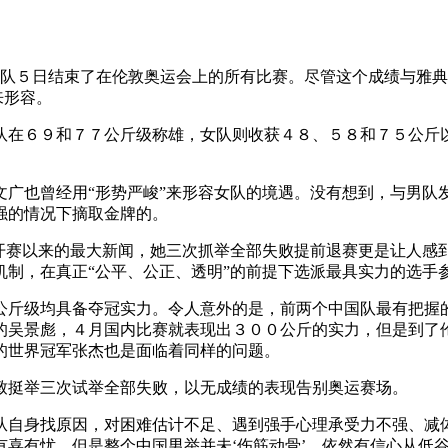
队５日结束了在伦敦奥运会上的所有比赛。尽管这个成绩与雅典
来形容。
在６９和７７公斤级称雄，女队则收获４８、５８和７５公斤
广也曾经用“形势严峻”来形容女队的境遇。没有想到，与男队
强的情况下摘取金牌的。
开赛以来的最大新闻，她三次抓举全部失败提前退赛更是让人感到
机制，在真正“公平、公正、透明”的前提下选派最具实力的选手
斤级均具备夺冠实力。令人意外的是，前两个中国队最有把握
的吴景彪，４月国内比赛就表现出３００公斤的实力，但是到了
的世界冠军张杰也是面临着同样的问题。
致挺举三次试举全部失败，以无成绩的表现告别奥运赛场。
自身找原因，对困难估计不足、遇到强手心理承受力不强、减体
喜有忧，但是整个中国男举并未‘伤筋动骨’，依然有信心从低谷