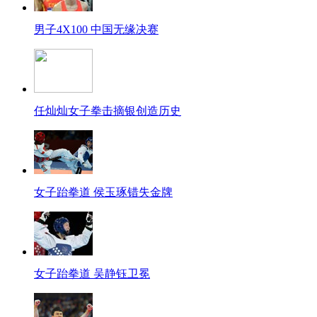
男子4X100 中国无缘决赛
任灿灿女子拳击摘银创造历史
女子跆拳道 侯玉琢错失金牌
女子跆拳道 吴静钰卫冕