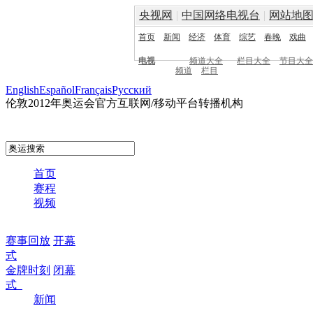
央视网
|
中国网络电视台
|
网站地
首页
新闻
经济
体育
综艺
春晚
戏曲
电视
频道大全
栏目大全
节目大全
频道
栏目
English
Español
Français
Pусский
伦敦2012年奥运会官方互联网/移动平台转播机构
首页
赛程
视频
赛事回放
开幕
式
金牌时刻
闭幕
式
新闻