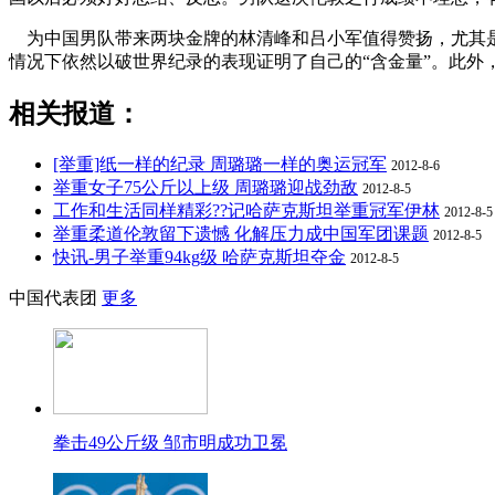
为中国男队带来两块金牌的林清峰和吕小军值得赞扬，尤其是
情况下依然以破世界纪录的表现证明了自己的“含金量”。此外
相关报道：
[举重]纸一样的纪录 周璐璐一样的奥运冠军
2012-8-6
举重女子75公斤以上级 周璐璐迎战劲敌
2012-8-5
工作和生活同样精彩??记哈萨克斯坦举重冠军伊林
2012-8-5
举重柔道伦敦留下遗憾 化解压力成中国军团课题
2012-8-5
快讯-男子举重94kg级 哈萨克斯坦夺金
2012-8-5
中国代表团
更多
拳击49公斤级 邹市明成功卫冕