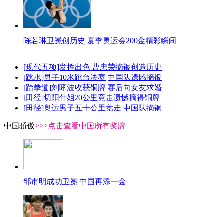
陈若琳卫冕创历史 夏季奥运会200金精彩瞬间
[现代五项]发挥出色 曹忠荣摘银创造历史
[跳水]男子10米跳台决赛
中国队遗憾摘银
[跆拳道]刘哮波收获铜牌 赛后向女友求婚
[田径]切阳什姐20公里竞走遗憾摘得铜牌
[田径]奥运男子五十公里竞走 中国队摘铜
中国骄傲
>>>点击查看中国所有奖牌
邹市明成功卫冕 中国再添一金