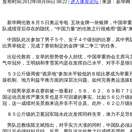
发布时间:2012年08月06日 08:22 |
进入体育论坛
| 来源：新华网
新华网伦敦８月５日奥运专电 五块金牌一块银牌，中国举重
队成绩背后存在的隐忧，“中国力量”的伦敦之行很难用“圆满”
中国队此次参加了男子５个、女子４个级别的比赛，其中男队
比男举稳定，完成了赛前制定的金牌“保二争三”的任务。
出征伦敦前，女举的形势曾令人担忧，中国举重协会主席马文
气夺冠外，王明娟和李雪英均是在发挥自己水平、对手不是很
５３公斤级周俊“诡异地”参加水平较低的Ｂ组比赛成为举重
拔机制、地方利益平衡方面的深层次问题。如何完善奥运选拔
中国男举原本在赛前被一致看好，５６、６２、６９和７７公
国运动员发挥严重失常也是不可回避的事实。比如５６公斤级
冠，这一成绩对吴景彪来说并非不可企及。此外，６２公斤级
８５公斤级的卫冕冠军陆永此次发挥同样失常，体力不足导
男队总教练陈文斌指出，对手实力大涨的同时，中国队必须从
国以后必须好好总结、反思。男队这次伦敦之行成绩不理想，有