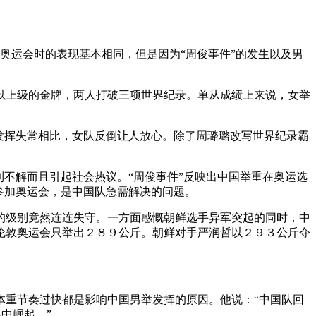
奥运会时的表现基本相同，但是因为“周俊事件”的发生以及男
以上级的金牌，两人打破三项世界纪录。单从成绩上来说，女举
发挥失常相比，女队反倒让人放心。除了周璐璐改写世界纪录霸
不解而且引起社会热议。“周俊事件”反映出中国举重在奥运选
参加奥运会，是中国队急需解决的问题。
的级别竟然连连失守。一方面感慨朝鲜选手异军突起的同时，中
伦敦奥运会只举出２８９公斤。朝鲜对手严润哲以２９３公斤夺
重节奏过快都是影响中国男举发挥的原因。他说：“中国队回
中崛起。”