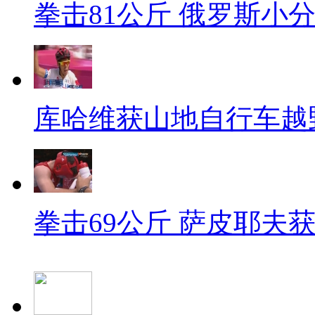
拳击81公斤 俄罗斯小
库哈维获山地自行车越
拳击69公斤 萨皮耶夫