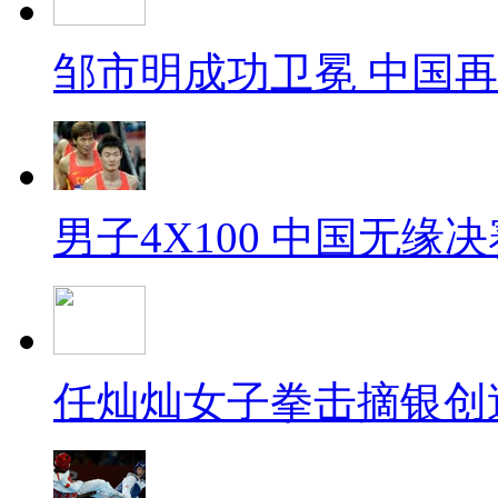
邹市明成功卫冕 中国
男子4X100 中国无缘决
任灿灿女子拳击摘银创