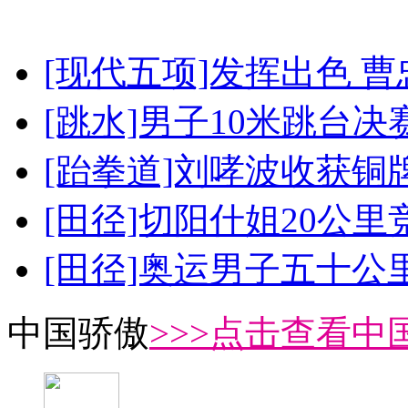
[现代五项]发挥出色 
[跳水]男子10米跳台决
[跆拳道]刘哮波收获铜
[田径]切阳什姐20公
[田径]奥运男子五十公
中国骄傲
>>>点击查看中