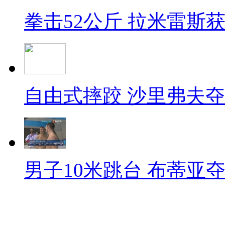
拳击52公斤 拉米雷斯
自由式摔跤 沙里弗夫
男子10米跳台 布蒂亚