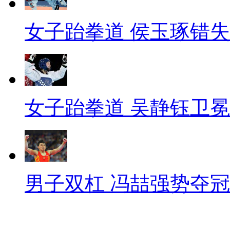
女子跆拳道 侯玉琢错
女子跆拳道 吴静钰卫冕
男子双杠 冯喆强势夺冠