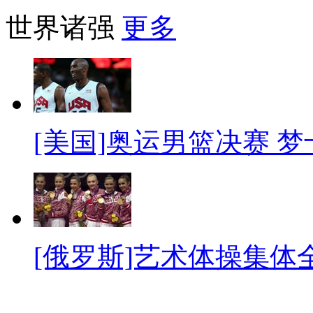
世界诸强
更多
[美国]奥运男篮决赛 
[俄罗斯]艺术体操集体