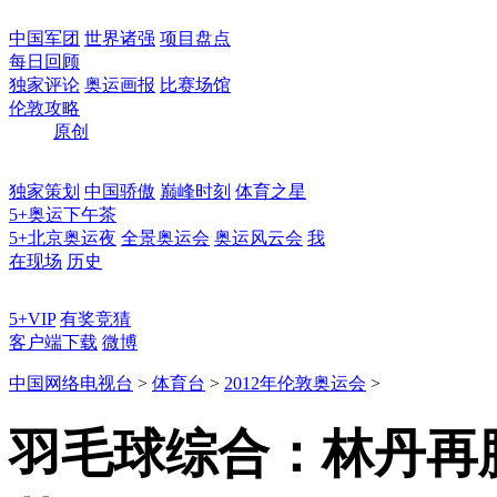
中国军团
世界诸强
项目盘点
每日回顾
独家评论
奥运画报
比赛场馆
伦敦攻略
原创
独家策划
中国骄傲
巅峰时刻
体育之星
5+奥运下午茶
5+北京奥运夜
全景奥运会
奥运风云会
我
在现场
历史
5+VIP
有奖竞猜
客户端下载
微博
中国网络电视台
>
体育台
>
2012年伦敦奥运会
>
羽毛球综合：林丹再胜