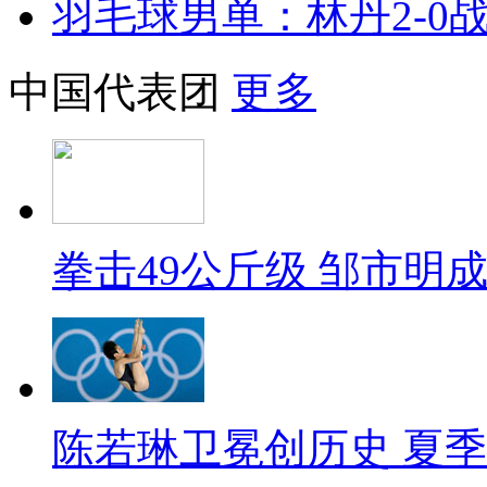
羽毛球男单：林丹2-0
中国代表团
更多
拳击49公斤级 邹市明
陈若琳卫冕创历史 夏季