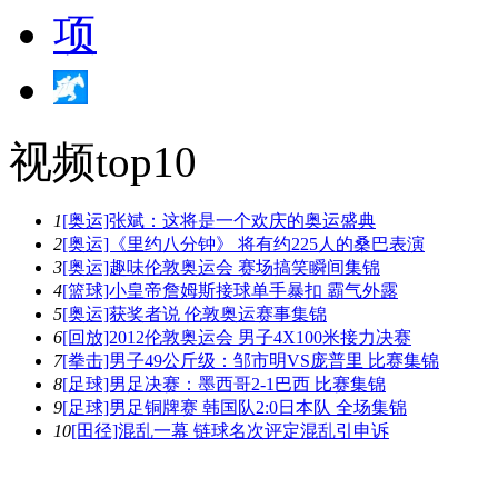
视频top10
1
[奥运]张斌：这将是一个欢庆的奥运盛典
2
[奥运]《里约八分钟》 将有约225人的桑巴表演
3
[奥运]趣味伦敦奥运会 赛场搞笑瞬间集锦
4
[篮球]小皇帝詹姆斯接球单手暴扣 霸气外露
5
[奥运]获奖者说 伦敦奥运赛事集锦
6
[回放]2012伦敦奥运会 男子4X100米接力决赛
7
[拳击]男子49公斤级：邹市明VS庞普里 比赛集锦
8
[足球]男足决赛：墨西哥2-1巴西 比赛集锦
9
[足球]男足铜牌赛 韩国队2:0日本队 全场集锦
10
[田径]混乱一幕 链球名次评定混乱引申诉