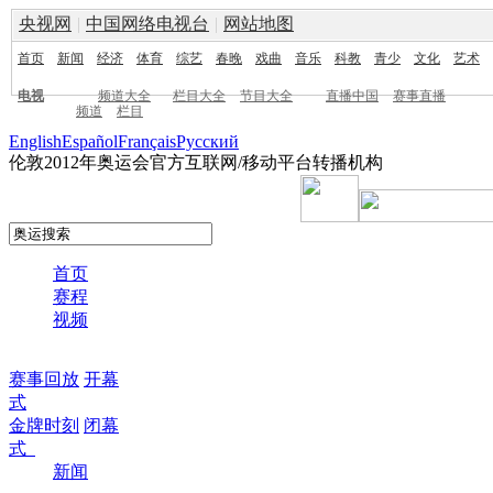
央视网
|
中国网络电视台
|
网站地图
首页
新闻
经济
体育
综艺
春晚
戏曲
音乐
科教
青少
文化
艺术
电视
频道大全
栏目大全
节目大全
直播中国
赛事直播
频道
栏目
English
Español
Français
Pусский
伦敦2012年奥运会官方互联网/移动平台转播机构
首页
赛程
视频
赛事回放
开幕
式
金牌时刻
闭幕
式
新闻