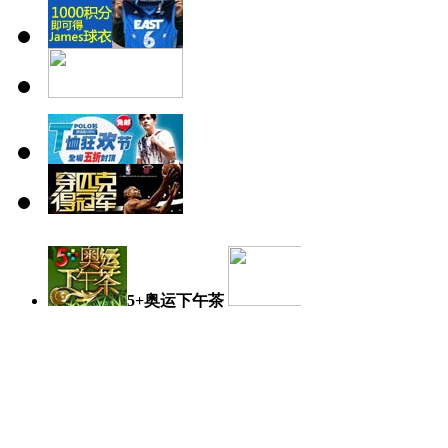
5+奥运下午茶
奥运日记