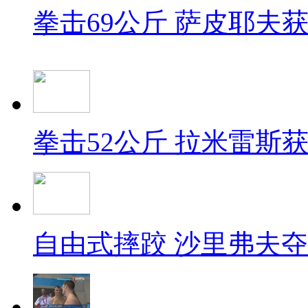
拳击69公斤 萨皮耶夫
拳击52公斤 拉米雷斯
自由式摔跤 沙里弗夫