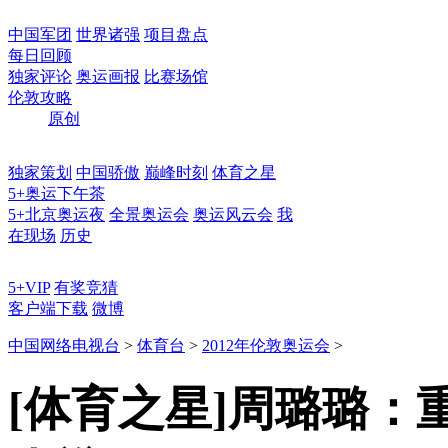
中国军团
世界诸强
项目盘点
每日回顾
独家评论
奥运画报
比赛场馆
伦敦攻略
原创
独家策划
中国骄傲
巅峰时刻
体育之星
5+奥运下午茶
5+北京奥运夜
全景奥运会
奥运风云会
我
在现场
历史
5+VIP
有奖竞猜
客户端下载
微博
中国网络电视台
>
体育台
>
2012年伦敦奥运会
>
[体育之星]周璐璐：