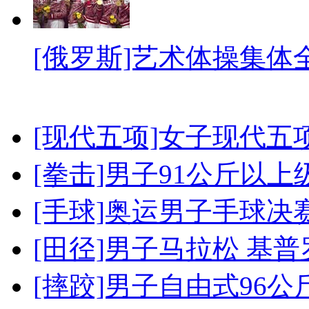
[俄罗斯]艺术体操集体
[现代五项]女子现代五
[拳击]男子91公斤以上
[手球]奥运男子手球决
[田径]男子马拉松 基
[摔跤]男子自由式96公