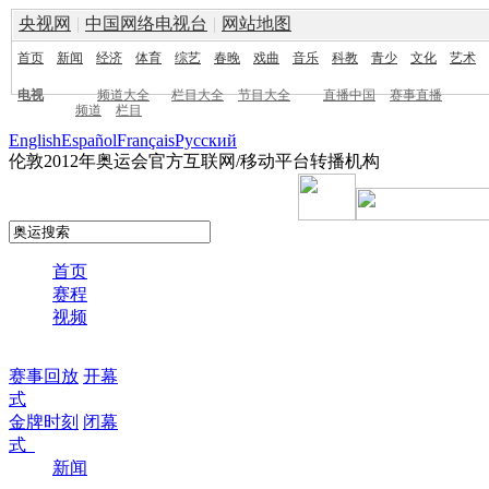
央视网
|
中国网络电视台
|
网站地图
首页
新闻
经济
体育
综艺
春晚
戏曲
音乐
科教
青少
文化
艺术
电视
频道大全
栏目大全
节目大全
直播中国
赛事直播
频道
栏目
English
Español
Français
Pусский
伦敦2012年奥运会官方互联网/移动平台转播机构
首页
赛程
视频
赛事回放
开幕
式
金牌时刻
闭幕
式
新闻