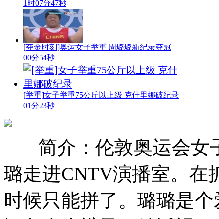
1时07分47秒
[夺金时刻]奥运女子举重 周璐璐新纪录夺冠
00分54秒
[举重]女子举重75公斤以上级 克什里娜破纪录
01分23秒
简介：伦敦奥运会女
璐走进CNTV演播室。在
时候只能拼了。璐璐是个