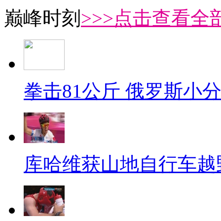
巅峰时刻
>>>点击查看全部
拳击81公斤 俄罗斯小
库哈维获山地自行车越