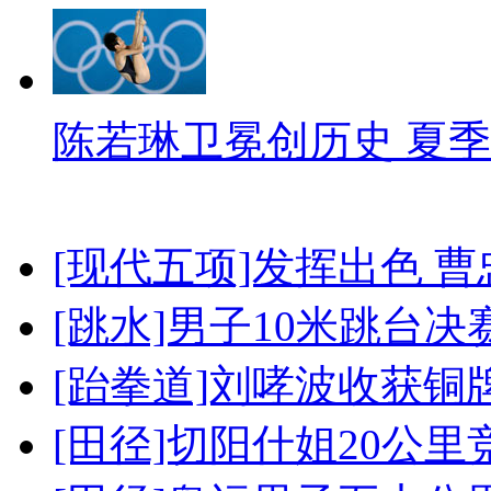
陈若琳卫冕创历史 夏季
[现代五项]发挥出色 
[跳水]男子10米跳台决
[跆拳道]刘哮波收获铜
[田径]切阳什姐20公