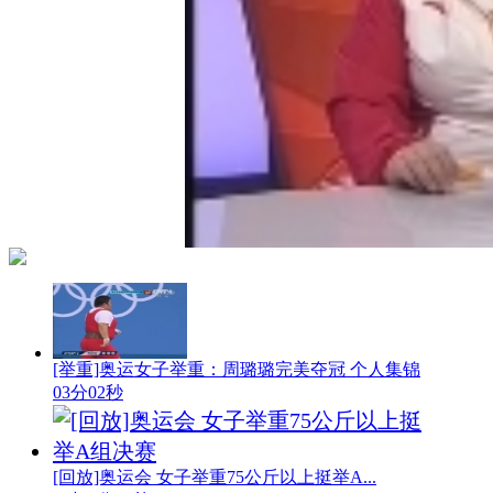
[举重]奥运女子举重：周璐璐完美夺冠 个人集锦
03分02秒
[回放]奥运会 女子举重75公斤以上挺举A...