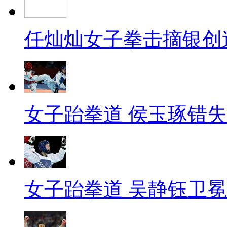
任灿灿女子拳击摘银创
女子跆拳道 侯玉琢错
女子跆拳道 吴静钰卫冕