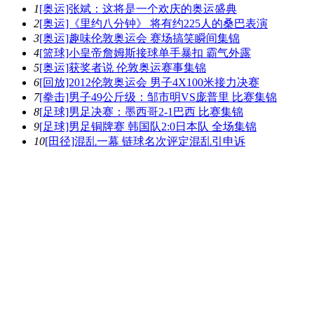
1
[奥运]张斌：这将是一个欢庆的奥运盛典
2
[奥运]《里约八分钟》 将有约225人的桑巴表演
3
[奥运]趣味伦敦奥运会 赛场搞笑瞬间集锦
4
[篮球]小皇帝詹姆斯接球单手暴扣 霸气外露
5
[奥运]获奖者说 伦敦奥运赛事集锦
6
[回放]2012伦敦奥运会 男子4X100米接力决赛
7
[拳击]男子49公斤级：邹市明VS庞普里 比赛集锦
8
[足球]男足决赛：墨西哥2-1巴西 比赛集锦
9
[足球]男足铜牌赛 韩国队2:0日本队 全场集锦
10
[田径]混乱一幕 链球名次评定混乱引申诉