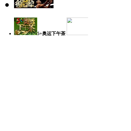
5+奥运下午茶
奥运日记