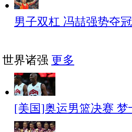
男子双杠 冯喆强势夺冠
世界诸强
更多
[美国]奥运男篮决赛 