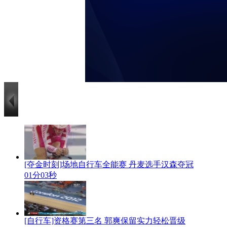
[夺金时刻]场地自行车全能赛 丹麦选手汉森夺冠
01分03秒
[自行车]资格赛第三名 郭爽保留实力轻松晋级