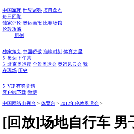
中国军团
世界诸强
项目盘点
每日回顾
独家评论
奥运画报
比赛场馆
伦敦攻略
原创
独家策划
中国骄傲
巅峰时刻
体育之星
5+奥运下午茶
5+北京奥运夜
全景奥运会
奥运风云会
我
在现场
历史
5+VIP
有奖竞猜
客户端下载
微博
中国网络电视台
>
体育台
>
2012年伦敦奥运会
>
[回放]场地自行车 