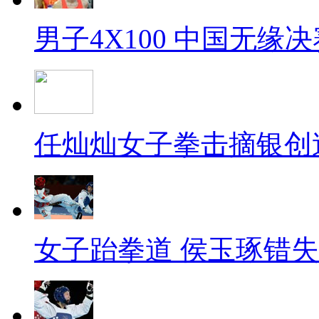
男子4X100 中国无缘决
任灿灿女子拳击摘银创
女子跆拳道 侯玉琢错