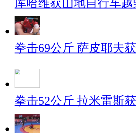
库哈维获山地自行车越
拳击69公斤 萨皮耶夫
拳击52公斤 拉米雷斯