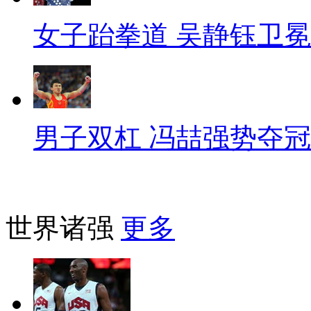
女子跆拳道 吴静钰卫冕
男子双杠 冯喆强势夺冠
世界诸强
更多