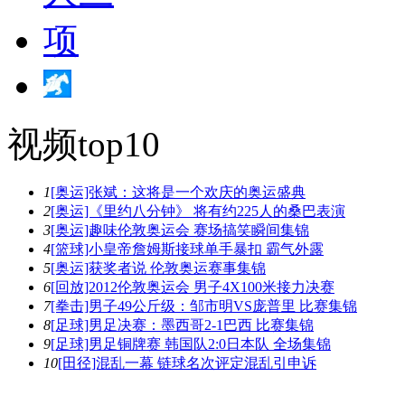
视频top10
1
[奥运]张斌：这将是一个欢庆的奥运盛典
2
[奥运]《里约八分钟》 将有约225人的桑巴表演
3
[奥运]趣味伦敦奥运会 赛场搞笑瞬间集锦
4
[篮球]小皇帝詹姆斯接球单手暴扣 霸气外露
5
[奥运]获奖者说 伦敦奥运赛事集锦
6
[回放]2012伦敦奥运会 男子4X100米接力决赛
7
[拳击]男子49公斤级：邹市明VS庞普里 比赛集锦
8
[足球]男足决赛：墨西哥2-1巴西 比赛集锦
9
[足球]男足铜牌赛 韩国队2:0日本队 全场集锦
10
[田径]混乱一幕 链球名次评定混乱引申诉