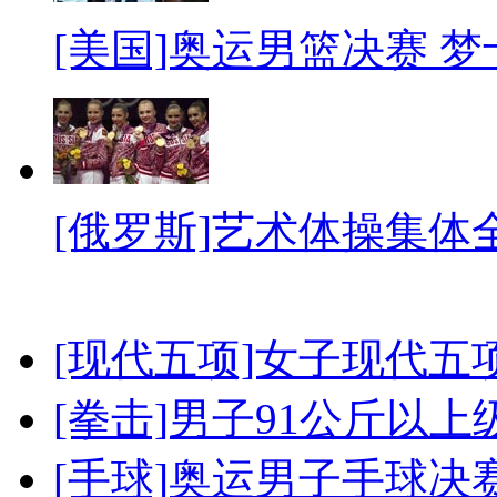
[美国]奥运男篮决赛 
[俄罗斯]艺术体操集体
[现代五项]女子现代五
[拳击]男子91公斤以上
[手球]奥运男子手球决