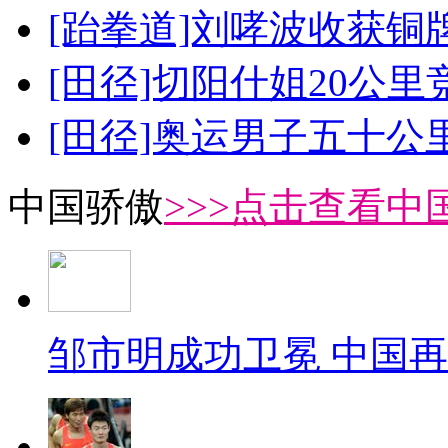
[跆拳道]刘哮波收获铜
[田径]切阳什姐20公
[田径]奥运男子五十公
中国骄傲
>>>点击查看中
邹市明成功卫冕 中国