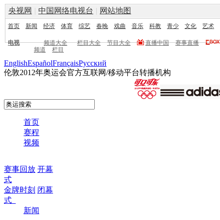
央视网
|
中国网络电视台
|
网站地图
首页
新闻
经济
体育
综艺
春晚
戏曲
音乐
科教
青少
文化
艺术
电视
频道大全
栏目大全
节目大全
直播中国
赛事直播
频道
栏目
English
Español
Français
Pусский
伦敦2012年奥运会官方互联网/移动平台转播机构
首页
赛程
视频
赛事回放
开幕
式
金牌时刻
闭幕
式
新闻