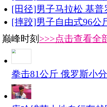
[田径]男子马拉松 基
[摔跤]男子自由式96公
巅峰时刻
>>>点击查看全部
拳击81公斤 俄罗斯小