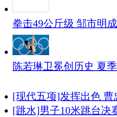
拳击49公斤级 邹市明
陈若琳卫冕创历史 夏季
[现代五项]发挥出色 
[跳水]男子10米跳台决