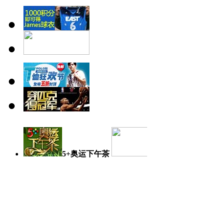
5+奥运下午茶
奥运日记