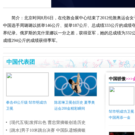
简介：北京时间8月6日，在伦敦会展中心结束了2012伦敦奥运会女
中国选手周璐璐以抓举146公斤、挺举187公斤、总成绩333公斤的成
界纪录。俄罗斯的克什里娜以一分之差，获得亚军，她的总成绩为332
成绩294公斤的成绩获得季军。
中国代表团
中国骄傲
>>
拳击49公斤级 邹市明成功
陈若琳卫冕创历史 夏季奥
卫冕
运会200金精彩瞬间
邹市明成功卫冕
中国再添一金
[现代五项]发挥出色 曹忠荣摘银创造历史
[跳水]男子10米跳台决赛
中国队遗憾摘银