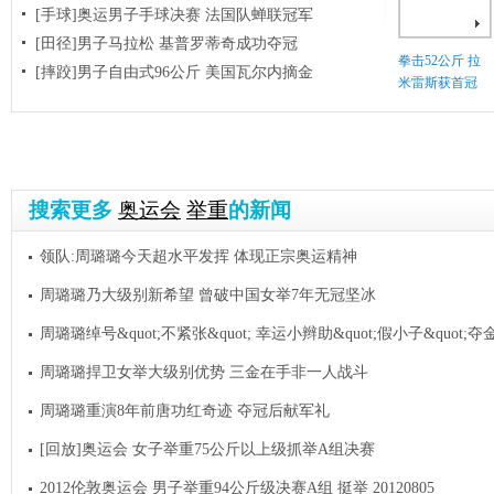
[手球]奥运男子手球决赛 法国队蝉联冠军
[田径]男子马拉松 基普罗蒂奇成功夺冠
拳击52公斤 拉
[摔跤]男子自由式96公斤 美国瓦尔内摘金
米雷斯获首冠
搜索更多
奥运会
举重
的新闻
领队:周璐璐今天超水平发挥 体现正宗奥运精神
周璐璐乃大级别新希望 曾破中国女举7年无冠坚冰
周璐璐绰号&quot;不紧张&quot; 幸运小辫助&quot;假小子&quot;夺
周璐璐捍卫女举大级别优势 三金在手非一人战斗
周璐璐重演8年前唐功红奇迹 夺冠后献军礼
[回放]奥运会 女子举重75公斤以上级抓举A组决赛
2012伦敦奥运会 男子举重94公斤级决赛A组 挺举 20120805