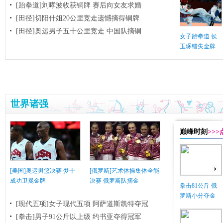
[跆拳道]刘哮波收获铜牌 赛后向女友求婚
[田径]切阳什姐20公里竞走遗憾摘得铜牌
[田径]奥运男子五十公里竞走 中国队摘铜
女子跆拳道 侯
玉琢错失金牌
世界诸强
巅峰时刻
>>
[美国]奥运男篮决赛 梦十
[俄罗斯]艺术体操集体全能
成功卫冕金牌
决赛 俄罗斯队摘金
拳击81公斤 俄
罗斯小分夺金
[现代五项]女子现代五项 阿萨道斯凯特夺冠
[拳击]男子91公斤以上级 约书亚夺得冠军