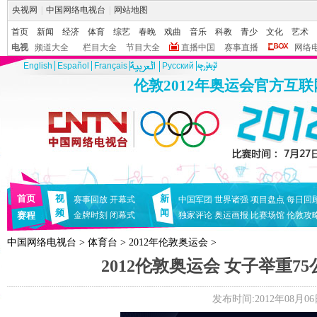
央视网
|
中国网络电视台
|
网站地图
首页
新闻
经济
体育
综艺
春晚
戏曲
音乐
科教
青少
文化
艺术
电视
频道大全
栏目大全
节目大全
直播中国
赛事直播
网络
English
Español
Français
Pусский
伦敦2012年奥运会官方互
首页
视
新
赛事回放
开幕式
中国军团
世界诸强
项目盘点
每日回
频
闻
赛程
金牌时刻
闭幕式
独家评论
奥运画报
比赛场馆
伦敦攻
中国网络电视台
>
体育台
>
2012年伦敦奥运会
>
2012伦敦奥运会 女子举重75
发布时间:2012年08月06日 