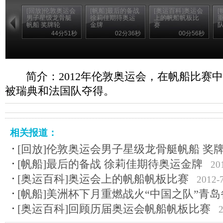
[回放]伦敦奥运会
[帆船]最后的备战
[奥运百科]奥运会
[
男子星级龙骨艇
徐莉佳期待奥运
上的帆船帆板比
帆船 奖牌轮
金牌
赛
44分51秒
02分36秒
00分56秒
简介：2012年伦敦奥运会，在帆船比赛
被瑞典和法国队夺得。
相关报道：
[回放]伦敦奥运会男子星级龙骨艇帆船 奖
[帆船]最后的备战 徐莉佳期待奥运金牌
20
[奥运百科]奥运会上的帆船帆板比赛
2012-
[帆船]美洲杯下月重燃战火“中国之队”青岛
[奥运百科]回顾历届奥运会帆船帆板比赛