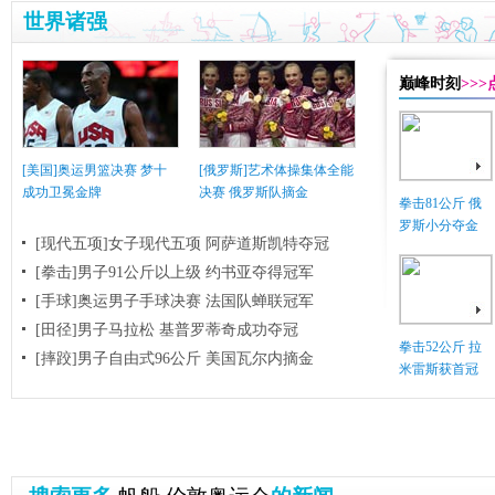
世界诸强
巅峰时刻
>>
[美国]奥运男篮决赛 梦十
[俄罗斯]艺术体操集体全能
成功卫冕金牌
决赛 俄罗斯队摘金
拳击81公斤 俄
罗斯小分夺金
[现代五项]女子现代五项 阿萨道斯凯特夺冠
[拳击]男子91公斤以上级 约书亚夺得冠军
[手球]奥运男子手球决赛 法国队蝉联冠军
[田径]男子马拉松 基普罗蒂奇成功夺冠
拳击52公斤 拉
[摔跤]男子自由式96公斤 美国瓦尔内摘金
米雷斯获首冠