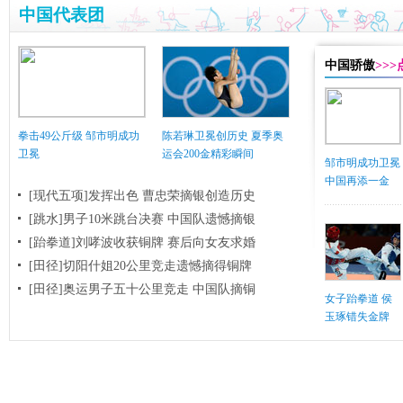
中国代表团
中国骄傲
>>
拳击49公斤级 邹市明成功
陈若琳卫冕创历史 夏季奥
卫冕
运会200金精彩瞬间
邹市明成功卫冕
中国再添一金
[现代五项]发挥出色 曹忠荣摘银创造历史
[跳水]男子10米跳台决赛
中国队遗憾摘银
[跆拳道]刘哮波收获铜牌 赛后向女友求婚
[田径]切阳什姐20公里竞走遗憾摘得铜牌
[田径]奥运男子五十公里竞走 中国队摘铜
女子跆拳道 侯
玉琢错失金牌