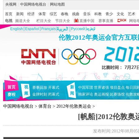
央视网
|
中国网络电视台
|
网站地图
首页
新闻
经济
体育
综艺
春晚
戏曲
音乐
科教
青少
文化
艺术
电视
频道大全
栏目大全
节目大全
直播中国
赛事直播
网络
English
Español
Français
Pусский
伦敦2012年奥运会官方互
首页
视
新
赛事回放
开幕式
中国军团
世界诸强
项目盘点
每日回
频
闻
赛程
金牌时刻
闭幕式
独家评论
奥运画报
比赛场馆
伦敦攻
中国网络电视台
>
体育台
>
2012年伦敦奥运会
>
[帆船]2012伦
发布时间:2012年08月05日 