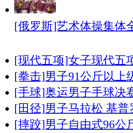
[俄罗斯]艺术体操集体
[现代五项]女子现代五
[拳击]男子91公斤以上
[手球]奥运男子手球决
[田径]男子马拉松 基
[摔跤]男子自由式96公