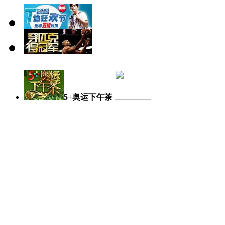
5+奥运下午茶
奥运日记