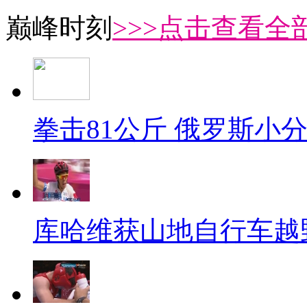
巅峰时刻
>>>点击查看全部
拳击81公斤 俄罗斯小
库哈维获山地自行车越