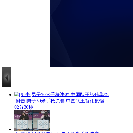
[射击]男子50米手枪决赛 中国队王智伟集锦
02分36秒