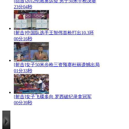
[回放]2012伦敦奥运会 男子50米手枪决赛
23分04秒
[射击]中国队选手王智伟首枪打出10.3环
00分16秒
[射击]女子50米步枪三资预赛杜丽遗憾出局
01分33秒
[射击]女子飞碟多向 罗西破纪录拿冠军
00分39秒