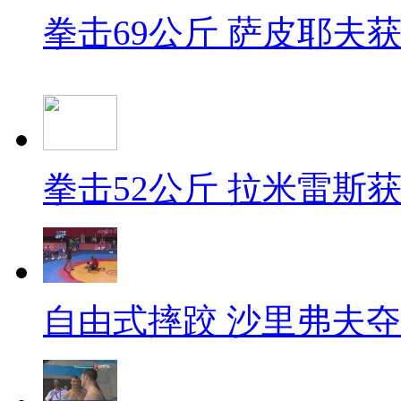
拳击69公斤 萨皮耶夫
拳击52公斤 拉米雷斯
自由式摔跤 沙里弗夫