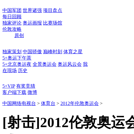
中国军团
世界诸强
项目盘点
每日回顾
独家评论
奥运画报
比赛场馆
伦敦攻略
原创
独家策划
中国骄傲
巅峰时刻
体育之星
5+奥运下午茶
5+北京奥运夜
全景奥运会
奥运风云会
我
在现场
历史
5+VIP
有奖竞猜
客户端下载
微博
中国网络电视台
>
体育台
>
2012年伦敦奥运会
>
[射击]2012伦敦奥