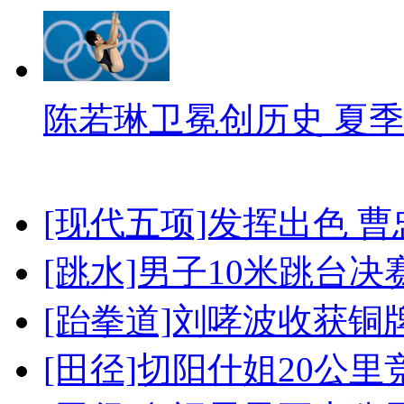
陈若琳卫冕创历史 夏季
[现代五项]发挥出色 
[跳水]男子10米跳台决
[跆拳道]刘哮波收获铜
[田径]切阳什姐20公