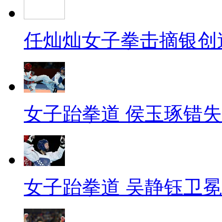
任灿灿女子拳击摘银创
女子跆拳道 侯玉琢错
女子跆拳道 吴静钰卫冕