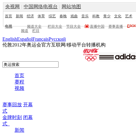
央视网
|
中国网络电视台
|
网站地图
首页
新闻
经济
体育
综艺
春晚
戏曲
音乐
科教
青少
文化
艺术
电视
频道大全
栏目大全
节目大全
直播中国
赛事直播
频道
栏目
English
Español
Français
Pусский
伦敦2012年奥运会官方互联网/移动平台转播机构
首页
赛程
视频
赛事回放
开幕
式
金牌时刻
闭幕
式
新闻