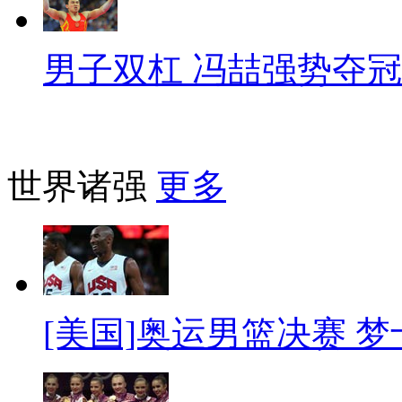
男子双杠 冯喆强势夺冠
世界诸强
更多
[美国]奥运男篮决赛 