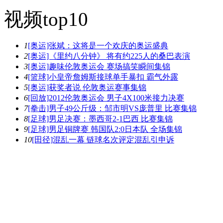
视频top10
1
[奥运]张斌：这将是一个欢庆的奥运盛典
2
[奥运]《里约八分钟》 将有约225人的桑巴表演
3
[奥运]趣味伦敦奥运会 赛场搞笑瞬间集锦
4
[篮球]小皇帝詹姆斯接球单手暴扣 霸气外露
5
[奥运]获奖者说 伦敦奥运赛事集锦
6
[回放]2012伦敦奥运会 男子4X100米接力决赛
7
[拳击]男子49公斤级：邹市明VS庞普里 比赛集锦
8
[足球]男足决赛：墨西哥2-1巴西 比赛集锦
9
[足球]男足铜牌赛 韩国队2:0日本队 全场集锦
10
[田径]混乱一幕 链球名次评定混乱引申诉