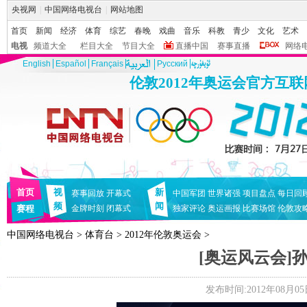
央视网
|
中国网络电视台
|
网站地图
首页
新闻
经济
体育
综艺
春晚
戏曲
音乐
科教
青少
文化
艺术
电视
频道大全
栏目大全
节目大全
直播中国
赛事直播
网络
English
Español
Français
Pусский
伦敦2012年奥运会官方互
首页
视
新
赛事回放
开幕式
中国军团
世界诸强
项目盘点
每日回
频
闻
赛程
金牌时刻
闭幕式
独家评论
奥运画报
比赛场馆
伦敦攻
中国网络电视台
>
体育台
>
2012年伦敦奥运会
>
[奥运风云会]
发布时间:2012年08月05日 