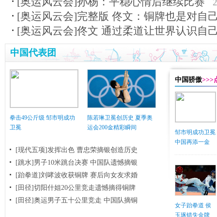
[奥运风云会]孙杨：平稳心情后继续比赛
2
[奥运风云会]完整版 佟文：铜牌也是对自
[奥运风云会]佟文 通过柔道让世界认识自
中国代表团
中国骄傲
>>
拳击49公斤级 邹市明成功
陈若琳卫冕创历史 夏季奥
卫冕
运会200金精彩瞬间
邹市明成功卫冕
中国再添一金
[现代五项]发挥出色 曹忠荣摘银创造历史
[跳水]男子10米跳台决赛
中国队遗憾摘银
[跆拳道]刘哮波收获铜牌 赛后向女友求婚
[田径]切阳什姐20公里竞走遗憾摘得铜牌
[田径]奥运男子五十公里竞走 中国队摘铜
女子跆拳道 侯
玉琢错失金牌