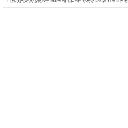
[视频]伦敦奥运会男子1500米自由泳决赛 孙杨夺得金牌 打破世界纪