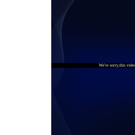
We're sorry,this vide