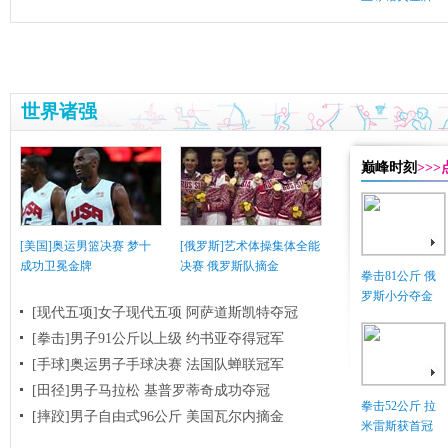
世界诸强
巅峰时刻
>>
[美国]奥运男篮决赛 梦十
[俄罗斯]艺术体操集体全能
成功卫冕金牌
决赛 俄罗斯队摘金
拳击81公斤 俄
罗斯小分夺金
[现代五项]女子现代五项 阿萨道斯凯特夺冠
[拳击]男子91公斤以上级 约书亚夺得冠军
[手球]奥运男子手球决赛 法国队蝉联冠军
[田径]男子马拉松 基普罗蒂奇成功夺冠
拳击52公斤 拉
[摔跤]男子自由式96公斤 美国瓦尔内摘金
米雷斯获首冠