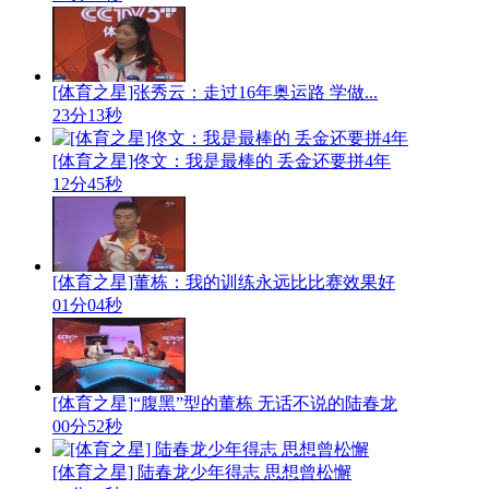
[体育之星]张秀云：走过16年奥运路 学做...
23分13秒
[体育之星]佟文：我是最棒的 丢金还要拼4年
12分45秒
[体育之星]董栋：我的训练永远比比赛效果好
01分04秒
[体育之星]“腹黑”型的董栋 无话不说的陆春龙
00分52秒
[体育之星] 陆春龙少年得志 思想曾松懈