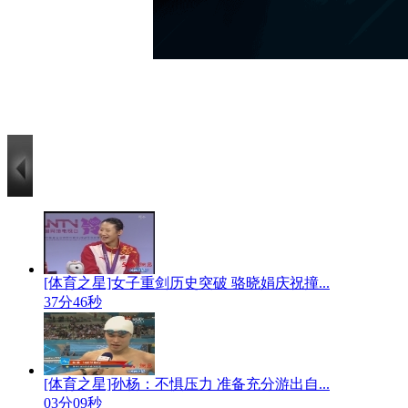
[体育之星]女子重剑历史突破 骆晓娟庆祝撞...
37分46秒
[体育之星]孙杨：不惧压力 准备充分游出自...
03分09秒