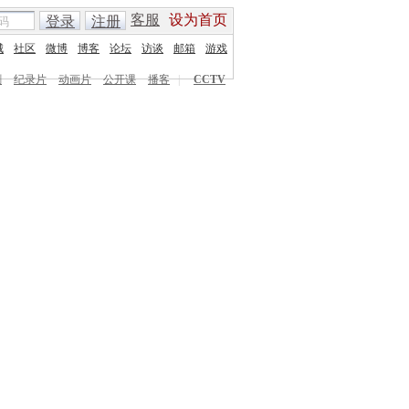
客服
设为首页
登录
注册
城
社区
微博
博客
论坛
访谈
邮箱
游戏
剧
纪录片
动画片
公开课
播客
|
CCTV