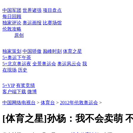
中国军团
世界诸强
项目盘点
每日回顾
独家评论
奥运画报
比赛场馆
伦敦攻略
原创
独家策划
中国骄傲
巅峰时刻
体育之星
5+奥运下午茶
5+北京奥运夜
全景奥运会
奥运风云会
我
在现场
历史
5+VIP
有奖竞猜
客户端下载
微博
中国网络电视台
>
体育台
>
2012年伦敦奥运会
>
[体育之星]孙杨：我不会卖萌 