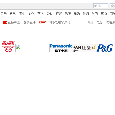
图
音乐
科教
青少
文化
艺术
公益
产经
汽车
旅游
健康
时尚
三农
商
直播中国
赛事直播
网络电视客户端
|
高清
电影
电视