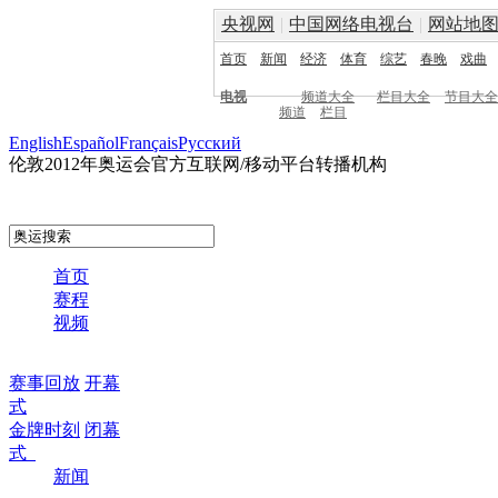
央视网
|
中国网络电视台
|
网站地
首页
新闻
经济
体育
综艺
春晚
戏曲
电视
频道大全
栏目大全
节目大全
频道
栏目
English
Español
Français
Pусский
伦敦2012年奥运会官方互联网/移动平台转播机构
首页
赛程
视频
赛事回放
开幕
式
金牌时刻
闭幕
式
新闻