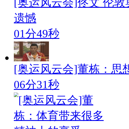
[奥运风云会]佟文 伦
遗憾
01分49秒
[奥运风云会]董栋：
06分31秒