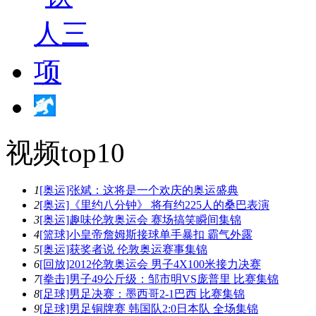
视频top10
1
[奥运]张斌：这将是一个欢庆的奥运盛典
2
[奥运]《里约八分钟》 将有约225人的桑巴表演
3
[奥运]趣味伦敦奥运会 赛场搞笑瞬间集锦
4
[篮球]小皇帝詹姆斯接球单手暴扣 霸气外露
5
[奥运]获奖者说 伦敦奥运赛事集锦
6
[回放]2012伦敦奥运会 男子4X100米接力决赛
7
[拳击]男子49公斤级：邹市明VS庞普里 比赛集锦
8
[足球]男足决赛：墨西哥2-1巴西 比赛集锦
9
[足球]男足铜牌赛 韩国队2:0日本队 全场集锦