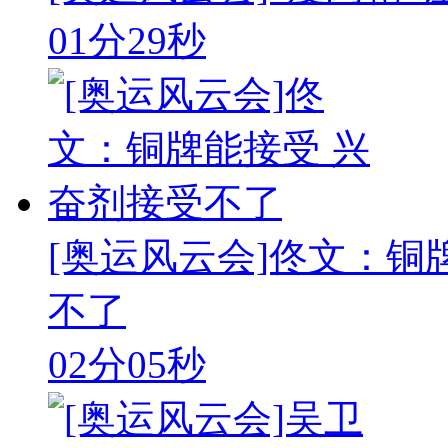
01分29秒
[奥运风云会]佟文：铜
不了
02分05秒