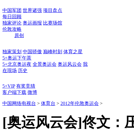
中国军团
世界诸强
项目盘点
每日回顾
独家评论
奥运画报
比赛场馆
伦敦攻略
原创
独家策划
中国骄傲
巅峰时刻
体育之星
5+奥运下午茶
5+北京奥运夜
全景奥运会
奥运风云会
我
在现场
历史
5+VIP
有奖竞猜
客户端下载
微博
中国网络电视台
>
体育台
>
2012年伦敦奥运会
>
[奥运风云会]佟文