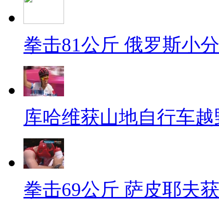
拳击81公斤 俄罗斯小
库哈维获山地自行车越
拳击69公斤 萨皮耶夫