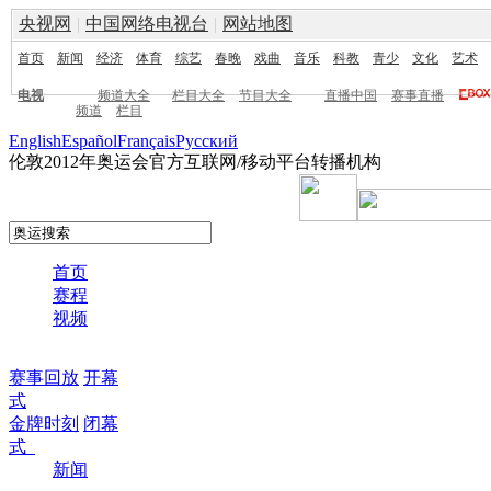
央视网
|
中国网络电视台
|
网站地图
首页
新闻
经济
体育
综艺
春晚
戏曲
音乐
科教
青少
文化
艺术
电视
频道大全
栏目大全
节目大全
直播中国
赛事直播
频道
栏目
English
Español
Français
Pусский
伦敦2012年奥运会官方互联网/移动平台转播机构
首页
赛程
视频
赛事回放
开幕
式
金牌时刻
闭幕
式
新闻