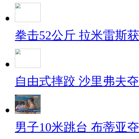
拳击52公斤 拉米雷斯
自由式摔跤 沙里弗夫
男子10米跳台 布蒂亚