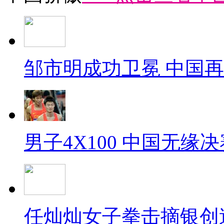
邹市明成功卫冕 中国
男子4X100 中国无缘决
任灿灿女子拳击摘银创