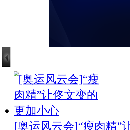
[奥运风云会]“瘦肉精