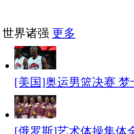
世界诸强
更多
[美国]奥运男篮决赛 
[俄罗斯]艺术体操集体