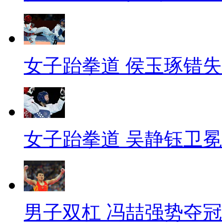
女子跆拳道 侯玉琢错
女子跆拳道 吴静钰卫冕
男子双杠 冯喆强势夺冠