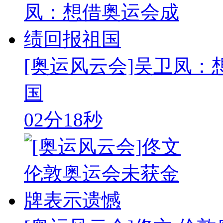
[奥运风云会]吴卫凤
国
02分18秒