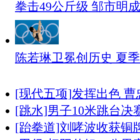
拳击49公斤级 邹市明
陈若琳卫冕创历史 夏季
[现代五项]发挥出色 
[跳水]男子10米跳台决
[跆拳道]刘哮波收获铜