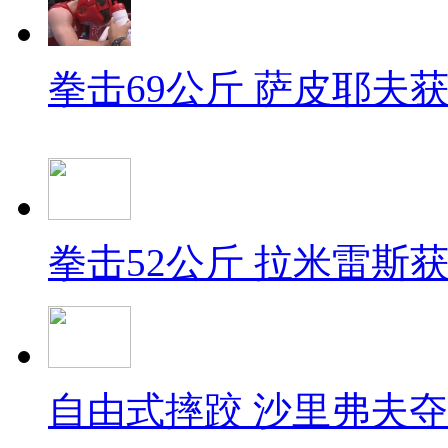
拳击69公斤 萨皮耶夫
拳击52公斤 拉米雷斯
自由式摔跤 沙里弗夫