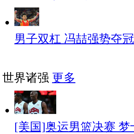
男子双杠 冯喆强势夺冠
世界诸强
更多
[美国]奥运男篮决赛 