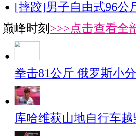
[摔跤]男子自由式96公
巅峰时刻
>>>点击查看全部
拳击81公斤 俄罗斯小
库哈维获山地自行车越