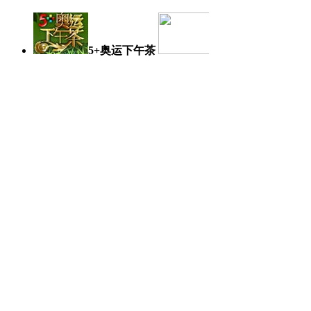
5+奥运下午茶
奥运日记