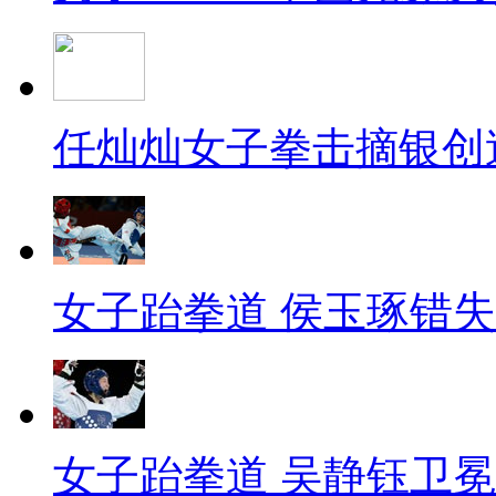
任灿灿女子拳击摘银创
女子跆拳道 侯玉琢错
女子跆拳道 吴静钰卫冕