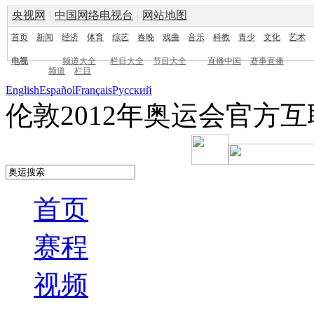
央视网
|
中国网络电视台
|
网站地图
首页
新闻
经济
体育
综艺
春晚
戏曲
音乐
科教
青少
文化
艺术
电视
频道大全
栏目大全
节目大全
直播中国
赛事直播
频道
栏目
English
Español
Français
Pусский
伦敦2012年奥运会官方
首页
赛程
视频