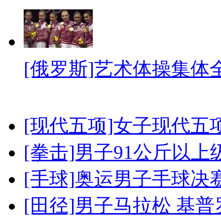
[俄罗斯]艺术体操集体
[现代五项]女子现代五
[拳击]男子91公斤以上
[手球]奥运男子手球决
[田径]男子马拉松 基