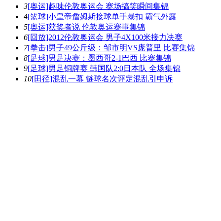
3
[奥运]趣味伦敦奥运会 赛场搞笑瞬间集锦
4
[篮球]小皇帝詹姆斯接球单手暴扣 霸气外露
5
[奥运]获奖者说 伦敦奥运赛事集锦
6
[回放]2012伦敦奥运会 男子4X100米接力决赛
7
[拳击]男子49公斤级：邹市明VS庞普里 比赛集锦
8
[足球]男足决赛：墨西哥2-1巴西 比赛集锦
9
[足球]男足铜牌赛 韩国队2:0日本队 全场集锦
10
[田径]混乱一幕 链球名次评定混乱引申诉