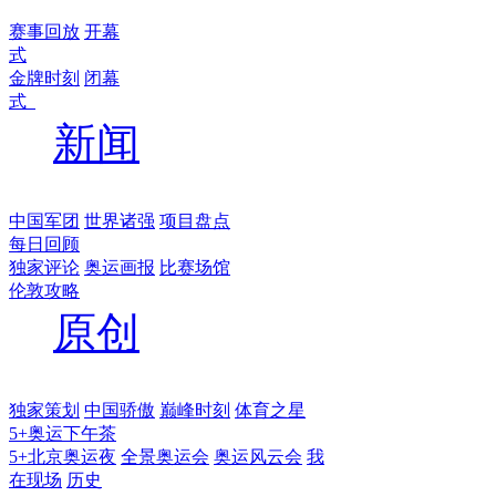
赛事回放
开幕
式
金牌时刻
闭幕
式
新闻
中国军团
世界诸强
项目盘点
每日回顾
独家评论
奥运画报
比赛场馆
伦敦攻略
原创
独家策划
中国骄傲
巅峰时刻
体育之星
5+奥运下午茶
5+北京奥运夜
全景奥运会
奥运风云会
我
在现场
历史