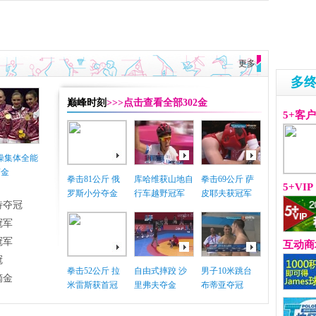
更多
多
巅峰时刻
>>>点击查看全部302金
5+客
体操集体全能
摘金
拳击81公斤 俄
库哈维获山地自
拳击69公斤 萨
5+VIP
罗斯小分夺金
行车越野冠军
皮耶夫获冠军
特夺冠
冠军
冠军
互动商
冠
拳击52公斤 拉
自由式摔跤 沙
男子10米跳台
摘金
米雷斯获首冠
里弗夫夺金
布蒂亚夺冠