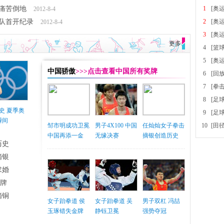
踢痛苦倒地
1
[奥
2012-8-4
哥队首开纪录
2
[奥
2012-8-4
3
[奥
更多
4
[篮
5
[奥
中国骄傲
>>>点击查看中国所有奖牌
6
[回
7
[拳
8
[足
史 夏季奥
9
[足
瞬间
邹市明成功卫冕
男子4X100 中国
任灿灿女子拳击
10
[田
中国再添一金
无缘决赛
摘银创造历史
历史
摘银
求婚
铜牌
摘铜
女子跆拳道 侯
女子跆拳道 吴
男子双杠 冯喆
玉琢错失金牌
静钰卫冕
强势夺冠