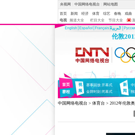
央视网
|
中国网络电视台
|
网站地图
首页
新闻
经济
体育
综艺
春晚
戏曲
电视
频道大全
栏目大全
节目大全
English
Español
Français
Pусск
伦敦20
首页
视
新
赛事回放
开幕式
中
频
闻
赛程
金牌时刻
闭幕式
独
中国网络电视台
>
体育台
>
2012年伦敦