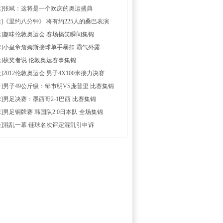
运]张斌：这将是一个欢庆的奥运盛典
运]《里约八分钟》 将有约225人的桑巴表演
运]趣味伦敦奥运会 赛场搞笑瞬间集锦
球]小皇帝詹姆斯接球单手暴扣 霸气外露
运]获奖者说 伦敦奥运赛事集锦
放]2012伦敦奥运会 男子4X100米接力决赛
击]男子49公斤级：邹市明VS庞普里 比赛集锦
球]男足决赛：墨西哥2-1巴西 比赛集锦
球]男足铜牌赛 韩国队2:0日本队 全场集锦
径]混乱一幕 链球名次评定混乱引申诉