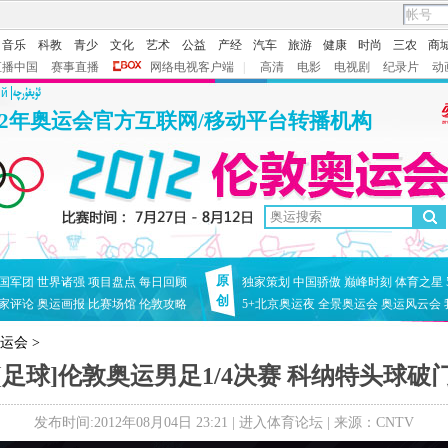
音乐
科教
青少
文化
艺术
公益
产经
汽车
旅游
健康
时尚
三农
商
直播中国
赛事直播
网络电视客户端
|
高清
电影
电视剧
纪录片
动
ий
12年奥运会官方互联网/移动平台转播机构
原
国军团
世界诸强
项目盘点
每日回顾
独家策划
中国骄傲
巅峰时刻
体育之星
创
家评论
奥运画报
比赛场馆
伦敦攻略
5+北京奥运夜
全景奥运会
奥运风云会
奥运会
>
[足球]伦敦奥运男足1/4决赛 科纳特头球破
发布时间:2012年08月04日 23:21 |
进入体育论坛
| 来源：CNTV