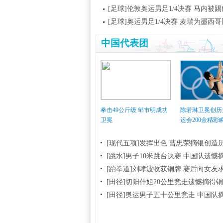
[足球]伦敦奥运男足1/4决赛 马内被
[足球]奥运男足1/4决赛 麦瑞为墨西
中国代表团
拳击49公斤级 邹市明成功
陈若琳卫冕创历
卫冕
运会200金精彩
[现代五项]发挥出色 曹忠荣摘银创造
[跳水]男子10米跳台决赛
中国队遗憾
[跆拳道]刘哮波收获铜牌 赛后向女友
[田径]切阳什姐20公里竞走遗憾摘得
[田径]奥运男子五十公里竞走 中国队