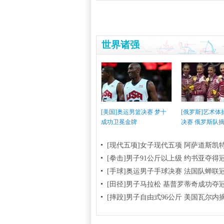
世界诸强
[美国]奥运男篮决赛 梦十
[俄罗斯]艺术
成功卫冕金牌
决赛 俄罗斯队
[现代五项]女子现代五项 阿萨道斯凯
[拳击]男子91公斤以上级 约书亚夺得
[手球]奥运男子手球决赛 法国队蝉联
[田径]男子马拉松 基普罗蒂奇成功夺
[摔跤]男子自由式96公斤 美国瓦尔内