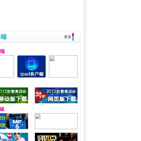
终端
更多
户端
城