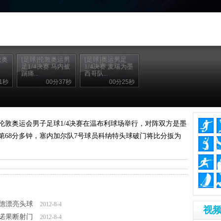
敦奥
[足球]伦敦奥运男
[足球]奥运男足
足1/4决赛 马内被
1/4决赛 麦瑞为墨
踢痛...
西哥队...
1秒
00分37秒
00分25秒
012伦敦奥运会男子足球1/4决赛在温布利球场举行，对阵双方是墨
第68分多钟，塞内加尔队7号球员科纳特头球破门将比分扳为
巴尔德漂亮头球
2012-8-4
视频
阿基诺果断射门
2012-8-4