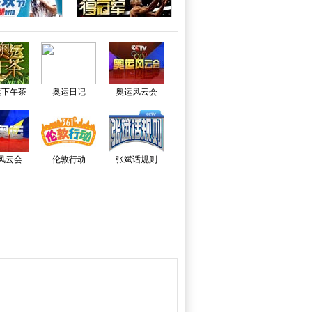
运下午茶
奥运日记
奥运风云会
风云会
伦敦行动
张斌话规则