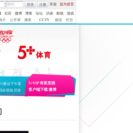
客服
设为首页
登录
注册
城
社区
微博
博客
论坛
访谈
邮箱
游戏
画片
公开课
播客
|
CCTV
频道
栏目
5+VIP
有奖竞猜
5+奥运下午茶
客户端下载
微博
我在现场
历史
门