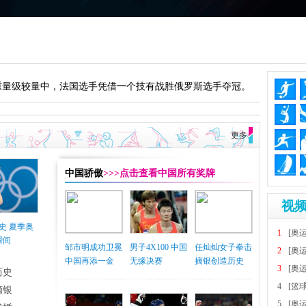
的重量级较量中，法国选手凭借一个技有战胜俄罗斯选手夺冠。
更多
中国骄傲
>>>点击查看中国所有奖牌
视频
史 夏季奥
1
[奥
瞬间
邹市明成功卫冕
男子4X100 中国
任灿灿女子拳击
2
[奥
中国再添一金
无缘决赛
摘银创造历史
3
[奥
历史
4
[篮
摘银
5
[奥