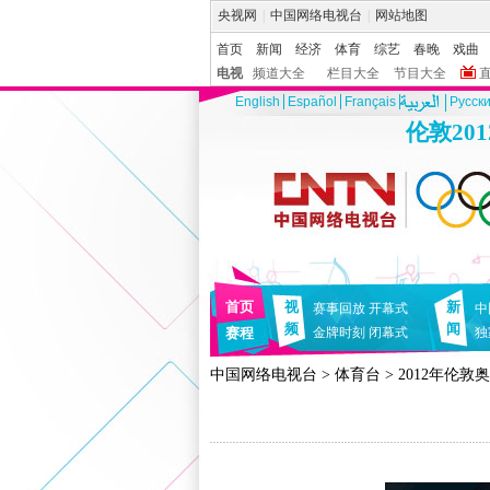
央视网
|
中国网络电视台
|
网站地图
首页
新闻
经济
体育
综艺
春晚
戏曲
电视
频道大全
栏目大全
节目大全
English
Español
Français
Pусск
伦敦20
首页
视
新
赛事回放
开幕式
中
频
闻
赛程
金牌时刻
闭幕式
独
中国网络电视台
>
体育台
>
2012年伦敦