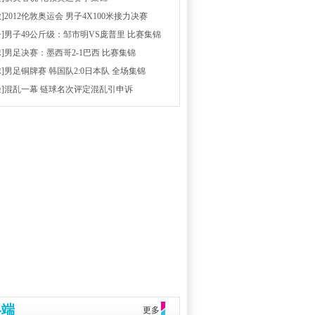
放]2012伦敦奥运会 男子4X100米接力决赛
击]男子49公斤级：邹市明VS庞普里 比赛集锦
球]男足决赛：墨西哥2-1巴西 比赛集锦
球]男足铜牌赛 韩国队2:0日本队 全场集锦
径]混乱一幕 链球名次评定混乱引申诉
终端
更多