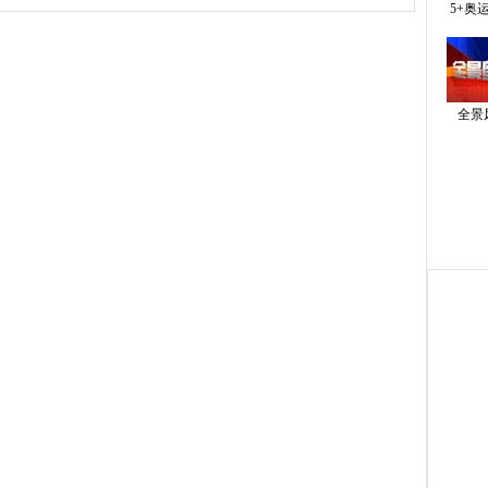
5+奥
全景