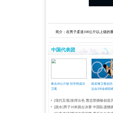
简介：在男子柔道100公斤以上级
中国代表团
拳击49公斤级 邹市明成功
陈若琳卫冕创历
卫冕
运会200金精彩
[现代五项]发挥出色 曹忠荣摘银创造
[跳水]男子10米跳台决赛
中国队遗憾