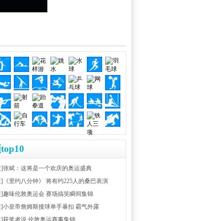
top10
运]张斌：这将是一个欢庆的奥运盛典
运]《里约八分钟》 将有约225人的桑巴表演
运]趣味伦敦奥运会 赛场搞笑瞬间集锦
球]小皇帝詹姆斯接球单手暴扣 霸气外露
运]获奖者说 伦敦奥运赛事集锦