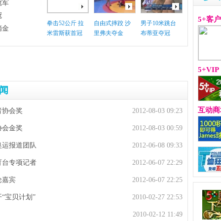
冠军
冠
5+客
拳击52公斤 拉
自由式摔跤 沙
男子10米跳台
摘金
米雷斯获首冠
里弗夫夺金
布蒂亚夺冠
5+VIP
闻
互动商
者协会奖
2012-08-03 09:23
协会金奖
2012-08-03 00:59
奥运报道团队
2012-06-08 09:33
育台专项记者
2012-06-07 22:29
论嘉宾
2012-06-07 22:25
“宝贝计划”
2010-02-27 22:53
2010-02-12 11:49