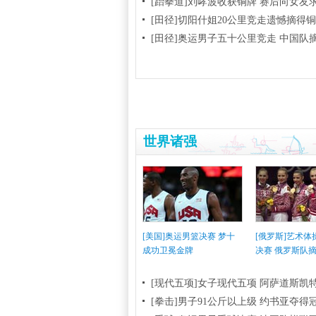
[跆拳道]刘哮波收获铜牌 赛后向女友
[田径]切阳什姐20公里竞走遗憾摘得
[田径]奥运男子五十公里竞走 中国队
世界诸强
[美国]奥运男篮决赛 梦十
[俄罗斯]艺术
成功卫冕金牌
决赛 俄罗斯队
[现代五项]女子现代五项 阿萨道斯凯
[拳击]男子91公斤以上级 约书亚夺得