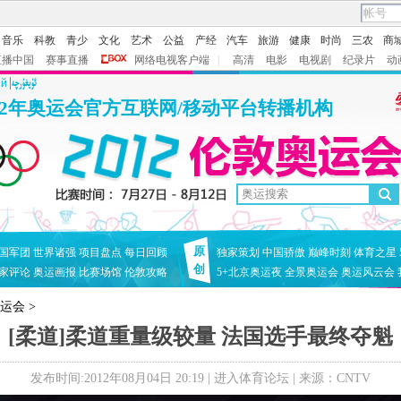
音乐
科教
青少
文化
艺术
公益
产经
汽车
旅游
健康
时尚
三农
商
直播中国
赛事直播
网络电视客户端
|
高清
电影
电视剧
纪录片
动
ий
12年奥运会官方互联网/移动平台转播机构
原
国军团
世界诸强
项目盘点
每日回顾
独家策划
中国骄傲
巅峰时刻
体育之星
创
家评论
奥运画报
比赛场馆
伦敦攻略
5+北京奥运夜
全景奥运会
奥运风云会
奥运会
>
[柔道]柔道重量级较量 法国选手最终夺魁
发布时间:2012年08月04日 20:19 |
进入体育论坛
| 来源：CNTV