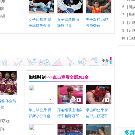
求婚
6
[回
铜牌
7
[拳
摘铜
女子跆拳道 侯
女子跆拳道 吴
男子双杠 冯喆
8
[足
玉琢错失金牌
静钰卫冕
强势夺冠
9
[足
10
[田
更多
巅峰时刻
>>>点击查看全部302金
体操集体全能
摘金
拳击81公斤 俄
库哈维获山地自
拳击69公斤 萨
罗斯小分夺金
行车越野冠军
皮耶夫获冠军
特夺冠
冠军
多