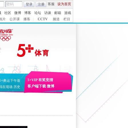
客服
设为首页
登录
注册
城
社区
微博
博客
论坛
访谈
邮箱
游戏
画片
公开课
播客
|
CCTV
频道
栏目
5+VIP
有奖竞猜
5+奥运下午茶
客户端下载
微博
我在现场
历史