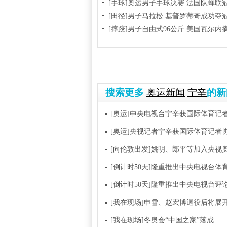
[手球]奥运男子手球决赛 法国队蝉联
[田径]男子马拉松 基普罗蒂奇成功夺
[摔跤]男子自由式96公斤 美国瓦尔内
搜索更多
奥运新闻
宁辛
的新
[奥运]中央电视台宁辛获国际体育记
[奥运]央视记者宁辛获国际体育记者
[向伦敦出发]姚明、郎平等加入央视
[倒计时50天]隆重推出中央电视台体
[倒计时50天]隆重推出中央电视台评
[我在现场]申雪、赵宏博退役后将展开
[我在现场]冬奥会“中国之家”落成