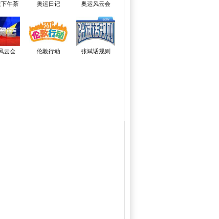
运下午茶
奥运日记
奥运风云会
风云会
伦敦行动
张斌话规则