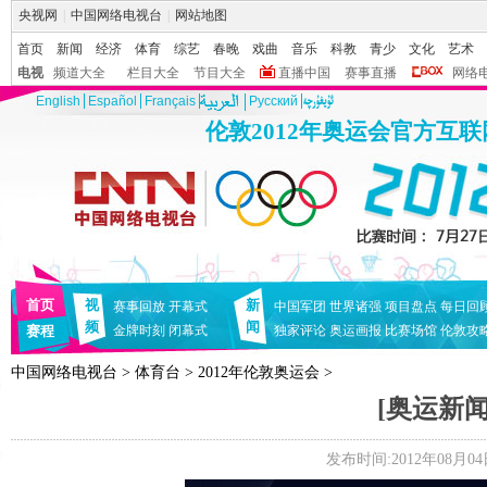
央视网
|
中国网络电视台
|
网站地图
首页
新闻
经济
体育
综艺
春晚
戏曲
音乐
科教
青少
文化
艺术
电视
频道大全
栏目大全
节目大全
直播中国
赛事直播
网络
English
Español
Français
Pусский
伦敦2012年奥运会官方互
首页
视
新
赛事回放
开幕式
中国军团
世界诸强
项目盘点
每日回
频
闻
赛程
金牌时刻
闭幕式
独家评论
奥运画报
比赛场馆
伦敦攻
中国网络电视台
>
体育台
>
2012年伦敦奥运会
>
[奥运新闻]
发布时间:2012年08月04日 