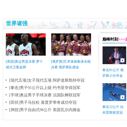
世界诸强
巅峰时刻
>>
[美国]奥运男篮决赛 梦十
[俄罗斯]艺术体操集体全能
成功卫冕金牌
决赛 俄罗斯队摘金
拳击81公斤 俄
罗斯小分夺金
[现代五项]女子现代五项 阿萨道斯凯特夺冠
[拳击]男子91公斤以上级 约书亚夺得冠军
[手球]奥运男子手球决赛 法国队蝉联冠军
[田径]男子马拉松 基普罗蒂奇成功夺冠
拳击52公斤 拉
[摔跤]男子自由式96公斤 美国瓦尔内摘金
米雷斯获首冠