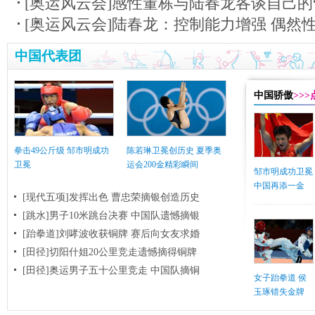
[奥运风云会]感性董栋与陆春龙各谈自己的“
[奥运风云会]陆春龙：控制能力增强 偶然
中国代表团
中国骄傲
>>
拳击49公斤级 邹市明成功
陈若琳卫冕创历史 夏季奥
卫冕
运会200金精彩瞬间
邹市明成功卫冕
中国再添一金
[现代五项]发挥出色 曹忠荣摘银创造历史
[跳水]男子10米跳台决赛
中国队遗憾摘银
[跆拳道]刘哮波收获铜牌 赛后向女友求婚
[田径]切阳什姐20公里竞走遗憾摘得铜牌
[田径]奥运男子五十公里竞走 中国队摘铜
女子跆拳道 侯
玉琢错失金牌