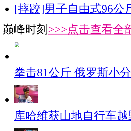
[摔跤]男子自由式96公
巅峰时刻
>>>点击查看全部
拳击81公斤 俄罗斯小
库哈维获山地自行车越