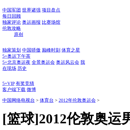
中国军团
世界诸强
项目盘点
每日回顾
独家评论
奥运画报
比赛场馆
伦敦攻略
原创
独家策划
中国骄傲
巅峰时刻
体育之星
5+奥运下午茶
5+北京奥运夜
全景奥运会
奥运风云会
我
在现场
历史
5+VIP
有奖竞猜
客户端下载
微博
中国网络电视台
>
体育台
>
2012年伦敦奥运会
>
[篮球]2012伦敦奥