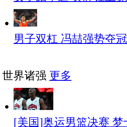
男子双杠 冯喆强势夺冠
世界诸强
更多
[美国]奥运男篮决赛 