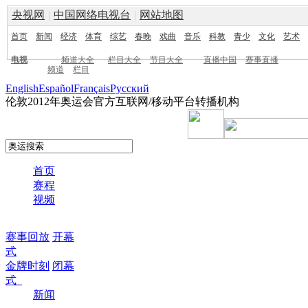
央视网
|
中国网络电视台
|
网站地图
首页
新闻
经济
体育
综艺
春晚
戏曲
音乐
科教
青少
文化
艺术
电视
频道大全
栏目大全
节目大全
直播中国
赛事直播
频道
栏目
English
Español
Français
Pусский
伦敦2012年奥运会官方互联网/移动平台转播机构
首页
赛程
视频
赛事回放
开幕
式
金牌时刻
闭幕
式
新闻