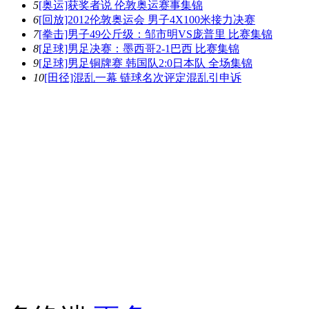
5
[奥运]获奖者说 伦敦奥运赛事集锦
6
[回放]2012伦敦奥运会 男子4X100米接力决赛
7
[拳击]男子49公斤级：邹市明VS庞普里 比赛集锦
8
[足球]男足决赛：墨西哥2-1巴西 比赛集锦
9
[足球]男足铜牌赛 韩国队2:0日本队 全场集锦
10
[田径]混乱一幕 链球名次评定混乱引申诉