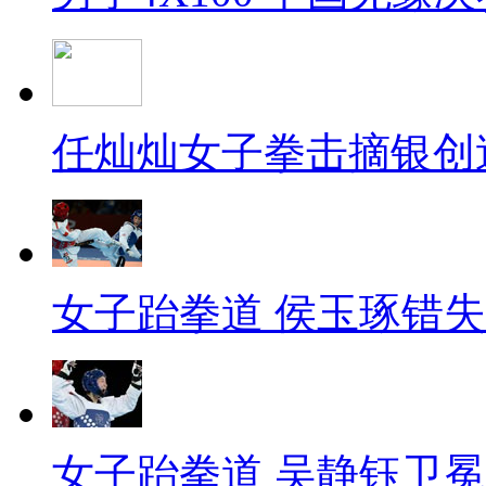
任灿灿女子拳击摘银创
女子跆拳道 侯玉琢错
女子跆拳道 吴静钰卫冕