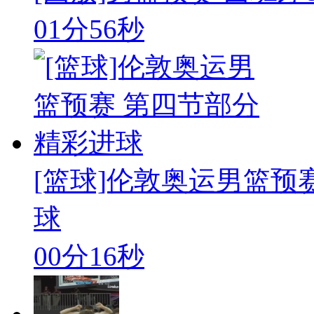
01分56秒
[篮球]伦敦奥运男篮预
球
00分16秒