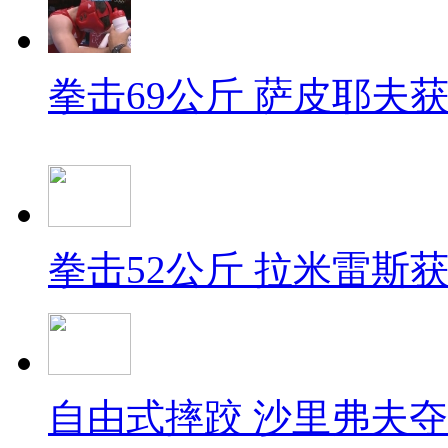
拳击69公斤 萨皮耶夫
拳击52公斤 拉米雷斯
自由式摔跤 沙里弗夫