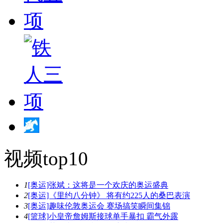
视频top10
1
[奥运]张斌：这将是一个欢庆的奥运盛典
2
[奥运]《里约八分钟》 将有约225人的桑巴表演
3
[奥运]趣味伦敦奥运会 赛场搞笑瞬间集锦
4
[篮球]小皇帝詹姆斯接球单手暴扣 霸气外露