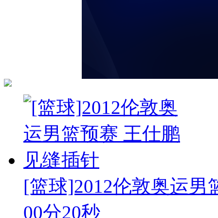
[篮球]2012伦敦奥运男
00分20秒