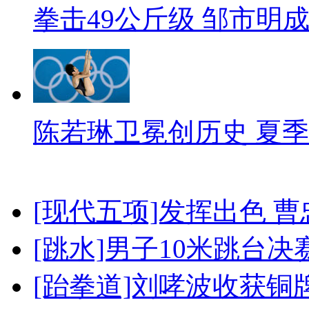
拳击49公斤级 邹市明
陈若琳卫冕创历史 夏季
[现代五项]发挥出色 
[跳水]男子10米跳台决
[跆拳道]刘哮波收获铜