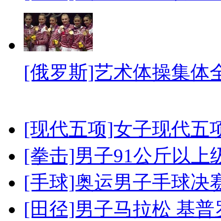
[俄罗斯]艺术体操集体
[现代五项]女子现代五
[拳击]男子91公斤以上
[手球]奥运男子手球决
[田径]男子马拉松 基