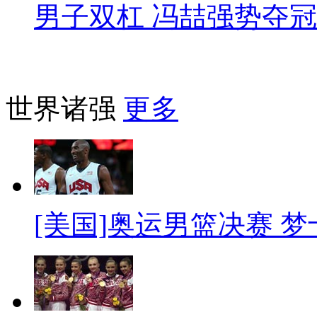
男子双杠 冯喆强势夺冠
世界诸强
更多
[美国]奥运男篮决赛 