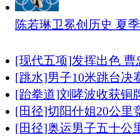
陈若琳卫冕创历史 夏季
[现代五项]发挥出色 
[跳水]男子10米跳台决
[跆拳道]刘哮波收获铜
[田径]切阳什姐20公
[田径]奥运男子五十公