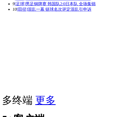
9
[足球]男足铜牌赛 韩国队2:0日本队 全场集锦
10
[田径]混乱一幕 链球名次评定混乱引申诉
多终端
更多