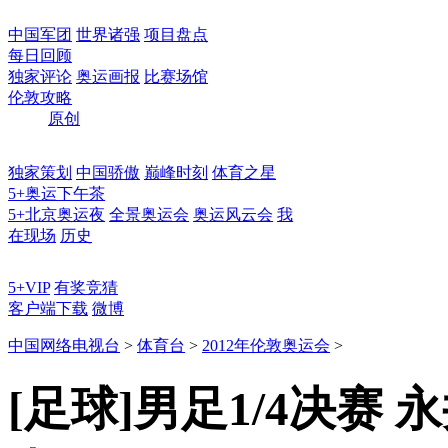
中国军团
世界诸强
项目盘点
每日回顾
独家评论
奥运画报
比赛场馆
伦敦攻略
原创
独家策划
中国骄傲
巅峰时刻
体育之星
5+奥运下午茶
5+北京奥运夜
全景奥运会
奥运风云会
我
在现场
历史
5+VIP
有奖竞猜
客户端下载
微博
中国网络电视台
>
体育台
>
2012年伦敦奥运会
>
[足球]男足1/4决赛