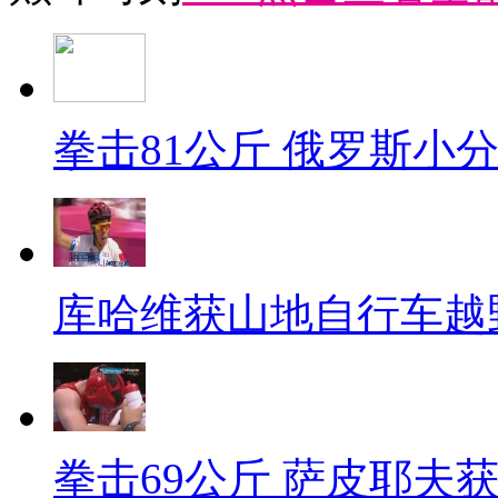
拳击81公斤 俄罗斯小
库哈维获山地自行车越
拳击69公斤 萨皮耶夫