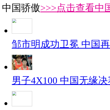
中国骄傲
>>>点击查看中
邹市明成功卫冕 中国
男子4X100 中国无缘决