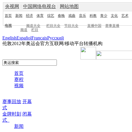
央视网
|
中国网络电视台
|
网站地图
首页
新闻
经济
体育
综艺
春晚
戏曲
音乐
科教
青少
文化
艺术
电视
频道大全
栏目大全
节目大全
直播中国
赛事直播
频道
栏目
English
Español
Français
Pусский
伦敦2012年奥运会官方互联网/移动平台转播机构
首页
赛程
视频
赛事回放
开幕
式
金牌时刻
闭幕
式
新闻