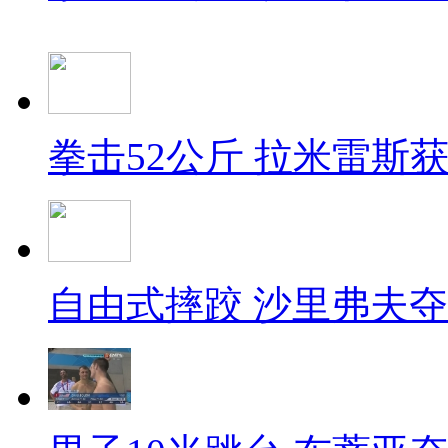
拳击52公斤 拉米雷斯
自由式摔跤 沙里弗夫