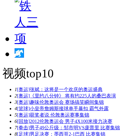
视频top10
1
[奥运]张斌：这将是一个欢庆的奥运盛典
2
[奥运]《里约八分钟》 将有约225人的桑巴表演
3
[奥运]趣味伦敦奥运会 赛场搞笑瞬间集锦
4
[篮球]小皇帝詹姆斯接球单手暴扣 霸气外露
5
[奥运]获奖者说 伦敦奥运赛事集锦
6
[回放]2012伦敦奥运会 男子4X100米接力决赛
7
[拳击]男子49公斤级：邹市明VS庞普里 比赛集锦
8
[足球]男足决赛：墨西哥2-1巴西 比赛集锦