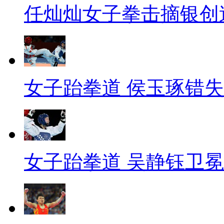
任灿灿女子拳击摘银创
女子跆拳道 侯玉琢错
女子跆拳道 吴静钰卫冕