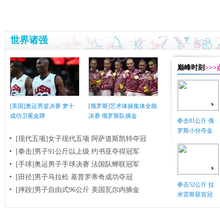
世界诸强
巅峰时刻
>>
[美国]奥运男篮决赛 梦十
[俄罗斯]艺术体操集体全能
成功卫冕金牌
决赛 俄罗斯队摘金
拳击81公斤 俄
罗斯小分夺金
[现代五项]女子现代五项 阿萨道斯凯特夺冠
[拳击]男子91公斤以上级 约书亚夺得冠军
[手球]奥运男子手球决赛 法国队蝉联冠军
[田径]男子马拉松 基普罗蒂奇成功夺冠
拳击52公斤 拉
[摔跤]男子自由式96公斤 美国瓦尔内摘金
米雷斯获首冠