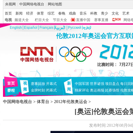
央视网
|
中国网络电视台
|
网站地图
首页
新闻
经济
体育
综艺
春晚
戏曲
音乐
科教
青少
文化
艺术
电视
频道大全
栏目大全
节目大全
直播中国
赛事直播
网络
English
Español
Français
Pусский
伦敦2012年奥运会官方互
首页
视
新
赛事回放
开幕式
中国军团
世界诸强
项目盘点
每日回
频
闻
赛程
金牌时刻
闭幕式
独家评论
奥运画报
比赛场馆
伦敦攻
中国网络电视台
>
体育台
>
2012年伦敦奥运会
>
[奥运]伦敦奥运会
发布时间:2012年08月04日 