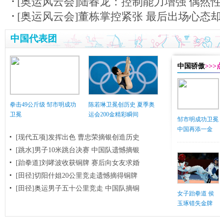
[奥运风云会]陆春龙：控制能力增强 偶然
[奥运风云会]董栋掌控紧张 最后出场心态
中国代表团
中国骄傲
>>
拳击49公斤级 邹市明成功
陈若琳卫冕创历史 夏季奥
卫冕
运会200金精彩瞬间
邹市明成功卫冕
中国再添一金
[现代五项]发挥出色 曹忠荣摘银创造历史
[跳水]男子10米跳台决赛
中国队遗憾摘银
[跆拳道]刘哮波收获铜牌 赛后向女友求婚
[田径]切阳什姐20公里竞走遗憾摘得铜牌
[田径]奥运男子五十公里竞走 中国队摘铜
女子跆拳道 侯
玉琢错失金牌