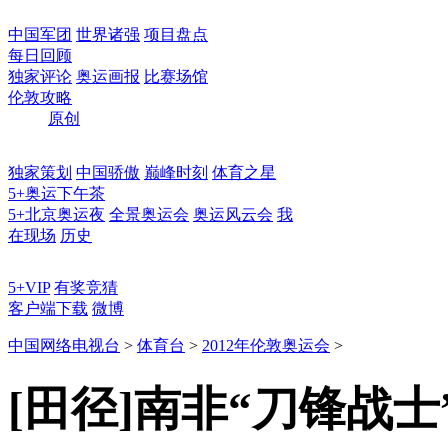
中国军团
世界诸强
项目盘点
每日回顾
独家评论
奥运画报
比赛场馆
伦敦攻略
原创
独家策划
中国骄傲
巅峰时刻
体育之星
5+奥运下午茶
5+北京奥运夜
全景奥运会
奥运风云会
我
在现场
历史
5+VIP
有奖竞猜
客户端下载
微博
中国网络电视台
>
体育台
>
2012年伦敦奥运会
>
[田径]南非“刀锋战士