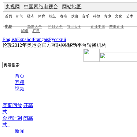
央视网
|
中国网络电视台
|
网站地图
首页
新闻
经济
体育
综艺
春晚
戏曲
音乐
科教
青少
文化
艺术
电视
频道大全
栏目大全
节目大全
直播中国
赛事直播
频道
栏目
English
Español
Français
Pусский
伦敦2012年奥运会官方互联网/移动平台转播机构
首页
赛程
视频
赛事回放
开幕
式
金牌时刻
闭幕
式
新闻