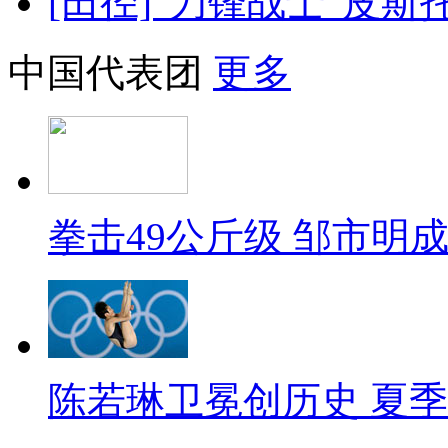
[田径]“刀锋战士”皮
中国代表团
更多
拳击49公斤级 邹市明
陈若琳卫冕创历史 夏季