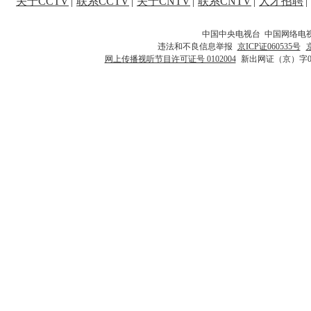
关于CCTV
|
联系CCTV
|
关于CNTV
|
联系CNTV
|
人才招聘
|
中国中央电视台 中国网络电
违法和不良信息举报
京ICP证060535号
网上传播视听节目许可证号 0102004
新出网证（京）字0