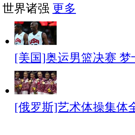
世界诸强
更多
[美国]奥运男篮决赛 
[俄罗斯]艺术体操集体