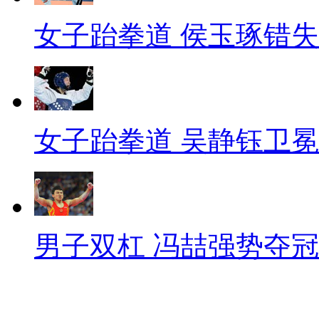
女子跆拳道 侯玉琢错
女子跆拳道 吴静钰卫冕
男子双杠 冯喆强势夺冠