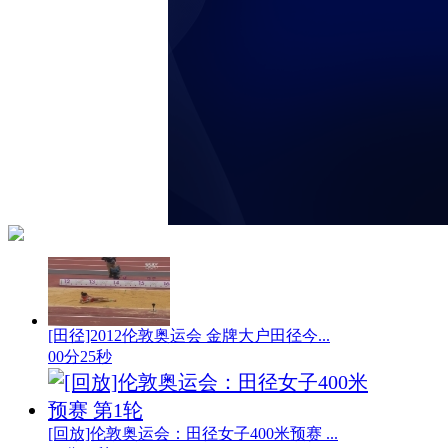
[田径]2012伦敦奥运会 金牌大户田径今...
00分25秒
[回放]伦敦奥运会：田径女子400米预赛 ...