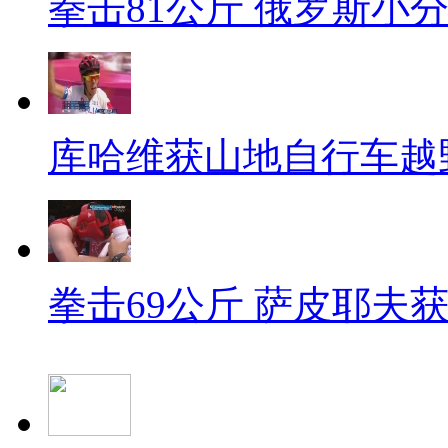
拳击81公斤 俄罗斯小
库哈维获山地自行车越
拳击69公斤 萨皮耶夫