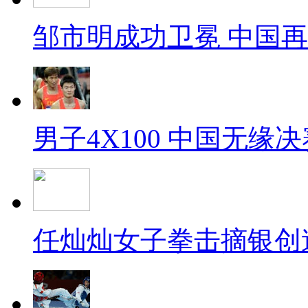
邹市明成功卫冕 中国
男子4X100 中国无缘决
任灿灿女子拳击摘银创