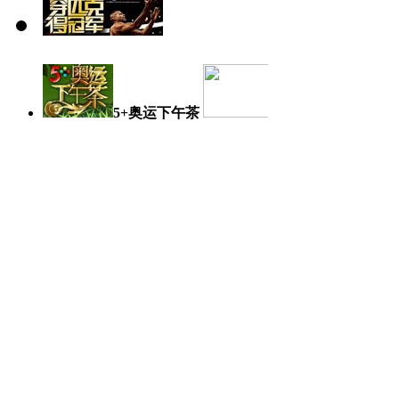
5+奥运下午茶
奥运日记