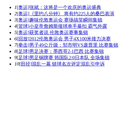
1
[奥运]张斌：这将是一个欢庆的奥运盛典
2
[奥运]《里约八分钟》 将有约225人的桑巴表演
3
[奥运]趣味伦敦奥运会 赛场搞笑瞬间集锦
4
[篮球]小皇帝詹姆斯接球单手暴扣 霸气外露
5
[奥运]获奖者说 伦敦奥运赛事集锦
6
[回放]2012伦敦奥运会 男子4X100米接力决赛
7
[拳击]男子49公斤级：邹市明VS庞普里 比赛集锦
8
[足球]男足决赛：墨西哥2-1巴西 比赛集锦
9
[足球]男足铜牌赛 韩国队2:0日本队 全场集锦
10
[田径]混乱一幕 链球名次评定混乱引申诉