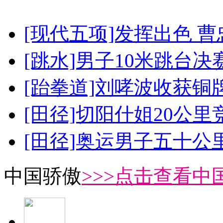
[现代五项]发挥出色 
[跳水]男子10米跳台决
[跆拳道]刘哮波收获铜
[田径]切阳什姐20公
[田径]奥运男子五十公
中国骄傲
>>>点击查看中