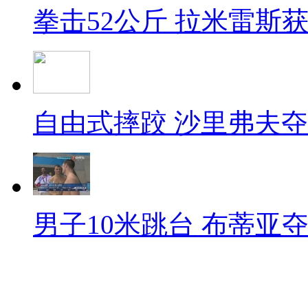
拳击52公斤 拉米雷斯
自由式摔跤 沙里弗夫
男子10米跳台 布蒂亚