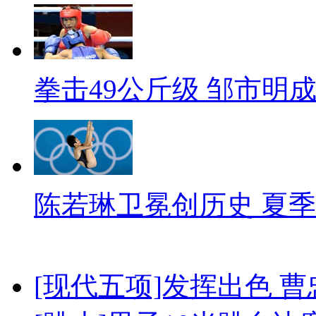
拳击49公斤级 邹市明
陈若琳卫冕创历史 夏季
[现代五项]发挥出色 