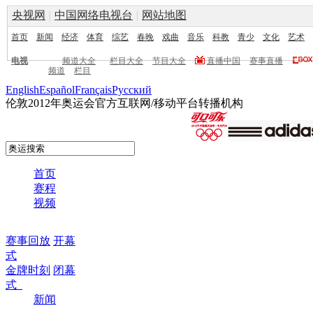
央视网
|
中国网络电视台
|
网站地图
首页
新闻
经济
体育
综艺
春晚
戏曲
音乐
科教
青少
文化
艺术
电视
频道大全
栏目大全
节目大全
直播中国
赛事直播
频道
栏目
English
Español
Français
Pусский
伦敦2012年奥运会官方互联网/移动平台转播机构
首页
赛程
视频
赛事回放
开幕
式
金牌时刻
闭幕
式
新闻