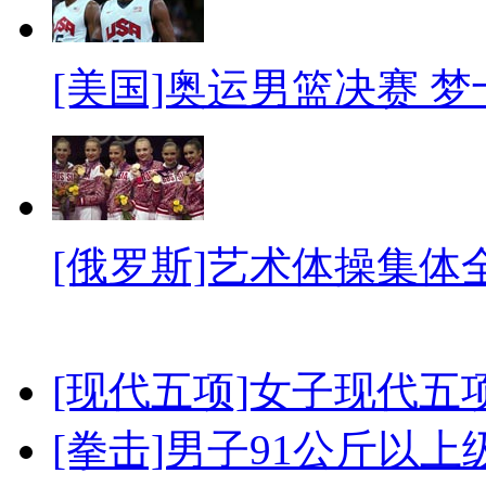
[美国]奥运男篮决赛 
[俄罗斯]艺术体操集体
[现代五项]女子现代五
[拳击]男子91公斤以上