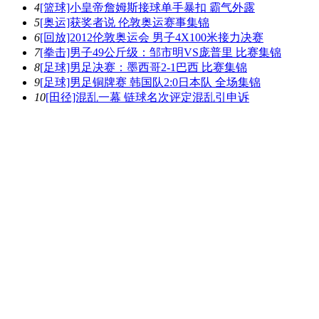
4
[篮球]小皇帝詹姆斯接球单手暴扣 霸气外露
5
[奥运]获奖者说 伦敦奥运赛事集锦
6
[回放]2012伦敦奥运会 男子4X100米接力决赛
7
[拳击]男子49公斤级：邹市明VS庞普里 比赛集锦
8
[足球]男足决赛：墨西哥2-1巴西 比赛集锦
9
[足球]男足铜牌赛 韩国队2:0日本队 全场集锦
10
[田径]混乱一幕 链球名次评定混乱引申诉