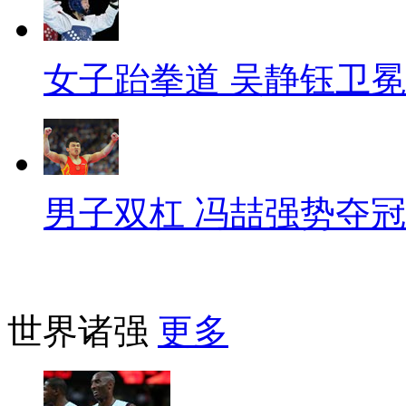
女子跆拳道 吴静钰卫冕
男子双杠 冯喆强势夺冠
世界诸强
更多