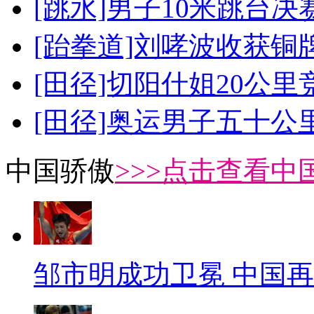
[跳水]男子10米跳台决
[跆拳道]刘哮波收获铜
[田径]切阳什姐20公
[田径]奥运男子五十公
中国骄傲
>>>点击查看中
邹市明成功卫冕 中国