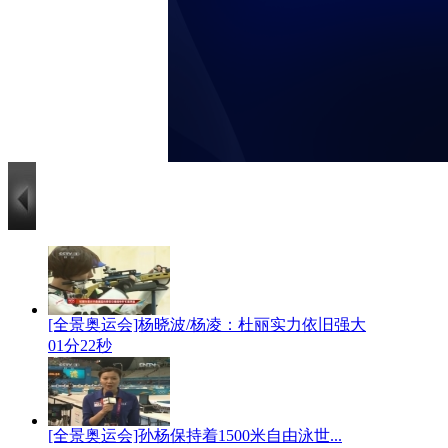
[全景奥运会]杨晓波/杨凌：杜丽实力依旧强大
01分22秒
[全景奥运会]孙杨保持着1500米自由泳世...