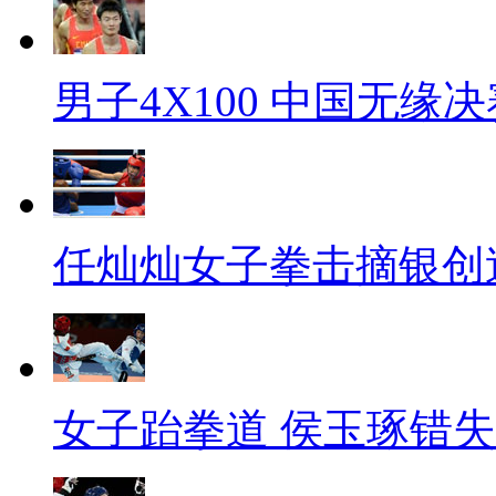
男子4X100 中国无缘决
任灿灿女子拳击摘银创
女子跆拳道 侯玉琢错