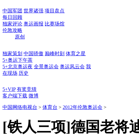
中国军团
世界诸强
项目盘点
每日回顾
独家评论
奥运画报
比赛场馆
伦敦攻略
原创
独家策划
中国骄傲
巅峰时刻
体育之星
5+奥运下午茶
5+北京奥运夜
全景奥运会
奥运风云会
我
在现场
历史
5+VIP
有奖竞猜
客户端下载
微博
中国网络电视台
>
体育台
>
2012年伦敦奥运会
>
[铁人三项]德国老将