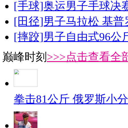
[手球]奥运男子手球决
[田径]男子马拉松 基
[摔跤]男子自由式96公
巅峰时刻
>>>点击查看全部
拳击81公斤 俄罗斯小