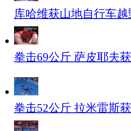
库哈维获山地自行车越
拳击69公斤 萨皮耶夫
拳击52公斤 拉米雷斯