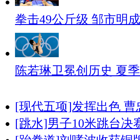
拳击49公斤级 邹市明
陈若琳卫冕创历史 夏季
[现代五项]发挥出色 
[跳水]男子10米跳台决