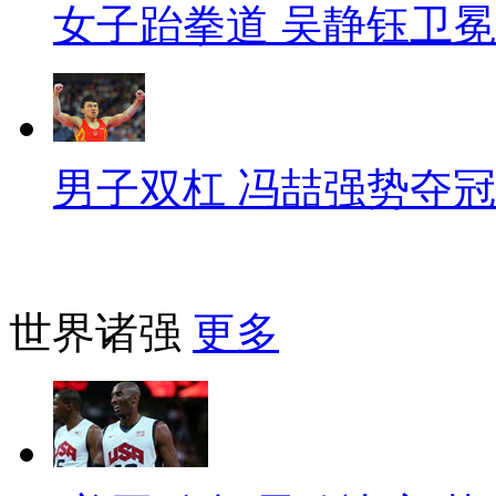
女子跆拳道 吴静钰卫冕
男子双杠 冯喆强势夺冠
世界诸强
更多