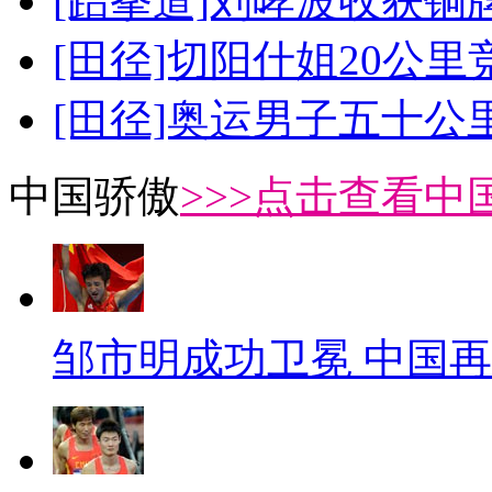
[跆拳道]刘哮波收获铜
[田径]切阳什姐20公
[田径]奥运男子五十公
中国骄傲
>>>点击查看中
邹市明成功卫冕 中国