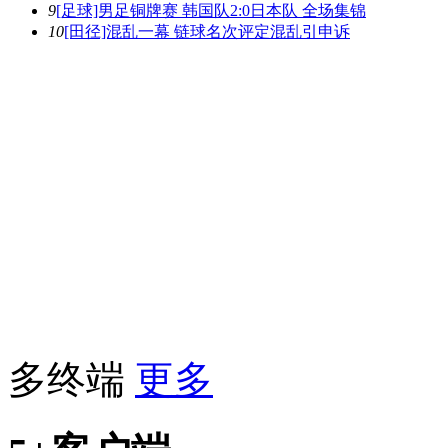
9
[足球]男足铜牌赛 韩国队2:0日本队 全场集锦
10
[田径]混乱一幕 链球名次评定混乱引申诉
多终端
更多