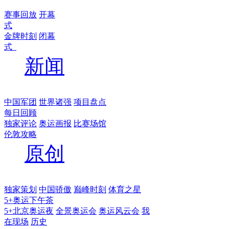
赛事回放
开幕
式
金牌时刻
闭幕
式
新闻
中国军团
世界诸强
项目盘点
每日回顾
独家评论
奥运画报
比赛场馆
伦敦攻略
原创
独家策划
中国骄傲
巅峰时刻
体育之星
5+奥运下午茶
5+北京奥运夜
全景奥运会
奥运风云会
我
在现场
历史