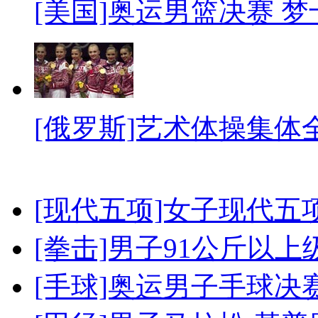
[美国]奥运男篮决赛 
[俄罗斯]艺术体操集体
[现代五项]女子现代五
[拳击]男子91公斤以上
[手球]奥运男子手球决