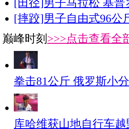
[田径]男子马拉松 基
[摔跤]男子自由式96公
巅峰时刻
>>>点击查看全部
拳击81公斤 俄罗斯小
库哈维获山地自行车越