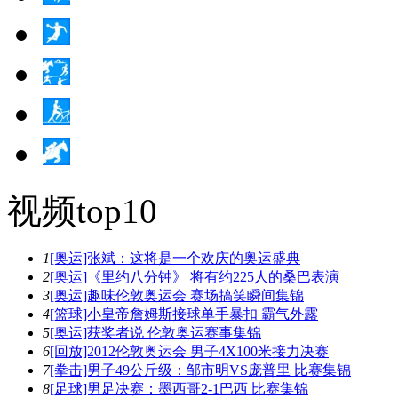
视频top10
1
[奥运]张斌：这将是一个欢庆的奥运盛典
2
[奥运]《里约八分钟》 将有约225人的桑巴表演
3
[奥运]趣味伦敦奥运会 赛场搞笑瞬间集锦
4
[篮球]小皇帝詹姆斯接球单手暴扣 霸气外露
5
[奥运]获奖者说 伦敦奥运赛事集锦
6
[回放]2012伦敦奥运会 男子4X100米接力决赛
7
[拳击]男子49公斤级：邹市明VS庞普里 比赛集锦
8
[足球]男足决赛：墨西哥2-1巴西 比赛集锦