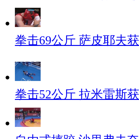
拳击69公斤 萨皮耶夫
拳击52公斤 拉米雷斯