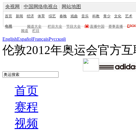
央视网
|
中国网络电视台
|
网站地图
首页
新闻
经济
体育
综艺
春晚
戏曲
音乐
科教
青少
文化
艺术
电视
频道大全
栏目大全
节目大全
直播中国
赛事直播
频道
栏目
English
Español
Français
Pусский
伦敦2012年奥运会官方
首页
赛程
视频