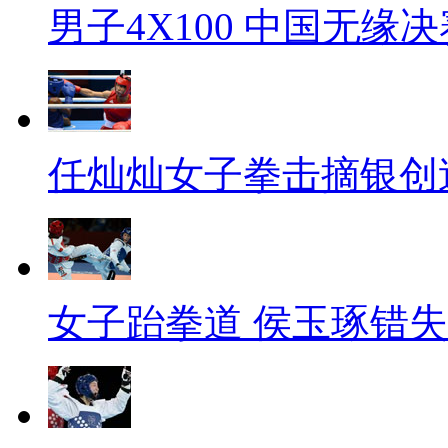
男子4X100 中国无缘决
任灿灿女子拳击摘银创
女子跆拳道 侯玉琢错