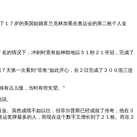
证了１７岁的美国姑娘富兰克林加冕在奥运会的第二枚个人金
７名的情况下，冲刺时竟有如神助地以５１秒２１夺冠，完成了
７天第一次看到“菲鱼”如此开心，在２日完成了２００混三连
候有点儿慢，当时有些失望。”
他说。
首金。虽然成绩不如以往，但菲尔普斯已经成就了传奇，他在３
奥运奖牌最多的人，而现在这个数字又增长到了２１枚。而在２