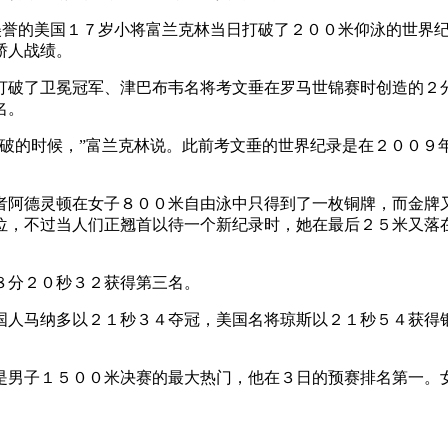
”美誉的美国１７岁小将富兰克林当日打破了２００米仰泳的世界
骄人战绩。
破了卫冕冠军、津巴布韦名将考文垂在罗马世锦赛时创造的２
名。
破的时候，”富兰克林说。此前考文垂的世界纪录是在２００９
阿德灵顿在女子８００米自由泳中只得到了一枚铜牌，而金牌又
位，不过当人们正翘首以待一个新纪录时，她在最后２５米又落
８分２０秒３２获得第三名。
人马纳多以２１秒３４夺冠，美国名将琼斯以２１秒５４获得
男子１５００米决赛的最大热门，他在３日的预赛排名第一。