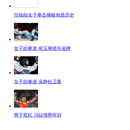
任灿灿女子拳击摘银创造历史
女子跆拳道 侯玉琢错失金牌
女子跆拳道 吴静钰卫冕
男子双杠 冯喆强势夺冠