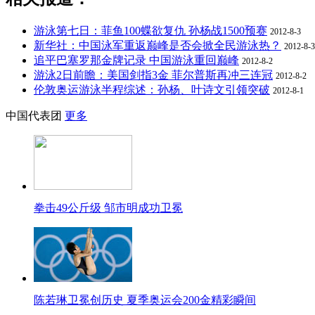
游泳第七日：菲鱼100蝶欲复仇 孙杨战1500预赛
2012-8-3
新华社：中国泳军重返巅峰是否会掀全民游泳热？
2012-8-3
追平巴塞罗那金牌记录 中国游泳重回巅峰
2012-8-2
游泳2日前瞻：美国剑指3金 菲尔普斯再冲三连冠
2012-8-2
伦敦奥运游泳半程综述：孙杨、叶诗文引领突破
2012-8-1
中国代表团
更多
拳击49公斤级 邹市明成功卫冕
陈若琳卫冕创历史 夏季奥运会200金精彩瞬间