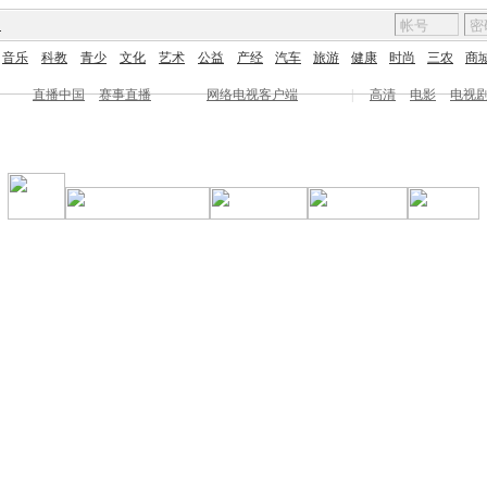
图
音乐
科教
青少
文化
艺术
公益
产经
汽车
旅游
健康
时尚
三农
商
直播中国
赛事直播
网络电视客户端
|
高清
电影
电视