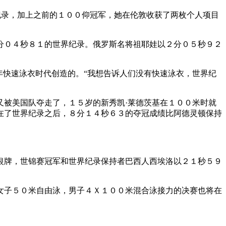
纪录，加上之前的１００仰冠军，她在伦敦收获了两枚个人项目
分０４秒８１的世界纪录。俄罗斯名将祖耶娃以２分０５秒９２
年快速泳衣时代创造的。“我想告诉人们没有快速泳衣，世界纪
被美国队夺走了，１５岁的新秀凯·莱德茨基在１００米时就
在了世界纪录之后，８分１４秒６３的夺冠成绩比阿德灵顿保持
银牌，世锦赛冠军和世界纪录保持者巴西人西埃洛以２１秒５９
女子５０米自由泳，男子４Ｘ１００米混合泳接力的决赛也将在