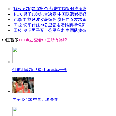
[现代五项]发挥出色 曹忠荣摘银创造历史
[跳水]男子10米跳台决赛
中国队遗憾摘银
[跆拳道]刘哮波收获铜牌 赛后向女友求婚
[田径]切阳什姐20公里竞走遗憾摘得铜牌
[田径]奥运男子五十公里竞走 中国队摘铜
中国骄傲
>>>点击查看中国所有奖牌
邹市明成功卫冕 中国再添一金
男子4X100 中国无缘决赛