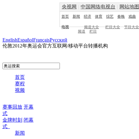
央视网
|
中国网络电视台
|
网站地
首页
新闻
经济
体育
综艺
春晚
戏曲
电视
频道大全
栏目大全
节目大全
频道
栏目
English
Español
Français
Pусский
伦敦2012年奥运会官方互联网/移动平台转播机构
首页
赛程
视频
赛事回放
开幕
式
金牌时刻
闭幕
式
新闻