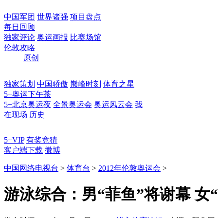
中国军团
世界诸强
项目盘点
每日回顾
独家评论
奥运画报
比赛场馆
伦敦攻略
原创
独家策划
中国骄傲
巅峰时刻
体育之星
5+奥运下午茶
5+北京奥运夜
全景奥运会
奥运风云会
我
在现场
历史
5+VIP
有奖竞猜
客户端下载
微博
中国网络电视台
>
体育台
>
2012年伦敦奥运会
>
游泳综合：男“菲鱼”将谢幕 女