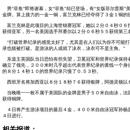
男“菲鱼”即将谢幕，女“菲鱼”却已登场，有“女版菲尔普斯
金牌。算上接力的一金一铜，富兰克林已经夺得了３金１铜的
富兰克林是此项目的上海世锦赛冠军，她以２分０４秒０６打
获得亚军，另一名美国选手拜赛尔以２分０６秒５５获得第三
“打破世界纪录的感觉太好了，尤其是在人们以为你不可能打
录也能被打破。是游泳的人成就了泳衣，泳衣可不是主角。”
东道主英国队当日恐怕有些失望，卫冕冠军和世界纪录保持者
确立了领先，２００米时几乎超出代表世界纪录的黄线一个身
的８分１４秒１０的世界纪录只慢了０.５３秒。
西班牙名将加西亚以８分１８秒７６获得银牌，阿德灵顿以
当晚唯一一枚不属于美国队的金牌是男子５０米自由泳，法国
获得铜牌。
４日将产生游泳项目的最后４金，４００米自由泳冠军孙杨是
４日进行。
相关报道：