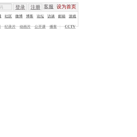
客服
设为首页
登录
注册
城
社区
微博
博客
论坛
访谈
邮箱
游戏
剧
纪录片
动画片
公开课
播客
|
CCTV