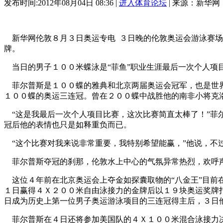
发布时间:2012年08月04日 08:36 |
进入体育论坛
| 来源：新华网
新华网伦敦８月３日奥运专电 ３日晚的伦敦奥运会游泳赛场
牌。
当日的男子１００米蝶泳是“菲鱼”职业生涯最后一次个人项
菲尔普斯是１００蝶的雅典和北京两届奥运会冠军，也是世界
１００蝶的奥运三连冠。曾在２００蝶中战胜他的南非小将克
“这是我最后一次个人项目比赛，这次比赛简直太棒了！”菲尔
冠后他的表情也只是如释重负而已。
“这个比赛对我来说非常重要，我特别希望能赢，”他说，不过
菲尔普斯夺冠的刹那，伦敦水上中心的气氛异常热烈，欢呼声
这位４年前在北京奥运会上夺金如探囊取物的“八金王”目前
１日赢得４Ｘ２００米自由泳接力的金牌后以１９块奥运奖牌
日成为历史上第一位男子奥运游泳项目的三连冠得主后，３日
菲尔普斯在４日还将参加美国队的４Ｘ１００米混合泳接力决