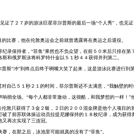
见证了２７岁的游泳巨星菲尔普斯的最后一场“个人秀”，也见
目的比赛，他在伦敦奥运会之前就曾透露将在奥运之后退役。
纪录保持者，“菲鱼”果然也不负众望，在前５０米后只排在第
洛斯和俄罗斯泳将科罗特什金以５１秒４４获得并列第二。
普斯“冲”到终点后终于咧嘴大笑了起来，这是游泳比赛进行到第
对自己５１秒２１的时间，菲尔普斯还不太满意，“我触壁的时
响彻全场。“每个人都非常激动，这很酷，和我梦想的一样！”
在伦敦只获得了３金２银，２日的２００混金牌是他个人项目的
打破了前苏联体操运动员拉提尼娜保持的１８枚纪录，成为获得
他又再次实现了三连冠。
赛，在那之后，泳池里可能就真的没有了“菲鱼”。