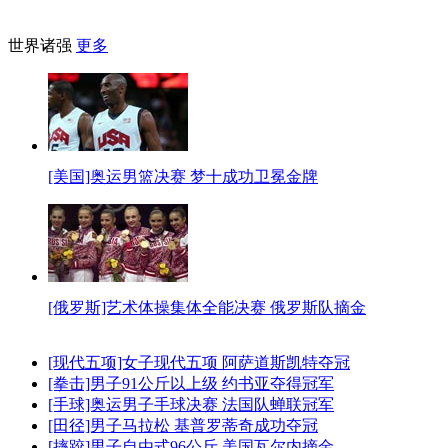
世界诸强
更多
[美国]奥运男篮决赛 梦十成功卫冕金牌
[俄罗斯]艺术体操集体全能决赛 俄罗斯队摘金
[现代五项]女子现代五项 阿萨道斯凯特夺冠
[拳击]男子91公斤以上级 约书亚夺得冠军
[手球]奥运男子手球决赛 法国队蝉联冠军
[田径]男子马拉松 基普罗蒂奇成功夺冠
[摔跤]男子自由式96公斤 美国瓦尔内摘金