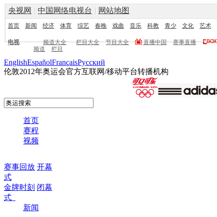
央视网
|
中国网络电视台
|
网站地图
首页
新闻
经济
体育
综艺
春晚
戏曲
音乐
科教
青少
文化
艺术
电视
频道大全
栏目大全
节目大全
直播中国
赛事直播
频道
栏目
English
Español
Français
Pусский
伦敦2012年奥运会官方互联网/移动平台转播机构
首页
赛程
视频
赛事回放
开幕
式
金牌时刻
闭幕
式
新闻