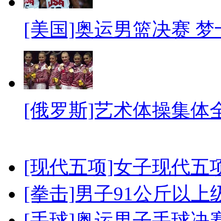
[美国]奥运男篮决赛 
[俄罗斯]艺术体操集体
[现代五项]女子现代五
[拳击]男子91公斤以上
[手球]奥运男子手球决