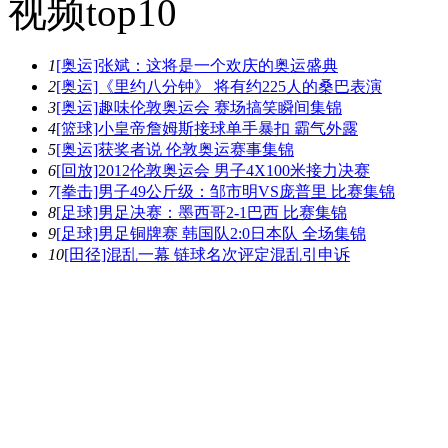
视频top10
1
[奥运]张斌：这将是一个欢庆的奥运盛典
2
[奥运]《里约八分钟》 将有约225人的桑巴表演
3
[奥运]趣味伦敦奥运会 赛场搞笑瞬间集锦
4
[篮球]小皇帝詹姆斯接球单手暴扣 霸气外露
5
[奥运]获奖者说 伦敦奥运赛事集锦
6
[回放]2012伦敦奥运会 男子4X100米接力决赛
7
[拳击]男子49公斤级：邹市明VS庞普里 比赛集锦
8
[足球]男足决赛：墨西哥2-1巴西 比赛集锦
9
[足球]男足铜牌赛 韩国队2:0日本队 全场集锦
10
[田径]混乱一幕 链球名次评定混乱引申诉