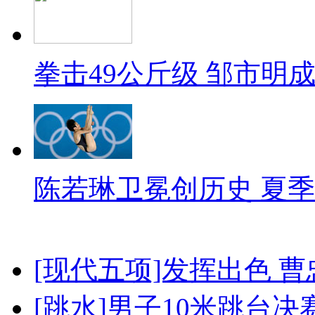
拳击49公斤级 邹市明
陈若琳卫冕创历史 夏季
[现代五项]发挥出色 
[跳水]男子10米跳台决