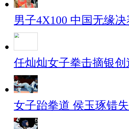
男子4X100 中国无缘决
任灿灿女子拳击摘银创
女子跆拳道 侯玉琢错