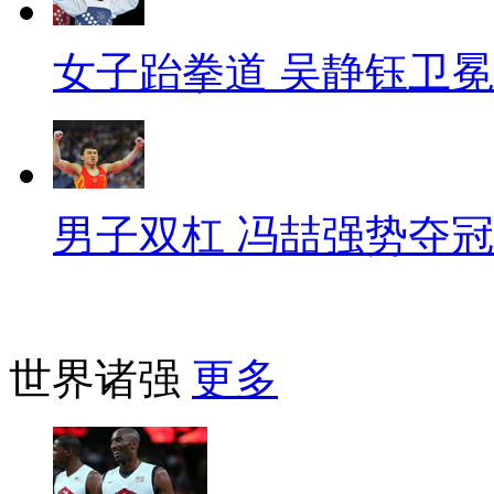
女子跆拳道 吴静钰卫冕
男子双杠 冯喆强势夺冠
世界诸强
更多