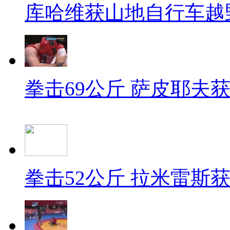
库哈维获山地自行车越
拳击69公斤 萨皮耶夫
拳击52公斤 拉米雷斯