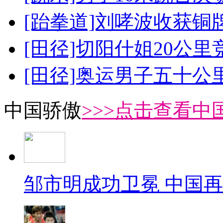
[跆拳道]刘哮波收获铜
[田径]切阳什姐20公
[田径]奥运男子五十公
中国骄傲
>>>点击查看中
邹市明成功卫冕 中国