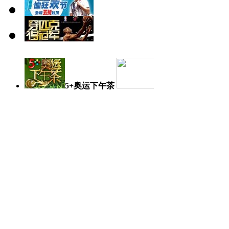
5+奥运下午茶
奥运日记