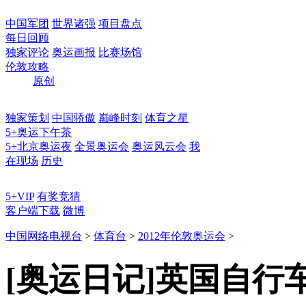
中国军团
世界诸强
项目盘点
每日回顾
独家评论
奥运画报
比赛场馆
伦敦攻略
原创
独家策划
中国骄傲
巅峰时刻
体育之星
5+奥运下午茶
5+北京奥运夜
全景奥运会
奥运风云会
我
在现场
历史
5+VIP
有奖竞猜
客户端下载
微博
中国网络电视台
>
体育台
>
2012年伦敦奥运会
>
[奥运日记]英国自行