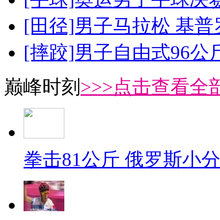
[田径]男子马拉松 基
[摔跤]男子自由式96公
巅峰时刻
>>>点击查看全部
拳击81公斤 俄罗斯小