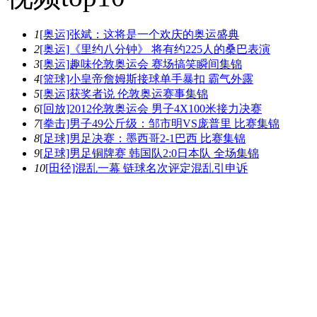
1
[奥运]张斌：这将是一个欢庆的奥运盛典
2
[奥运]《里约八分钟》 将有约225人的桑巴表演
3
[奥运]趣味伦敦奥运会 赛场搞笑瞬间集锦
4
[篮球]小皇帝詹姆斯接球单手暴扣 霸气外露
5
[奥运]获奖者说 伦敦奥运赛事集锦
6
[回放]2012伦敦奥运会 男子4X100米接力决赛
7
[拳击]男子49公斤级：邹市明VS庞普里 比赛集锦
8
[足球]男足决赛：墨西哥2-1巴西 比赛集锦
9
[足球]男足铜牌赛 韩国队2:0日本队 全场集锦
10
[田径]混乱一幕 链球名次评定混乱引申诉