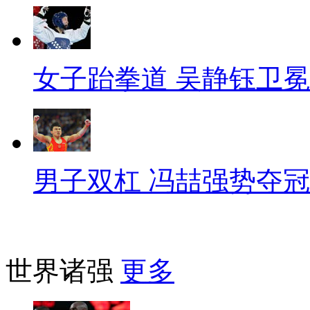
女子跆拳道 吴静钰卫冕
男子双杠 冯喆强势夺冠
世界诸强
更多