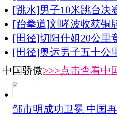
[跳水]男子10米跳台决
[跆拳道]刘哮波收获铜
[田径]切阳什姐20公
[田径]奥运男子五十公
中国骄傲
>>>点击查看中
邹市明成功卫冕 中国