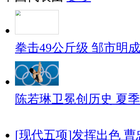
拳击49公斤级 邹市明
陈若琳卫冕创历史 夏季
[现代五项]发挥出色 