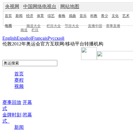
央视网
|
中国网络电视台
|
网站地图
首页
新闻
经济
体育
综艺
春晚
戏曲
音乐
科教
青少
文化
艺术
电视
频道大全
栏目大全
节目大全
直播中国
赛事直播
频道
栏目
English
Español
Français
Pусский
伦敦2012年奥运会官方互联网/移动平台转播机构
首页
赛程
视频
赛事回放
开幕
式
金牌时刻
闭幕
式
新闻