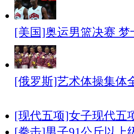
[美国]奥运男篮决赛 
[俄罗斯]艺术体操集体
[现代五项]女子现代五
[拳击]男子91公斤以上