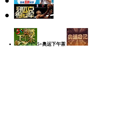
5+奥运下午茶
奥运日记