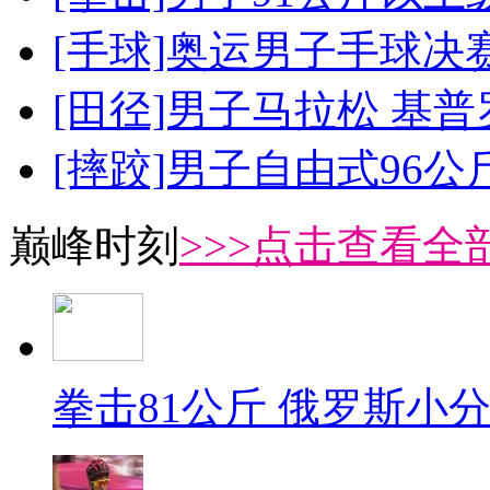
[手球]奥运男子手球决
[田径]男子马拉松 基
[摔跤]男子自由式96公
巅峰时刻
>>>点击查看全部
拳击81公斤 俄罗斯小