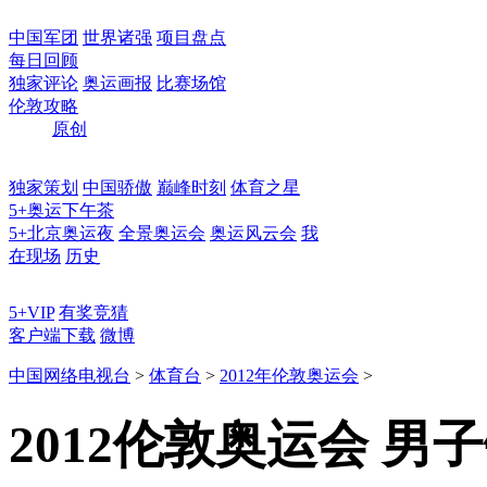
中国军团
世界诸强
项目盘点
每日回顾
独家评论
奥运画报
比赛场馆
伦敦攻略
原创
独家策划
中国骄傲
巅峰时刻
体育之星
5+奥运下午茶
5+北京奥运夜
全景奥运会
奥运风云会
我
在现场
历史
5+VIP
有奖竞猜
客户端下载
微博
中国网络电视台
>
体育台
>
2012年伦敦奥运会
>
2012伦敦奥运会 男子铅