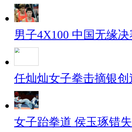
男子4X100 中国无缘决
任灿灿女子拳击摘银创
女子跆拳道 侯玉琢错