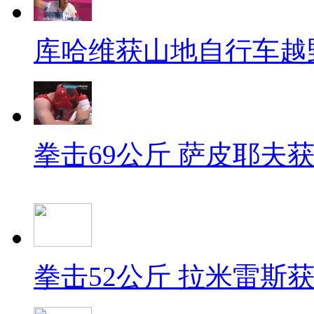
库哈维获山地自行车越
拳击69公斤 萨皮耶夫
拳击52公斤 拉米雷斯