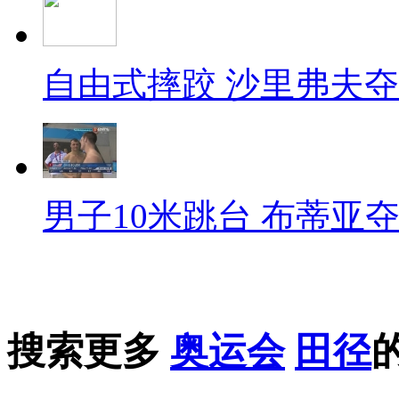
自由式摔跤 沙里弗夫
男子10米跳台 布蒂亚
搜索更多
奥运会
田径