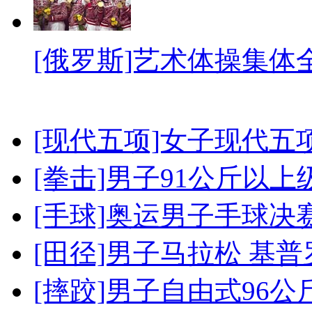
[俄罗斯]艺术体操集体
[现代五项]女子现代五
[拳击]男子91公斤以上
[手球]奥运男子手球决
[田径]男子马拉松 基
[摔跤]男子自由式96公