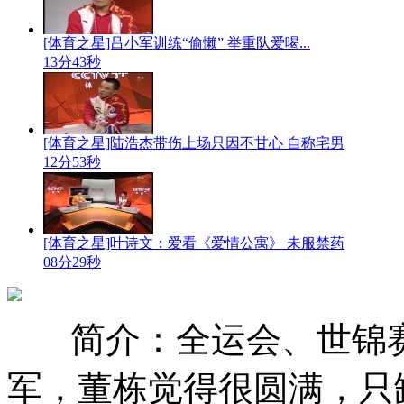
[体育之星]吕小军训练“偷懒” 举重队爱喝...
13分43秒
[体育之星]陆浩杰带伤上场只因不甘心 自称宅男
12分53秒
[体育之星]叶诗文：爱看《爱情公寓》 未服禁药
08分29秒
简介：全运会、世锦
军，董栋觉得很圆满，只