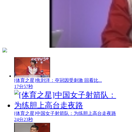
[体育之星]焦刘洋：夺冠因受刺激 回看比...
17分57秒
[体育之星]中国女子射箭队：为练胆上高台走夜路
24分23秒