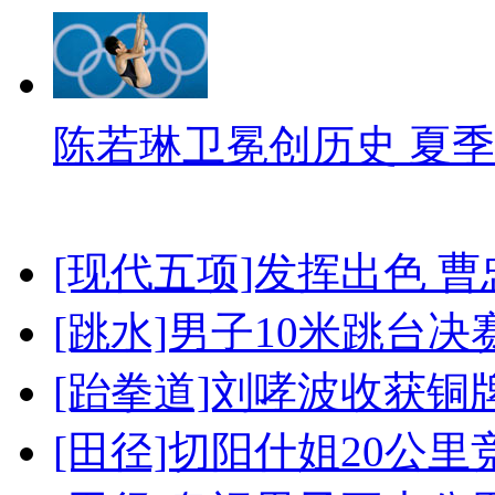
陈若琳卫冕创历史 夏季
[现代五项]发挥出色 
[跳水]男子10米跳台决
[跆拳道]刘哮波收获铜
[田径]切阳什姐20公