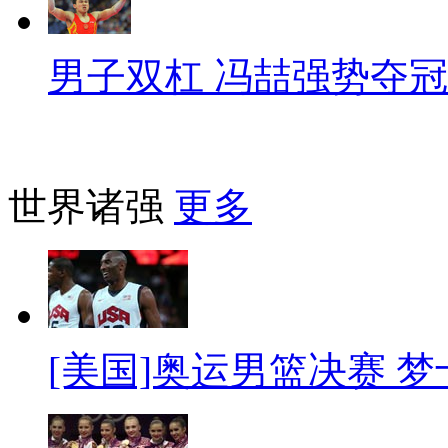
男子双杠 冯喆强势夺冠
世界诸强
更多
[美国]奥运男篮决赛 