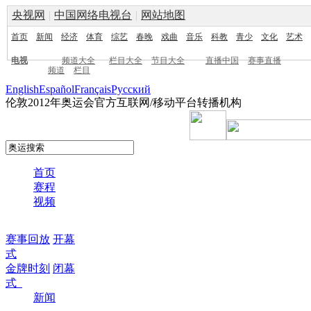
央视网
|
中国网络电视台
|
网站地图
首页
新闻
经济
体育
综艺
春晚
戏曲
音乐
科教
青少
文化
艺术
电视
频道大全
栏目大全
节目大全
直播中国
赛事直播
频道
栏目
English
Español
Français
Pусский
伦敦2012年奥运会官方互联网/移动平台转播机构
首页
赛程
视频
赛事回放
开幕
式
金牌时刻
闭幕
式
新闻