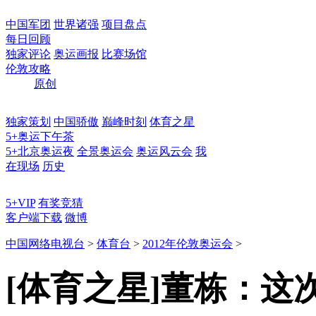
中国军团
世界诸强
项目盘点
每日回顾
独家评论
奥运画报
比赛场馆
伦敦攻略
原创
独家策划
中国骄傲
巅峰时刻
体育之星
5+奥运下午茶
5+北京奥运夜
全景奥运会
奥运风云会
我
在现场
历史
5+VIP
有奖竞猜
客户端下载
微博
中国网络电视台
>
体育台
>
2012年伦敦奥运会
>
[体育之星]董栋：