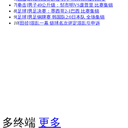
7
[拳击]男子49公斤级：邹市明VS庞普里 比赛集锦
8
[足球]男足决赛：墨西哥2-1巴西 比赛集锦
9
[足球]男足铜牌赛 韩国队2:0日本队 全场集锦
10
[田径]混乱一幕 链球名次评定混乱引申诉
多终端
更多