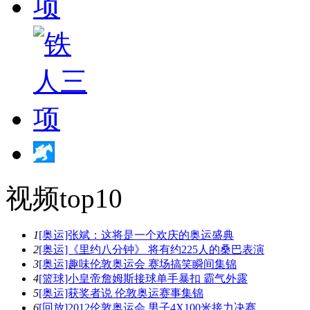
视频top10
1
[奥运]张斌：这将是一个欢庆的奥运盛典
2
[奥运]《里约八分钟》 将有约225人的桑巴表演
3
[奥运]趣味伦敦奥运会 赛场搞笑瞬间集锦
4
[篮球]小皇帝詹姆斯接球单手暴扣 霸气外露
5
[奥运]获奖者说 伦敦奥运赛事集锦
6
[回放]2012伦敦奥运会 男子4X100米接力决赛