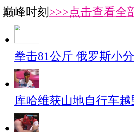
巅峰时刻
>>>点击查看全部
拳击81公斤 俄罗斯小
库哈维获山地自行车越