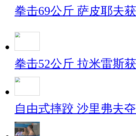
拳击69公斤 萨皮耶夫
拳击52公斤 拉米雷斯
自由式摔跤 沙里弗夫