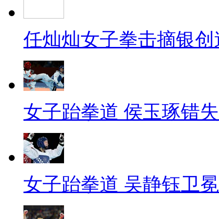
任灿灿女子拳击摘银创
女子跆拳道 侯玉琢错
女子跆拳道 吴静钰卫冕