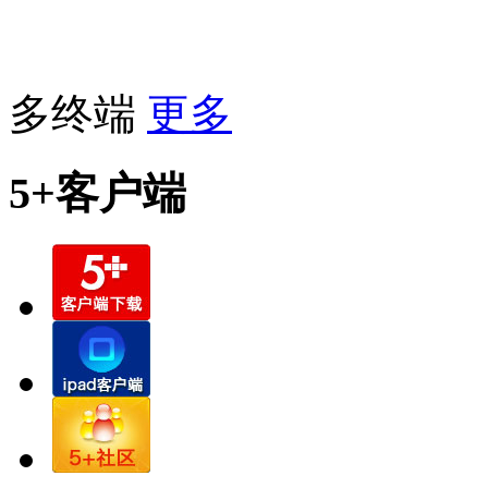
多终端
更多
5+客户端