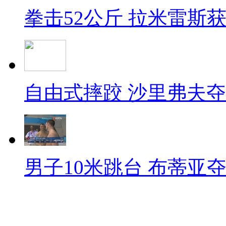
拳击52公斤 拉米雷斯
自由式摔跤 沙里弗夫
男子10米跳台 布蒂亚