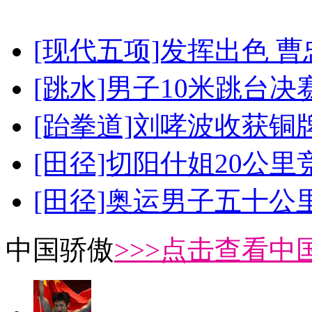
[现代五项]发挥出色 
[跳水]男子10米跳台决
[跆拳道]刘哮波收获铜
[田径]切阳什姐20公
[田径]奥运男子五十公
中国骄傲
>>>点击查看中