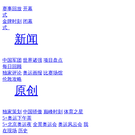
赛事回放
开幕
式
金牌时刻
闭幕
式
新闻
中国军团
世界诸强
项目盘点
每日回顾
独家评论
奥运画报
比赛场馆
伦敦攻略
原创
独家策划
中国骄傲
巅峰时刻
体育之星
5+奥运下午茶
5+北京奥运夜
全景奥运会
奥运风云会
我
在现场
历史