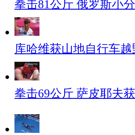
拳击81公斤 俄罗斯小
库哈维获山地自行车越
拳击69公斤 萨皮耶夫