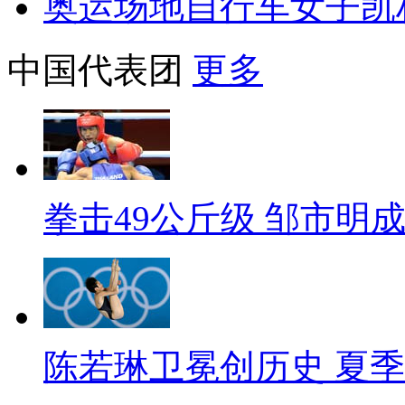
奥运场地自行车女子凯
中国代表团
更多
拳击49公斤级 邹市明
陈若琳卫冕创历史 夏季