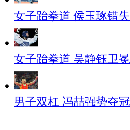
女子跆拳道 侯玉琢错
女子跆拳道 吴静钰卫冕
男子双杠 冯喆强势夺冠