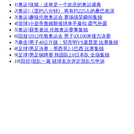
1
[奥运]张斌：这将是一个欢庆的奥运盛典
2
[奥运]《里约八分钟》 将有约225人的桑巴表演
3
[奥运]趣味伦敦奥运会 赛场搞笑瞬间集锦
4
[篮球]小皇帝詹姆斯接球单手暴扣 霸气外露
5
[奥运]获奖者说 伦敦奥运赛事集锦
6
[回放]2012伦敦奥运会 男子4X100米接力决赛
7
[拳击]男子49公斤级：邹市明VS庞普里 比赛集锦
8
[足球]男足决赛：墨西哥2-1巴西 比赛集锦
9
[足球]男足铜牌赛 韩国队2:0日本队 全场集锦
10
[田径]混乱一幕 链球名次评定混乱引申诉