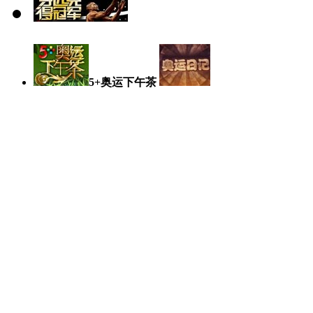
5+奥运下午茶
奥运日记