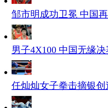
邹市明成功卫冕 中国
男子4X100 中国无缘决
任灿灿女子拳击摘银创