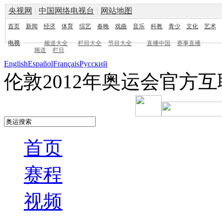
央视网
|
中国网络电视台
|
网站地图
首页
新闻
经济
体育
综艺
春晚
戏曲
音乐
科教
青少
文化
艺术
电视
频道大全
栏目大全
节目大全
直播中国
赛事直播
频道
栏目
English
Español
Français
Pусский
伦敦2012年奥运会官方
首页
赛程
视频