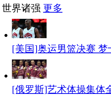
世界诸强
更多
[美国]奥运男篮决赛 
[俄罗斯]艺术体操集体