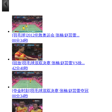
[羽毛球]2012伦敦奥运会 张楠/赵芸蕾...
00分34秒
[回放]羽毛球混双决赛 张楠/赵芸蕾VS徐...
42分40秒
[夺金时刻]羽毛球混双决赛 张楠/赵芸蕾夺冠
00分34秒