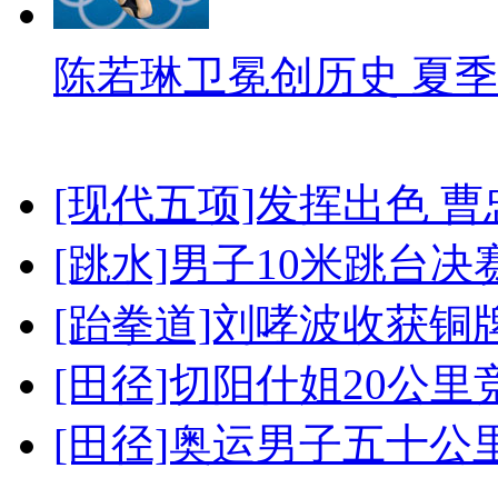
陈若琳卫冕创历史 夏季
[现代五项]发挥出色 
[跳水]男子10米跳台决
[跆拳道]刘哮波收获铜
[田径]切阳什姐20公
[田径]奥运男子五十公