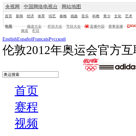
央视网
|
中国网络电视台
|
网站地图
首页
新闻
经济
体育
综艺
春晚
戏曲
音乐
科教
青少
文化
艺术
电视
频道大全
栏目大全
节目大全
直播中国
赛事直播
频道
栏目
English
Español
Français
Pусский
伦敦2012年奥运会官方
首页
赛程
视频