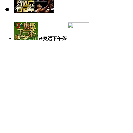
5+奥运下午茶
奥运日记