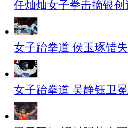
任灿灿女子拳击摘银创
女子跆拳道 侯玉琢错
女子跆拳道 吴静钰卫冕