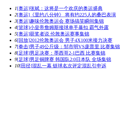
1
[奥运]张斌：这将是一个欢庆的奥运盛典
2
[奥运]《里约八分钟》 将有约225人的桑巴表演
3
[奥运]趣味伦敦奥运会 赛场搞笑瞬间集锦
4
[篮球]小皇帝詹姆斯接球单手暴扣 霸气外露
5
[奥运]获奖者说 伦敦奥运赛事集锦
6
[回放]2012伦敦奥运会 男子4X100米接力决赛
7
[拳击]男子49公斤级：邹市明VS庞普里 比赛集锦
8
[足球]男足决赛：墨西哥2-1巴西 比赛集锦
9
[足球]男足铜牌赛 韩国队2:0日本队 全场集锦
10
[田径]混乱一幕 链球名次评定混乱引申诉