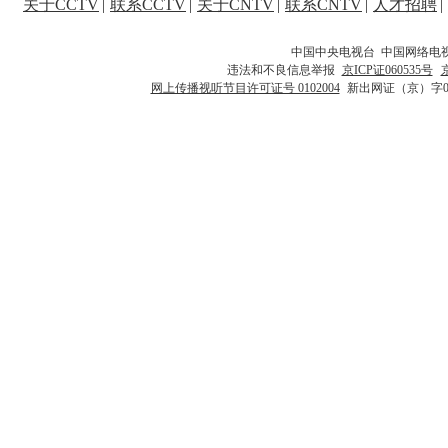
关于CCTV
|
联系CCTV
|
关于CNTV
|
联系CNTV
|
人才招聘
|
中国中央电视台 中国网络电
违法和不良信息举报
京ICP证060535号
网上传播视听节目许可证号 0102004
新出网证（京）字0