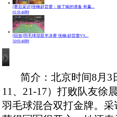
[赛后采访]张楠赵芸蕾：做了输的准备 有赢...
01分48秒
[回放]羽毛球混双半决赛 张楠/赵芸蕾VS...
50分48秒
简介：北京时间8月3日
11、21-17）打败队友徐
羽毛球混合双打金牌。采