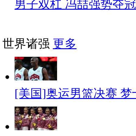
男子双杠 冯喆强势夺冠
世界诸强
更多
[美国]奥运男篮决赛 