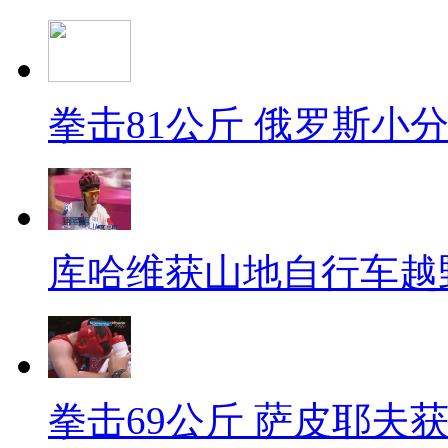
拳击81公斤 俄罗斯小
库哈维获山地自行车越
拳击69公斤 萨皮耶夫