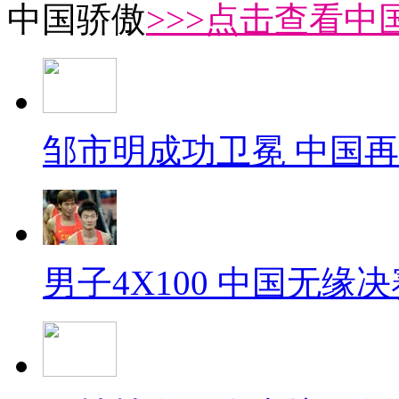
中国骄傲
>>>点击查看中
邹市明成功卫冕 中国
男子4X100 中国无缘决