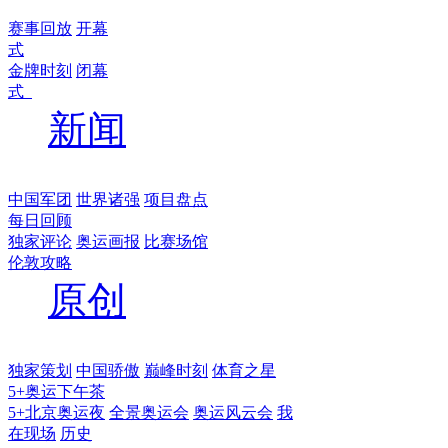
赛事回放
开幕
式
金牌时刻
闭幕
式
新闻
中国军团
世界诸强
项目盘点
每日回顾
独家评论
奥运画报
比赛场馆
伦敦攻略
原创
独家策划
中国骄傲
巅峰时刻
体育之星
5+奥运下午茶
5+北京奥运夜
全景奥运会
奥运风云会
我
在现场
历史