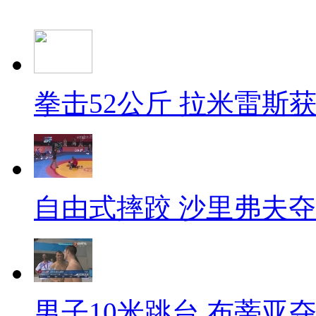
拳击52公斤 拉米雷斯
自由式摔跤 沙里弗夫
男子10米跳台 布蒂亚