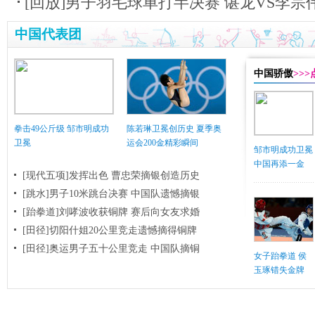
[回放]男子羽毛球单打半决赛 谌龙VS李宗
中国代表团
中国骄傲
>>
拳击49公斤级 邹市明成功
陈若琳卫冕创历史 夏季奥
卫冕
运会200金精彩瞬间
邹市明成功卫冕
中国再添一金
[现代五项]发挥出色 曹忠荣摘银创造历史
[跳水]男子10米跳台决赛
中国队遗憾摘银
[跆拳道]刘哮波收获铜牌 赛后向女友求婚
[田径]切阳什姐20公里竞走遗憾摘得铜牌
[田径]奥运男子五十公里竞走 中国队摘铜
女子跆拳道 侯
玉琢错失金牌