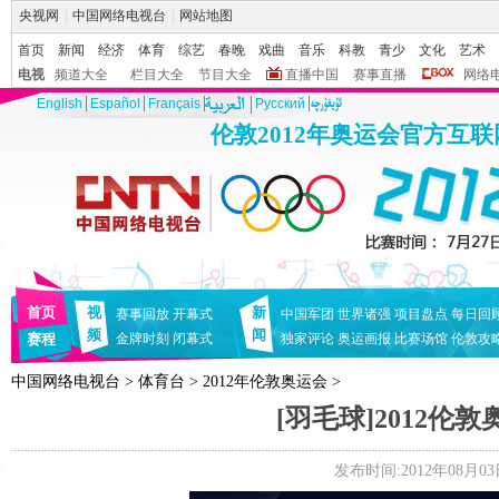
央视网
|
中国网络电视台
|
网站地图
首页
新闻
经济
体育
综艺
春晚
戏曲
音乐
科教
青少
文化
艺术
电视
频道大全
栏目大全
节目大全
直播中国
赛事直播
网络
English
Español
Français
Pусский
伦敦2012年奥运会官方互
首页
视
新
赛事回放
开幕式
中国军团
世界诸强
项目盘点
每日回
频
闻
赛程
金牌时刻
闭幕式
独家评论
奥运画报
比赛场馆
伦敦攻
中国网络电视台
>
体育台
>
2012年伦敦奥运会
>
[羽毛球]2012伦
发布时间:2012年08月03日 