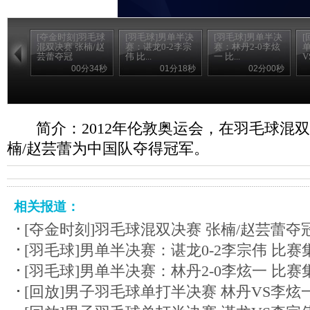
[夺金时刻]羽毛球
[羽毛球]男单半决
[羽毛球]男单半决
[
混双决赛 张楠/赵
赛：谌龙0-2李宗
赛：林丹2-0李炫
芸蕾夺冠
伟 比...
一 比...
V
00分34秒
01分18秒
02分00秒
简介：2012年伦敦奥运会，在羽毛球混
楠/赵芸蕾为中国队夺得冠军。
相关报道：
[夺金时刻]羽毛球混双决赛 张楠/赵芸蕾夺
[羽毛球]男单半决赛：谌龙0-2李宗伟 比赛
[羽毛球]男单半决赛：林丹2-0李炫一 比赛
[回放]男子羽毛球单打半决赛 林丹VS李炫