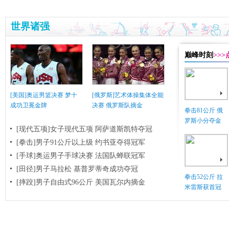
世界诸强
巅峰时刻
>>
[美国]奥运男篮决赛 梦十
[俄罗斯]艺术体操集体全能
成功卫冕金牌
决赛 俄罗斯队摘金
拳击81公斤 俄
罗斯小分夺金
[现代五项]女子现代五项 阿萨道斯凯特夺冠
[拳击]男子91公斤以上级 约书亚夺得冠军
[手球]奥运男子手球决赛 法国队蝉联冠军
[田径]男子马拉松 基普罗蒂奇成功夺冠
拳击52公斤 拉
[摔跤]男子自由式96公斤 美国瓦尔内摘金
米雷斯获首冠