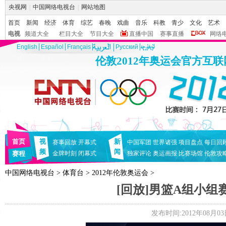
央视网
|
中国网络电视台
|
网站地图
首页
新闻
经济
体育
综艺
春晚
戏曲
音乐
科教
青少
文化
艺术
电视
频道大全
栏目大全
节目大全
直播中国
赛事直播
网络
English
Español
Français
Pусский
伦敦2012年奥运会官方互
首页
视
新
赛事回放
开幕式
中国军团
世界诸强
项目盘点
每日回
频
闻
赛程
金牌时刻
闭幕式
独家评论
奥运画报
比赛场馆
伦敦攻
中国网络电视台
>
体育台
>
2012年伦敦奥运会
>
[回放]男篮A组小组
发布时间:2012年08月03日 