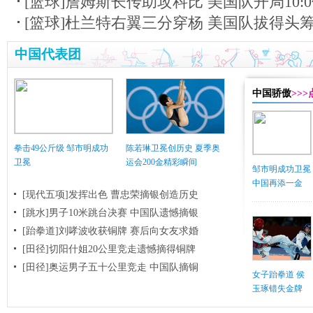
[篮球]詹姆斯长传助攻科比 美国队开局10:
[篮球]杜兰特右翼三分穿杨 美国队拔得头
中国代表团
中国骄傲
>>
拳击49公斤级 邹市明成功
陈若琳卫冕创历史 夏季奥
卫冕
运会200金精彩瞬间
邹市明成功卫冕
中国再添一金
[现代五项]发挥出色 曹忠荣摘银创造历史
[跳水]男子10米跳台决赛
中国队遗憾摘银
[跆拳道]刘哮波收获铜牌 赛后向女友求婚
[田径]切阳什姐20公里竞走遗憾摘得铜牌
[田径]奥运男子五十公里竞走 中国队摘铜
女子跆拳道 侯
玉琢错失金牌