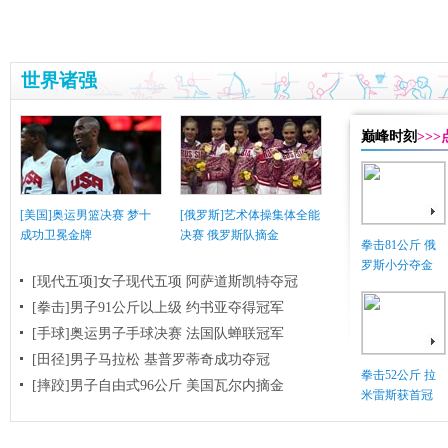
世界诸强
巅峰时刻
>>
[美国]奥运男篮决赛 梦十
[俄罗斯]艺术体操集体全能
成功卫冕金牌
决赛 俄罗斯队摘金
拳击81公斤 俄
罗斯小分夺金
[现代五项]女子现代五项 阿萨道斯凯特夺冠
[拳击]男子91公斤以上级 约书亚夺得冠军
[手球]奥运男子手球决赛 法国队蝉联冠军
[田径]男子马拉松 基普罗蒂奇成功夺冠
拳击52公斤 拉
[摔跤]男子自由式96公斤 美国瓦尔内摘金
米雷斯获首冠